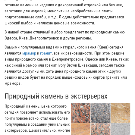
готовые каменные изделия с декоративной отделкой или без нее,
заготовки для изделий, монолитные необработанные плиты,
подготовленные слябы, и т.д. Людям действительно предлагается
широкий выбор и неплохие ценовые возможности.
В нашей стране отличный выбор предлагает по природному камню
Одесса, Киев, Днепропетровск и другие регионы.
Самыми популярными видами натурального камня (Киев) сегодня
являются
мрамор
и
гранит
, все их разновидности. При этом редкие
виды природного камня в Днепропетровске, Одессе или Киеве, таких
как синий мрамор или гранит Ivory Brown Шивакаши, сегодня также
являются доступными, хоть цена природного камня этих и других
редких видов будет на порядок выше «ходовых» сортов гранита или
мрамора.
Природный камень в экстерьерах
Природный камень, цена которого
сегодня позволяет использовать его
почти повсеместно, стал еще более
популярным в создании уникальных
экстерьеров. Действительно, многие