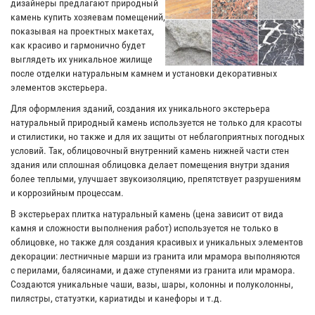
дизайнеры предлагают природный
камень купить хозяевам помещений,
показывая на проектных макетах,
как красиво и гармонично будет
выглядеть их уникальное жилище
после отделки натуральным камнем и установки декоративных
элементов экстерьера.
Для оформления зданий, создания их уникального экстерьера
натуральный природный камень используется не только для красоты
и стилистики, но также и для их защиты от неблагоприятных погодных
условий. Так, облицовочный внутренний камень нижней части стен
здания или сплошная облицовка делает помещения внутри здания
более теплыми, улучшает звукоизоляцию, препятствует разрушениям
и коррозийным процессам.
В экстерьерах плитка натуральный камень (цена зависит от вида
камня и сложности выполнения работ) используется не только в
облицовке, но также для создания красивых и уникальных элементов
декорации: лестничные марши из гранита или мрамора выполняются
с перилами, балясинами, и даже ступенями из гранита или мрамора.
Создаются уникальные чаши, вазы, шары, колонны и полуколонны,
пилястры, статуэтки, кариатиды и канефоры и т.д.