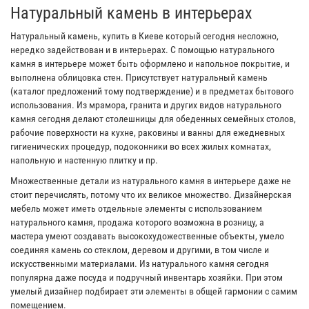
Натуральный камень в интерьерах
Натуральный камень, купить в Киеве который сегодня несложно,
нередко задействован и в интерьерах. С помощью натурального
камня в интерьере может быть оформлено и напольное покрытие, и
выполнена облицовка стен. Присутствует натуральный камень
(каталог предложений тому подтверждение) и в предметах бытового
использования. Из мрамора, гранита и других видов натурального
камня сегодня делают столешницы для обеденных семейных столов,
рабочие поверхности на кухне, раковины и ванны для ежедневных
гигиенических процедур, подоконники во всех жилых комнатах,
напольную и настенную плитку и пр.
Множественные детали из натурального камня в интерьере даже не
стоит перечислять, потому что их великое множество. Дизайнерская
мебель может иметь отдельные элементы с использованием
натурального камня, продажа которого возможна в розницу, а
мастера умеют создавать высокохудожественные объекты, умело
соединяя камень со стеклом, деревом и другими, в том числе и
искусственными материалами. Из натурального камня сегодня
популярна даже посуда и подручный инвентарь хозяйки. При этом
умелый дизайнер подбирает эти элементы в общей гармонии с самим
помещением.