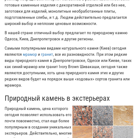
готовые каменные изделия с декоративной отделкой или без нее,
заготовки для изделий, монолитные необработанные плиты,
подготовленные слябы, и т.д. Людям действительно предлагается
широкий выбор и неплохие ценовые возможности.
В нашей стране отличный выбор предлагает по природному камню
Одесса, Киев, Днепропетровск и другие регионы.
Самыми популярными видами натурального камня (Киев) сегодня
являются
мрамор
и
гранит
, все их разновидности. При этом редкие
виды природного камня в Днепропетровске, Одессе или Киеве, таких
как синий мрамор или гранит Ivory Brown Шивакаши, сегодня также
являются доступными, хоть цена природного камня этих и других
редких видов будет на порядок выше «ходовых» сортов гранита или
мрамора.
Природный камень в экстерьерах
Природный камень, цена которого
сегодня позволяет использовать его
почти повсеместно, стал еще более
популярным в создании уникальных
экстерьеров. Действительно, многие