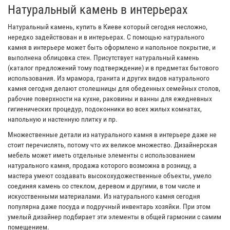
Натуральный камень в интерьерах
Натуральный камень, купить в Киеве который сегодня несложно,
нередко задействован и в интерьерах. С помощью натурального
камня в интерьере может быть оформлено и напольное покрытие, и
выполнена облицовка стен. Присутствует натуральный камень
(каталог предложений тому подтверждение) и в предметах бытового
использования. Из мрамора, гранита и других видов натурального
камня сегодня делают столешницы для обеденных семейных столов,
рабочие поверхности на кухне, раковины и ванны для ежедневных
гигиенических процедур, подоконники во всех жилых комнатах,
напольную и настенную плитку и пр.
Множественные детали из натурального камня в интерьере даже не
стоит перечислять, потому что их великое множество. Дизайнерская
мебель может иметь отдельные элементы с использованием
натурального камня, продажа которого возможна в розницу, а
мастера умеют создавать высокохудожественные объекты, умело
соединяя камень со стеклом, деревом и другими, в том числе и
искусственными материалами. Из натурального камня сегодня
популярна даже посуда и подручный инвентарь хозяйки. При этом
умелый дизайнер подбирает эти элементы в общей гармонии с самим
помещением.