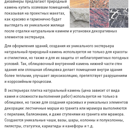
дизайнеры предлагают природный
камень купить хозяевам помещений,
показывая на проектных макетах,
как красиво и гармонично будет
выглядеть их уникальное жилище
после отделки натуральным камнем и установки декоративных
элементов экстерьера.
Для оформления зданий, создания их уникального экстерьера
натуральный природный камень используется не только для красоты
и стилистики, но также и для их защиты от неблагоприятных погодных
условий. Так, облицовочный внутренний камень нижней части стен
здания или сплошная облицовка делает помещения внутри здания
более теплыми, улучшает звукоизоляцию, препятствует разрушениям
и коррозийным процессам.
В экстерьерах плитка натуральный камень (цена зависит от вида
камня и сложности выполнения работ) используется не только в
облицовке, но также для создания красивых и уникальных элементов
декорации: лестничные марши из гранита или мрамора выполняются
с перилами, балясинами, и даже ступенями из гранита или мрамора.
Создаются уникальные чаши, вазы, шары, колонны и полуколонны,
пилястры, статуэтки, кариатиды и канефоры и т.д.