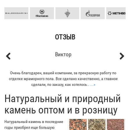
ОТЗЫВ
Кирилл
Previous
Next
Мой отец заказывал плитку из гранита для своего дома. Больше
всего понравилось - индивидуальный подход к клиенту. Отец
остался очень доволен...
...»
​Натуральный и природный
камень оптом и в розницу
Натуральный камень в последние
годы приобрел еще большую