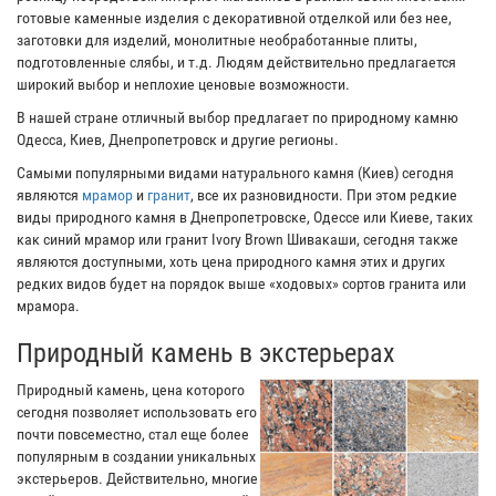
готовые каменные изделия с декоративной отделкой или без нее,
заготовки для изделий, монолитные необработанные плиты,
подготовленные слябы, и т.д. Людям действительно предлагается
широкий выбор и неплохие ценовые возможности.
В нашей стране отличный выбор предлагает по природному камню
Одесса, Киев, Днепропетровск и другие регионы.
Самыми популярными видами натурального камня (Киев) сегодня
являются
мрамор
и
гранит
, все их разновидности. При этом редкие
виды природного камня в Днепропетровске, Одессе или Киеве, таких
как синий мрамор или гранит Ivory Brown Шивакаши, сегодня также
являются доступными, хоть цена природного камня этих и других
редких видов будет на порядок выше «ходовых» сортов гранита или
мрамора.
Природный камень в экстерьерах
Природный камень, цена которого
сегодня позволяет использовать его
почти повсеместно, стал еще более
популярным в создании уникальных
экстерьеров. Действительно, многие