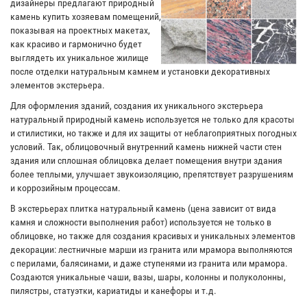
дизайнеры предлагают природный
камень купить хозяевам помещений,
показывая на проектных макетах,
как красиво и гармонично будет
выглядеть их уникальное жилище
после отделки натуральным камнем и установки декоративных
элементов экстерьера.
Для оформления зданий, создания их уникального экстерьера
натуральный природный камень используется не только для красоты
и стилистики, но также и для их защиты от неблагоприятных погодных
условий. Так, облицовочный внутренний камень нижней части стен
здания или сплошная облицовка делает помещения внутри здания
более теплыми, улучшает звукоизоляцию, препятствует разрушениям
и коррозийным процессам.
В экстерьерах плитка натуральный камень (цена зависит от вида
камня и сложности выполнения работ) используется не только в
облицовке, но также для создания красивых и уникальных элементов
декорации: лестничные марши из гранита или мрамора выполняются
с перилами, балясинами, и даже ступенями из гранита или мрамора.
Создаются уникальные чаши, вазы, шары, колонны и полуколонны,
пилястры, статуэтки, кариатиды и канефоры и т.д.