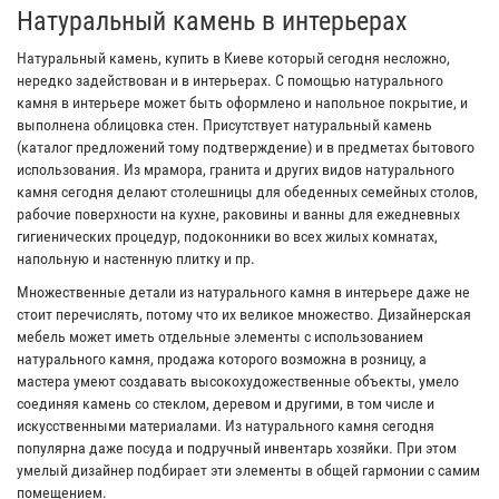
Натуральный камень в интерьерах
Натуральный камень, купить в Киеве который сегодня несложно,
нередко задействован и в интерьерах. С помощью натурального
камня в интерьере может быть оформлено и напольное покрытие, и
выполнена облицовка стен. Присутствует натуральный камень
(каталог предложений тому подтверждение) и в предметах бытового
использования. Из мрамора, гранита и других видов натурального
камня сегодня делают столешницы для обеденных семейных столов,
рабочие поверхности на кухне, раковины и ванны для ежедневных
гигиенических процедур, подоконники во всех жилых комнатах,
напольную и настенную плитку и пр.
Множественные детали из натурального камня в интерьере даже не
стоит перечислять, потому что их великое множество. Дизайнерская
мебель может иметь отдельные элементы с использованием
натурального камня, продажа которого возможна в розницу, а
мастера умеют создавать высокохудожественные объекты, умело
соединяя камень со стеклом, деревом и другими, в том числе и
искусственными материалами. Из натурального камня сегодня
популярна даже посуда и подручный инвентарь хозяйки. При этом
умелый дизайнер подбирает эти элементы в общей гармонии с самим
помещением.