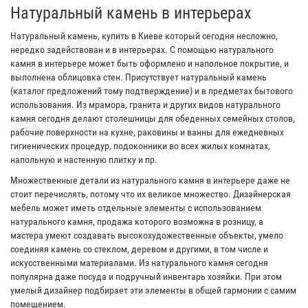
Натуральный камень в интерьерах
Натуральный камень, купить в Киеве который сегодня несложно,
нередко задействован и в интерьерах. С помощью натурального
камня в интерьере может быть оформлено и напольное покрытие, и
выполнена облицовка стен. Присутствует натуральный камень
(каталог предложений тому подтверждение) и в предметах бытового
использования. Из мрамора, гранита и других видов натурального
камня сегодня делают столешницы для обеденных семейных столов,
рабочие поверхности на кухне, раковины и ванны для ежедневных
гигиенических процедур, подоконники во всех жилых комнатах,
напольную и настенную плитку и пр.
Множественные детали из натурального камня в интерьере даже не
стоит перечислять, потому что их великое множество. Дизайнерская
мебель может иметь отдельные элементы с использованием
натурального камня, продажа которого возможна в розницу, а
мастера умеют создавать высокохудожественные объекты, умело
соединяя камень со стеклом, деревом и другими, в том числе и
искусственными материалами. Из натурального камня сегодня
популярна даже посуда и подручный инвентарь хозяйки. При этом
умелый дизайнер подбирает эти элементы в общей гармонии с самим
помещением.