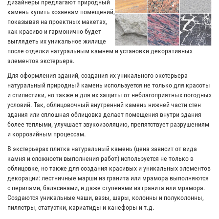
дизайнеры предлагают природный
камень купить хозяевам помещений,
показывая на проектных макетах,
как красиво и гармонично будет
выглядеть их уникальное жилище
после отделки натуральным камнем и установки декоративных
элементов экстерьера.
Для оформления зданий, создания их уникального экстерьера
натуральный природный камень используется не только для красоты
и стилистики, но также и для их защиты от неблагоприятных погодных
условий. Так, облицовочный внутренний камень нижней части стен
здания или сплошная облицовка делает помещения внутри здания
более теплыми, улучшает звукоизоляцию, препятствует разрушениям
и коррозийным процессам.
В экстерьерах плитка натуральный камень (цена зависит от вида
камня и сложности выполнения работ) используется не только в
облицовке, но также для создания красивых и уникальных элементов
декорации: лестничные марши из гранита или мрамора выполняются
с перилами, балясинами, и даже ступенями из гранита или мрамора.
Создаются уникальные чаши, вазы, шары, колонны и полуколонны,
пилястры, статуэтки, кариатиды и канефоры и т.д.