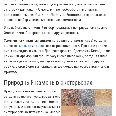
готовые каменные изделия с декоративной отделкой или без нее,
заготовки для изделий, монолитные необработанные плиты,
подготовленные слябы, и т.д. Людям действительно предлагается
широкий выбор и неплохие ценовые возможности.
В нашей стране отличный выбор предлагает по природному камню
Одесса, Киев, Днепропетровск и другие регионы.
Самыми популярными видами натурального камня (Киев) сегодня
являются
мрамор
и
гранит
, все их разновидности. При этом редкие
виды природного камня в Днепропетровске, Одессе или Киеве, таких
как синий мрамор или гранит Ivory Brown Шивакаши, сегодня также
являются доступными, хоть цена природного камня этих и других
редких видов будет на порядок выше «ходовых» сортов гранита или
мрамора.
Природный камень в экстерьерах
Природный камень, цена которого
сегодня позволяет использовать его
почти повсеместно, стал еще более
популярным в создании уникальных
экстерьеров. Действительно, многие