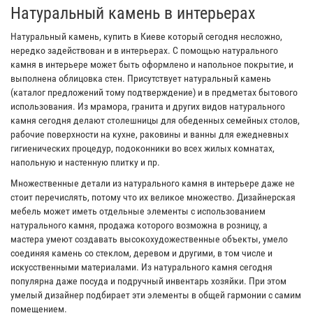
Натуральный камень в интерьерах
Натуральный камень, купить в Киеве который сегодня несложно,
нередко задействован и в интерьерах. С помощью натурального
камня в интерьере может быть оформлено и напольное покрытие, и
выполнена облицовка стен. Присутствует натуральный камень
(каталог предложений тому подтверждение) и в предметах бытового
использования. Из мрамора, гранита и других видов натурального
камня сегодня делают столешницы для обеденных семейных столов,
рабочие поверхности на кухне, раковины и ванны для ежедневных
гигиенических процедур, подоконники во всех жилых комнатах,
напольную и настенную плитку и пр.
Множественные детали из натурального камня в интерьере даже не
стоит перечислять, потому что их великое множество. Дизайнерская
мебель может иметь отдельные элементы с использованием
натурального камня, продажа которого возможна в розницу, а
мастера умеют создавать высокохудожественные объекты, умело
соединяя камень со стеклом, деревом и другими, в том числе и
искусственными материалами. Из натурального камня сегодня
популярна даже посуда и подручный инвентарь хозяйки. При этом
умелый дизайнер подбирает эти элементы в общей гармонии с самим
помещением.