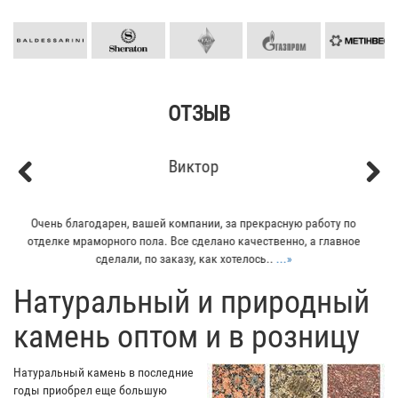
ОТЗЫВ
Кирилл
Previous
Next
Мой отец заказывал плитку из гранита для своего дома. Больше
всего понравилось - индивидуальный подход к клиенту. Отец
остался очень доволен...
...»
​Натуральный и природный
камень оптом и в розницу
Натуральный камень в последние
годы приобрел еще большую