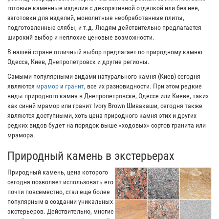
готовые каменные изделия с декоративной отделкой или без нее,
заготовки для изделий, монолитные необработанные плиты,
подготовленные слябы, и т.д. Людям действительно предлагается
широкий выбор и неплохие ценовые возможности.
В нашей стране отличный выбор предлагает по природному камню
Одесса, Киев, Днепропетровск и другие регионы.
Самыми популярными видами натурального камня (Киев) сегодня
являются
мрамор
и
гранит
, все их разновидности. При этом редкие
виды природного камня в Днепропетровске, Одессе или Киеве, таких
как синий мрамор или гранит Ivory Brown Шивакаши, сегодня также
являются доступными, хоть цена природного камня этих и других
редких видов будет на порядок выше «ходовых» сортов гранита или
мрамора.
Природный камень в экстерьерах
Природный камень, цена которого
сегодня позволяет использовать его
почти повсеместно, стал еще более
популярным в создании уникальных
экстерьеров. Действительно, многие