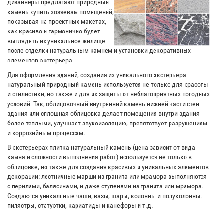
дизайнеры предлагают природный
камень купить хозяевам помещений,
показывая на проектных макетах,
как красиво и гармонично будет
выглядеть их уникальное жилище
после отделки натуральным камнем и установки декоративных
элементов экстерьера.
Для оформления зданий, создания их уникального экстерьера
натуральный природный камень используется не только для красоты
и стилистики, но также и для их защиты от неблагоприятных погодных
условий. Так, облицовочный внутренний камень нижней части стен
здания или сплошная облицовка делает помещения внутри здания
более теплыми, улучшает звукоизоляцию, препятствует разрушениям
и коррозийным процессам.
В экстерьерах плитка натуральный камень (цена зависит от вида
камня и сложности выполнения работ) используется не только в
облицовке, но также для создания красивых и уникальных элементов
декорации: лестничные марши из гранита или мрамора выполняются
с перилами, балясинами, и даже ступенями из гранита или мрамора.
Создаются уникальные чаши, вазы, шары, колонны и полуколонны,
пилястры, статуэтки, кариатиды и канефоры и т.д.