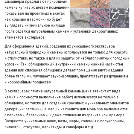
дизайнеры предлагают природный
камень купить хозяевам помещений,
показывая на проектных макетах,
как красиво и гармонично будет
выглядеть их уникальное жилище
после отделки натуральным камнем и установки декоративных
элементов экстерьера.
Для оформления зданий, создания их уникального экстерьера
натуральный природный камень используется не только для красоты
и стилистики, но также и для их защиты от неблагоприятных погодных
условий. Так, облицовочный внутренний камень нижней части стен
здания или сплошная облицовка делает помещения внутри здания
более теплыми, улучшает звукоизоляцию, препятствует разрушениям
и коррозийным процессам.
В экстерьерах плитка натуральный камень (цена зависит от вида
камня и сложности выполнения работ) используется не только в
облицовке, но также для создания красивых и уникальных элементов
декорации: лестничные марши из гранита или мрамора выполняются
с перилами, балясинами, и даже ступенями из гранита или мрамора.
Создаются уникальные чаши, вазы, шары, колонны и полуколонны,
пилястры, статуэтки, кариатиды и канефоры и т.д.