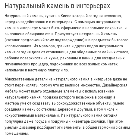
Натуральный камень в интерьерах
Натуральный камень, купить в Киеве который сегодня несложно,
нередко задействован и в интерьерах. С помощью натурального
камня в интерьере может быть оформлено и напольное покрытие, и
выполнена облицовка стен. Присутствует натуральный камень
(каталог предложений тому подтверждение) и в предметах бытового
использования. Из мрамора, гранита и других видов натурального
камня сегодня делают столешницы для обеденных семейных столов,
рабочие поверхности на кухне, раковины и ванны для ежедневных
гигиенических процедур, подоконники во всех жилых комнатах,
напольную и настенную плитку и пр.
Множественные детали из натурального камня в интерьере даже не
стоит перечислять, потому что их великое множество. Дизайнерская
мебель может иметь отдельные элементы с использованием
натурального камня, продажа которого возможна в розницу, а
мастера умеют создавать высокохудожественные объекты, умело
соединяя камень со стеклом, деревом и другими, в том числе и
искусственными материалами. Из натурального камня сегодня
популярна даже посуда и подручный инвентарь хозяйки. При этом
умелый дизайнер подбирает эти элементы в общей гармонии с самим
помещением.