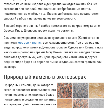
готовые каменные изделия с декоративной отделкой или без нее,
заготовки для изделий, монолитные необработанные плиты,
подготовленные слябы, и т.д. Людям действительно предлагается
широкий выбор и неплохие ценовые возможности.
В нашей стране отличный выбор предлагает по природному камню
Одесса, Киев, Днепропетровск и другие регионы.
Самыми популярными видами натурального камня (Киев) сегодня
являются
мрамор
и
гранит
, все их разновидности. При этом редкие
виды природного камня в Днепропетровске, Одессе или Киеве, таких
как синий мрамор или гранит Ivory Brown Шивакаши, сегодня также
являются доступными, хоть цена природного камня этих и других
редких видов будет на порядок выше «ходовых» сортов гранита или
мрамора.
Природный камень в экстерьерах
Природный камень, цена которого
сегодня позволяет использовать его
почти повсеместно, стал еще более
популярным в создании уникальных
экстерьеров. Действительно, многие