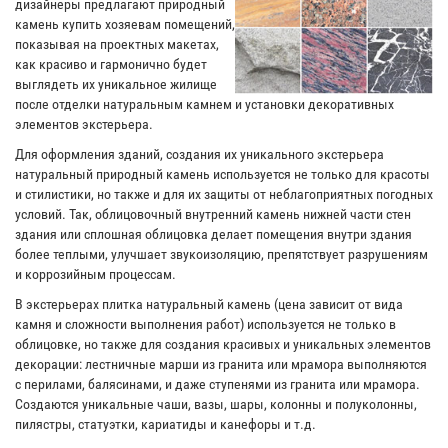
дизайнеры предлагают природный
камень купить хозяевам помещений,
показывая на проектных макетах,
как красиво и гармонично будет
выглядеть их уникальное жилище
после отделки натуральным камнем и установки декоративных
элементов экстерьера.
Для оформления зданий, создания их уникального экстерьера
натуральный природный камень используется не только для красоты
и стилистики, но также и для их защиты от неблагоприятных погодных
условий. Так, облицовочный внутренний камень нижней части стен
здания или сплошная облицовка делает помещения внутри здания
более теплыми, улучшает звукоизоляцию, препятствует разрушениям
и коррозийным процессам.
В экстерьерах плитка натуральный камень (цена зависит от вида
камня и сложности выполнения работ) используется не только в
облицовке, но также для создания красивых и уникальных элементов
декорации: лестничные марши из гранита или мрамора выполняются
с перилами, балясинами, и даже ступенями из гранита или мрамора.
Создаются уникальные чаши, вазы, шары, колонны и полуколонны,
пилястры, статуэтки, кариатиды и канефоры и т.д.