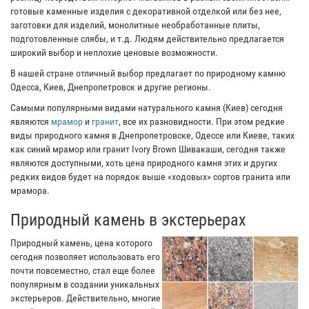
готовые каменные изделия с декоративной отделкой или без нее,
заготовки для изделий, монолитные необработанные плиты,
подготовленные слябы, и т.д. Людям действительно предлагается
широкий выбор и неплохие ценовые возможности.
В нашей стране отличный выбор предлагает по природному камню
Одесса, Киев, Днепропетровск и другие регионы.
Самыми популярными видами натурального камня (Киев) сегодня
являются
мрамор
и
гранит
, все их разновидности. При этом редкие
виды природного камня в Днепропетровске, Одессе или Киеве, таких
как синий мрамор или гранит Ivory Brown Шивакаши, сегодня также
являются доступными, хоть цена природного камня этих и других
редких видов будет на порядок выше «ходовых» сортов гранита или
мрамора.
Природный камень в экстерьерах
Природный камень, цена которого
сегодня позволяет использовать его
почти повсеместно, стал еще более
популярным в создании уникальных
экстерьеров. Действительно, многие