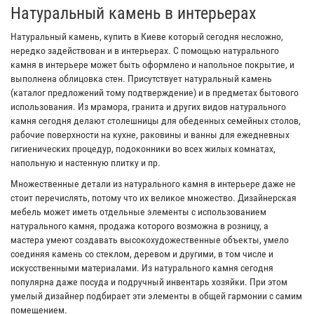
Натуральный камень в интерьерах
Натуральный камень, купить в Киеве который сегодня несложно,
нередко задействован и в интерьерах. С помощью натурального
камня в интерьере может быть оформлено и напольное покрытие, и
выполнена облицовка стен. Присутствует натуральный камень
(каталог предложений тому подтверждение) и в предметах бытового
использования. Из мрамора, гранита и других видов натурального
камня сегодня делают столешницы для обеденных семейных столов,
рабочие поверхности на кухне, раковины и ванны для ежедневных
гигиенических процедур, подоконники во всех жилых комнатах,
напольную и настенную плитку и пр.
Множественные детали из натурального камня в интерьере даже не
стоит перечислять, потому что их великое множество. Дизайнерская
мебель может иметь отдельные элементы с использованием
натурального камня, продажа которого возможна в розницу, а
мастера умеют создавать высокохудожественные объекты, умело
соединяя камень со стеклом, деревом и другими, в том числе и
искусственными материалами. Из натурального камня сегодня
популярна даже посуда и подручный инвентарь хозяйки. При этом
умелый дизайнер подбирает эти элементы в общей гармонии с самим
помещением.