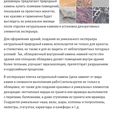
дизайнеры предлагают природный
камень купить хозяевам помещений,
показывая на проектных макетах,
как красиво и гармонично будет
выглядеть их уникальное жилище
после отделки натуральным камнем и установки декоративных
элементов экстерьера.
Для оформления зданий, создания их уникального экстерьера
натуральный природный камень используется не только для красоты
и стилистики, но также и для их защиты от неблагоприятных погодных
условий. Так, облицовочный внутренний камень нижней части стен
здания или сплошная облицовка делает помещения внутри здания
более теплыми, улучшает звукоизоляцию, препятствует разрушениям
и коррозийным процессам.
В экстерьерах плитка натуральный камень (цена зависит от вида
камня и сложности выполнения работ) используется не только в
облицовке, но также для создания красивых и уникальных элементов
декорации: лестничные марши из гранита или мрамора выполняются
с перилами, балясинами, и даже ступенями из гранита или мрамора.
Создаются уникальные чаши, вазы, шары, колонны и полуколонны,
пилястры, статуэтки, кариатиды и канефоры и т.д.