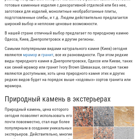
готовые каменные изделия с декоративной отделкой или без нее,
заготовки для изделий, монолитные необработанные плиты,
подготовленные слябы, и т.д. Людям действительно предлагается
широкий выбор и неплохие ценовые возможности.
В нашей стране отличный выбор предлагает по природному камню
Одесса, Киев, Днепропетровск и другие регионы.
Самыми популярными видами натурального камня (Киев) сегодня
являются
мрамор
и
гранит
, все их разновидности. При этом редкие
виды природного камня в Днепропетровске, Одессе или Киеве, таких
как синий мрамор или гранит Ivory Brown Шивакаши, сегодня также
являются доступными, хоть цена природного камня этих и других
редких видов будет на порядок выше «ходовых» сортов гранита или
мрамора.
Природный камень в экстерьерах
Природный камень, цена которого
сегодня позволяет использовать его
почти повсеместно, стал еще более
популярным в создании уникальных
экстерьеров. Действительно, многие