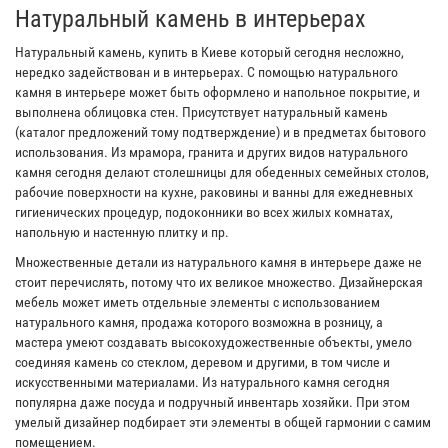
Натуральный камень в интерьерах
Натуральный камень, купить в Киеве который сегодня несложно,
нередко задействован и в интерьерах. С помощью натурального
камня в интерьере может быть оформлено и напольное покрытие, и
выполнена облицовка стен. Присутствует натуральный камень
(каталог предложений тому подтверждение) и в предметах бытового
использования. Из мрамора, гранита и других видов натурального
камня сегодня делают столешницы для обеденных семейных столов,
рабочие поверхности на кухне, раковины и ванны для ежедневных
гигиенических процедур, подоконники во всех жилых комнатах,
напольную и настенную плитку и пр.
Множественные детали из натурального камня в интерьере даже не
стоит перечислять, потому что их великое множество. Дизайнерская
мебель может иметь отдельные элементы с использованием
натурального камня, продажа которого возможна в розницу, а
мастера умеют создавать высокохудожественные объекты, умело
соединяя камень со стеклом, деревом и другими, в том числе и
искусственными материалами. Из натурального камня сегодня
популярна даже посуда и подручный инвентарь хозяйки. При этом
умелый дизайнер подбирает эти элементы в общей гармонии с самим
помещением.