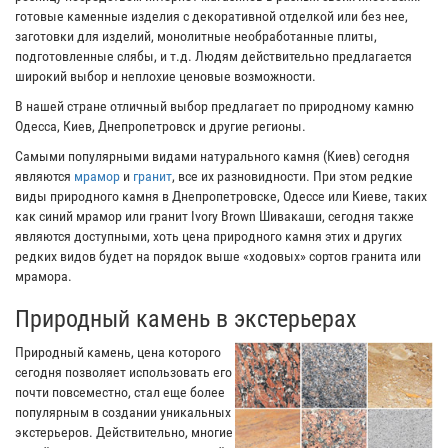
готовые каменные изделия с декоративной отделкой или без нее,
заготовки для изделий, монолитные необработанные плиты,
подготовленные слябы, и т.д. Людям действительно предлагается
широкий выбор и неплохие ценовые возможности.
В нашей стране отличный выбор предлагает по природному камню
Одесса, Киев, Днепропетровск и другие регионы.
Самыми популярными видами натурального камня (Киев) сегодня
являются
мрамор
и
гранит
, все их разновидности. При этом редкие
виды природного камня в Днепропетровске, Одессе или Киеве, таких
как синий мрамор или гранит Ivory Brown Шивакаши, сегодня также
являются доступными, хоть цена природного камня этих и других
редких видов будет на порядок выше «ходовых» сортов гранита или
мрамора.
Природный камень в экстерьерах
Природный камень, цена которого
сегодня позволяет использовать его
почти повсеместно, стал еще более
популярным в создании уникальных
экстерьеров. Действительно, многие