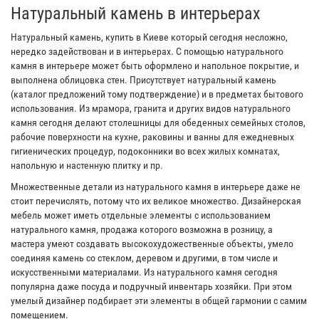
Натуральный камень в интерьерах
Натуральный камень, купить в Киеве который сегодня несложно,
нередко задействован и в интерьерах. С помощью натурального
камня в интерьере может быть оформлено и напольное покрытие, и
выполнена облицовка стен. Присутствует натуральный камень
(каталог предложений тому подтверждение) и в предметах бытового
использования. Из мрамора, гранита и других видов натурального
камня сегодня делают столешницы для обеденных семейных столов,
рабочие поверхности на кухне, раковины и ванны для ежедневных
гигиенических процедур, подоконники во всех жилых комнатах,
напольную и настенную плитку и пр.
Множественные детали из натурального камня в интерьере даже не
стоит перечислять, потому что их великое множество. Дизайнерская
мебель может иметь отдельные элементы с использованием
натурального камня, продажа которого возможна в розницу, а
мастера умеют создавать высокохудожественные объекты, умело
соединяя камень со стеклом, деревом и другими, в том числе и
искусственными материалами. Из натурального камня сегодня
популярна даже посуда и подручный инвентарь хозяйки. При этом
умелый дизайнер подбирает эти элементы в общей гармонии с самим
помещением.