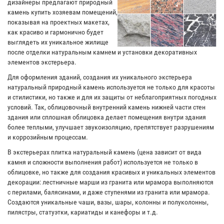
дизайнеры предлагают природный
камень купить хозяевам помещений,
показывая на проектных макетах,
как красиво и гармонично будет
выглядеть их уникальное жилище
после отделки натуральным камнем и установки декоративных
элементов экстерьера.
Для оформления зданий, создания их уникального экстерьера
натуральный природный камень используется не только для красоты
и стилистики, но также и для их защиты от неблагоприятных погодных
условий. Так, облицовочный внутренний камень нижней части стен
здания или сплошная облицовка делает помещения внутри здания
более теплыми, улучшает звукоизоляцию, препятствует разрушениям
и коррозийным процессам.
В экстерьерах плитка натуральный камень (цена зависит от вида
камня и сложности выполнения работ) используется не только в
облицовке, но также для создания красивых и уникальных элементов
декорации: лестничные марши из гранита или мрамора выполняются
с перилами, балясинами, и даже ступенями из гранита или мрамора.
Создаются уникальные чаши, вазы, шары, колонны и полуколонны,
пилястры, статуэтки, кариатиды и канефоры и т.д.