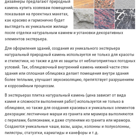
дизайнеры предлагают природный
камень купить хозяевам помещений,
показывая на проектных макетах,
как красиво и гармонично будет
выглядеть их уникальное жилище
после отделки натуральным камнем и установки декоративных
элементов экстерьера.
Для оформления зданий, создания их уникального экстерьера
натуральный природный камень используется не только для красоты
и стилистики, но также и для их защиты от неблагоприятных погодных
условий. Так, облицовочный внутренний камень нижней части стен
здания или сплошная облицовка делает помещения внутри здания
более теплыми, улучшает звукоизоляцию, препятствует разрушениям
и коррозийным процессам.
В экстерьерах плитка натуральный камень (цена зависит от вида
камня и сложности выполнения работ) используется не только в
облицовке, но также для создания красивых и уникальных элементов
декорации: лестничные марши из гранита или мрамора выполняются
с перилами, балясинами, и даже ступенями из гранита или мрамора.
Создаются уникальные чаши, вазы, шары, колонны и полуколонны,
пилястры, статуэтки, кариатиды и канефоры и т.д.