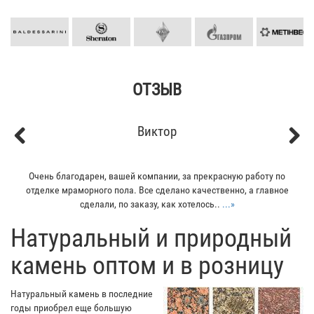
ОТЗЫВ
Кирилл
Previous
Next
Мой отец заказывал плитку из гранита для своего дома. Больше
всего понравилось - индивидуальный подход к клиенту. Отец
остался очень доволен...
...»
​Натуральный и природный
камень оптом и в розницу
Натуральный камень в последние
годы приобрел еще большую