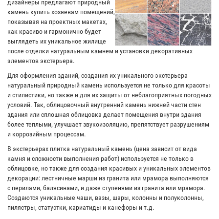
дизайнеры предлагают природный
камень купить хозяевам помещений,
показывая на проектных макетах,
как красиво и гармонично будет
выглядеть их уникальное жилище
после отделки натуральным камнем и установки декоративных
элементов экстерьера.
Для оформления зданий, создания их уникального экстерьера
натуральный природный камень используется не только для красоты
и стилистики, но также и для их защиты от неблагоприятных погодных
условий. Так, облицовочный внутренний камень нижней части стен
здания или сплошная облицовка делает помещения внутри здания
более теплыми, улучшает звукоизоляцию, препятствует разрушениям
и коррозийным процессам.
В экстерьерах плитка натуральный камень (цена зависит от вида
камня и сложности выполнения работ) используется не только в
облицовке, но также для создания красивых и уникальных элементов
декорации: лестничные марши из гранита или мрамора выполняются
с перилами, балясинами, и даже ступенями из гранита или мрамора.
Создаются уникальные чаши, вазы, шары, колонны и полуколонны,
пилястры, статуэтки, кариатиды и канефоры и т.д.