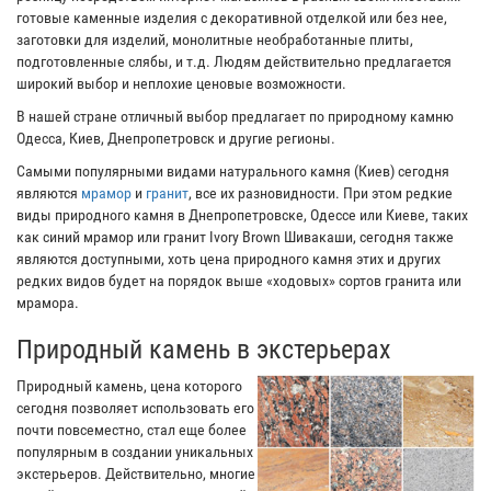
готовые каменные изделия с декоративной отделкой или без нее,
заготовки для изделий, монолитные необработанные плиты,
подготовленные слябы, и т.д. Людям действительно предлагается
широкий выбор и неплохие ценовые возможности.
В нашей стране отличный выбор предлагает по природному камню
Одесса, Киев, Днепропетровск и другие регионы.
Самыми популярными видами натурального камня (Киев) сегодня
являются
мрамор
и
гранит
, все их разновидности. При этом редкие
виды природного камня в Днепропетровске, Одессе или Киеве, таких
как синий мрамор или гранит Ivory Brown Шивакаши, сегодня также
являются доступными, хоть цена природного камня этих и других
редких видов будет на порядок выше «ходовых» сортов гранита или
мрамора.
Природный камень в экстерьерах
Природный камень, цена которого
сегодня позволяет использовать его
почти повсеместно, стал еще более
популярным в создании уникальных
экстерьеров. Действительно, многие