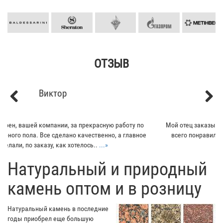
ОТЗЫВ
Кирилл
Previous
Next
Мой отец заказывал плитку из гранита для своего дома. Больше
всего понравилось - индивидуальный подход к клиенту. Отец
остался очень доволен...
...»
​Натуральный и природный
камень оптом и в розницу
Натуральный камень в последние
годы приобрел еще большую