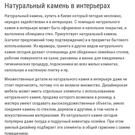
Натуральный камень в интерьерах
Натуральный камень, купить в Киеве который сегодня несложно,
нередко задействован и в интерьерах. С помощью натурального
камня в интерьере может быть оформлено и напольное покрытие, и
выполнена облицовка стен. Присутствует натуральный камень
(каталог предложений тому подтверждение) и в предметах бытового
использования. Из мрамора, гранита и других видов натурального
камня сегодня делают столешницы для обеденных семейных столов,
рабочие поверхности на кухне, раковины и ванны для ежедневных
гигиенических процедур, подоконники во всех жилых комнатах,
напольную и настенную плитку и пр.
Множественные детали из натурального камня в интерьере даже не
стоит перечислять, потому что их великое множество. Дизайнерская
мебель может иметь отдельные элементы с использованием
натурального камня, продажа которого возможна в розницу, а
мастера умеют создавать высокохудожественные объекты, умело
соединяя камень со стеклом, деревом и другими, в том числе и
искусственными материалами. Из натурального камня сегодня
популярна даже посуда и подручный инвентарь хозяйки. При этом
умелый дизайнер подбирает эти элементы в общей гармонии с самим
помещением.