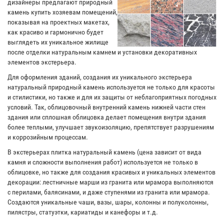
дизайнеры предлагают природный
камень купить хозяевам помещений,
показывая на проектных макетах,
как красиво и гармонично будет
выглядеть их уникальное жилище
после отделки натуральным камнем и установки декоративных
элементов экстерьера.
Для оформления зданий, создания их уникального экстерьера
натуральный природный камень используется не только для красоты
и стилистики, но также и для их защиты от неблагоприятных погодных
условий. Так, облицовочный внутренний камень нижней части стен
здания или сплошная облицовка делает помещения внутри здания
более теплыми, улучшает звукоизоляцию, препятствует разрушениям
и коррозийным процессам.
В экстерьерах плитка натуральный камень (цена зависит от вида
камня и сложности выполнения работ) используется не только в
облицовке, но также для создания красивых и уникальных элементов
декорации: лестничные марши из гранита или мрамора выполняются
с перилами, балясинами, и даже ступенями из гранита или мрамора.
Создаются уникальные чаши, вазы, шары, колонны и полуколонны,
пилястры, статуэтки, кариатиды и канефоры и т.д.