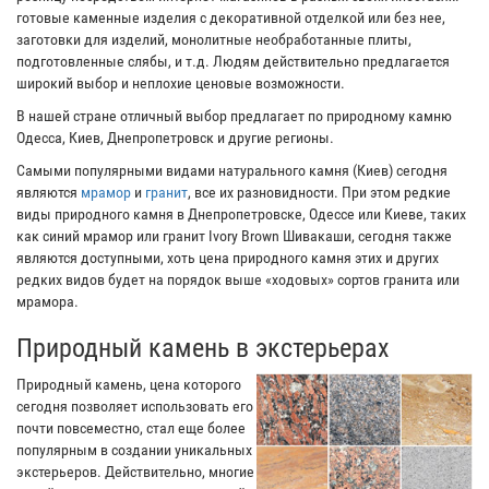
готовые каменные изделия с декоративной отделкой или без нее,
заготовки для изделий, монолитные необработанные плиты,
подготовленные слябы, и т.д. Людям действительно предлагается
широкий выбор и неплохие ценовые возможности.
В нашей стране отличный выбор предлагает по природному камню
Одесса, Киев, Днепропетровск и другие регионы.
Самыми популярными видами натурального камня (Киев) сегодня
являются
мрамор
и
гранит
, все их разновидности. При этом редкие
виды природного камня в Днепропетровске, Одессе или Киеве, таких
как синий мрамор или гранит Ivory Brown Шивакаши, сегодня также
являются доступными, хоть цена природного камня этих и других
редких видов будет на порядок выше «ходовых» сортов гранита или
мрамора.
Природный камень в экстерьерах
Природный камень, цена которого
сегодня позволяет использовать его
почти повсеместно, стал еще более
популярным в создании уникальных
экстерьеров. Действительно, многие