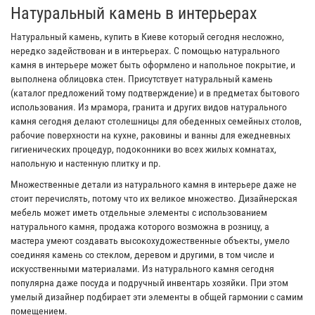
Натуральный камень в интерьерах
Натуральный камень, купить в Киеве который сегодня несложно,
нередко задействован и в интерьерах. С помощью натурального
камня в интерьере может быть оформлено и напольное покрытие, и
выполнена облицовка стен. Присутствует натуральный камень
(каталог предложений тому подтверждение) и в предметах бытового
использования. Из мрамора, гранита и других видов натурального
камня сегодня делают столешницы для обеденных семейных столов,
рабочие поверхности на кухне, раковины и ванны для ежедневных
гигиенических процедур, подоконники во всех жилых комнатах,
напольную и настенную плитку и пр.
Множественные детали из натурального камня в интерьере даже не
стоит перечислять, потому что их великое множество. Дизайнерская
мебель может иметь отдельные элементы с использованием
натурального камня, продажа которого возможна в розницу, а
мастера умеют создавать высокохудожественные объекты, умело
соединяя камень со стеклом, деревом и другими, в том числе и
искусственными материалами. Из натурального камня сегодня
популярна даже посуда и подручный инвентарь хозяйки. При этом
умелый дизайнер подбирает эти элементы в общей гармонии с самим
помещением.