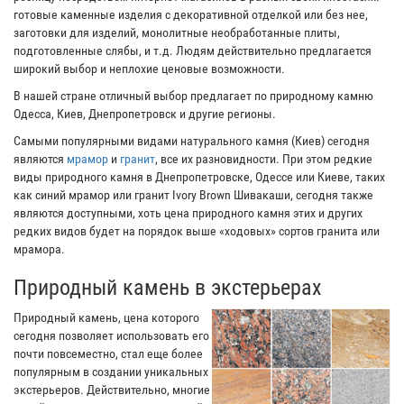
готовые каменные изделия с декоративной отделкой или без нее,
заготовки для изделий, монолитные необработанные плиты,
подготовленные слябы, и т.д. Людям действительно предлагается
широкий выбор и неплохие ценовые возможности.
В нашей стране отличный выбор предлагает по природному камню
Одесса, Киев, Днепропетровск и другие регионы.
Самыми популярными видами натурального камня (Киев) сегодня
являются
мрамор
и
гранит
, все их разновидности. При этом редкие
виды природного камня в Днепропетровске, Одессе или Киеве, таких
как синий мрамор или гранит Ivory Brown Шивакаши, сегодня также
являются доступными, хоть цена природного камня этих и других
редких видов будет на порядок выше «ходовых» сортов гранита или
мрамора.
Природный камень в экстерьерах
Природный камень, цена которого
сегодня позволяет использовать его
почти повсеместно, стал еще более
популярным в создании уникальных
экстерьеров. Действительно, многие