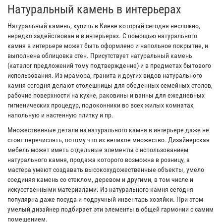
Натуральный камень в интерьерах
Натуральный камень, купить в Киеве который сегодня несложно,
нередко задействован и в интерьерах. С помощью натурального
камня в интерьере может быть оформлено и напольное покрытие, и
выполнена облицовка стен. Присутствует натуральный камень
(каталог предложений тому подтверждение) и в предметах бытового
использования. Из мрамора, гранита и других видов натурального
камня сегодня делают столешницы для обеденных семейных столов,
рабочие поверхности на кухне, раковины и ванны для ежедневных
гигиенических процедур, подоконники во всех жилых комнатах,
напольную и настенную плитку и пр.
Множественные детали из натурального камня в интерьере даже не
стоит перечислять, потому что их великое множество. Дизайнерская
мебель может иметь отдельные элементы с использованием
натурального камня, продажа которого возможна в розницу, а
мастера умеют создавать высокохудожественные объекты, умело
соединяя камень со стеклом, деревом и другими, в том числе и
искусственными материалами. Из натурального камня сегодня
популярна даже посуда и подручный инвентарь хозяйки. При этом
умелый дизайнер подбирает эти элементы в общей гармонии с самим
помещением.