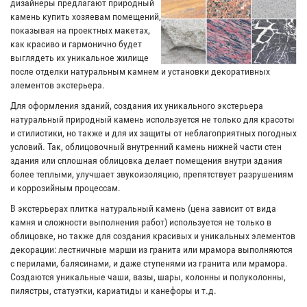
дизайнеры предлагают природный
камень купить хозяевам помещений,
показывая на проектных макетах,
как красиво и гармонично будет
выглядеть их уникальное жилище
после отделки натуральным камнем и установки декоративных
элементов экстерьера.
Для оформления зданий, создания их уникального экстерьера
натуральный природный камень используется не только для красоты
и стилистики, но также и для их защиты от неблагоприятных погодных
условий. Так, облицовочный внутренний камень нижней части стен
здания или сплошная облицовка делает помещения внутри здания
более теплыми, улучшает звукоизоляцию, препятствует разрушениям
и коррозийным процессам.
В экстерьерах плитка натуральный камень (цена зависит от вида
камня и сложности выполнения работ) используется не только в
облицовке, но также для создания красивых и уникальных элементов
декорации: лестничные марши из гранита или мрамора выполняются
с перилами, балясинами, и даже ступенями из гранита или мрамора.
Создаются уникальные чаши, вазы, шары, колонны и полуколонны,
пилястры, статуэтки, кариатиды и канефоры и т.д.