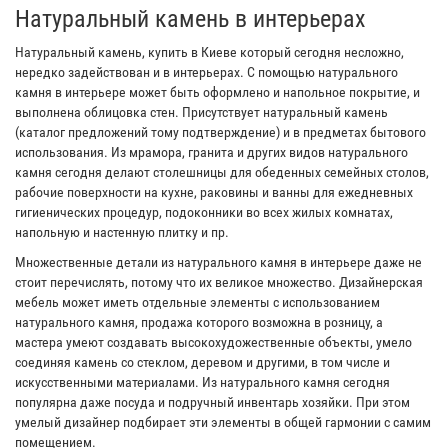
Натуральный камень в интерьерах
Натуральный камень, купить в Киеве который сегодня несложно,
нередко задействован и в интерьерах. С помощью натурального
камня в интерьере может быть оформлено и напольное покрытие, и
выполнена облицовка стен. Присутствует натуральный камень
(каталог предложений тому подтверждение) и в предметах бытового
использования. Из мрамора, гранита и других видов натурального
камня сегодня делают столешницы для обеденных семейных столов,
рабочие поверхности на кухне, раковины и ванны для ежедневных
гигиенических процедур, подоконники во всех жилых комнатах,
напольную и настенную плитку и пр.
Множественные детали из натурального камня в интерьере даже не
стоит перечислять, потому что их великое множество. Дизайнерская
мебель может иметь отдельные элементы с использованием
натурального камня, продажа которого возможна в розницу, а
мастера умеют создавать высокохудожественные объекты, умело
соединяя камень со стеклом, деревом и другими, в том числе и
искусственными материалами. Из натурального камня сегодня
популярна даже посуда и подручный инвентарь хозяйки. При этом
умелый дизайнер подбирает эти элементы в общей гармонии с самим
помещением.