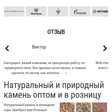
ОТЗЫВ
Кирилл
Previous
Next
Мой отец заказывал плитку из гранита для своего дома. Больше
всего понравилось - индивидуальный подход к клиенту. Отец
остался очень доволен...
...»
​Натуральный и природный
камень оптом и в розницу
Натуральный камень в последние
годы приобрел еще большую