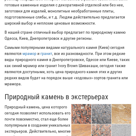
готовые каменные изделия с декоративной отделкой или без нее,
заготовки для изделий, монолитные необработанные плиты,
подготовленные слябы, и т.д. Людям действительно предлагается
широкий выбор и неплохие ценовые возможности.
В нашей стране отличный выбор предлагает по природному камню
Одесса, Киев, Днепропетровск и другие регионы.
Самыми популярными видами натурального камня (Киев) сегодня
являются
мрамор
и
гранит
, все их разновидности. При этом редкие
виды природного камня в Днепропетровске, Одессе или Киеве, таких
как синий мрамор или гранит Ivory Brown Шивакаши, сегодня также
являются доступными, хоть цена природного камня этих и других
редких видов будет на порядок выше «ходовых» сортов гранита или
мрамора.
Природный камень в экстерьерах
Природный камень, цена которого
сегодня позволяет использовать его
почти повсеместно, стал еще более
популярным в создании уникальных
экстерьеров. Действительно, многие