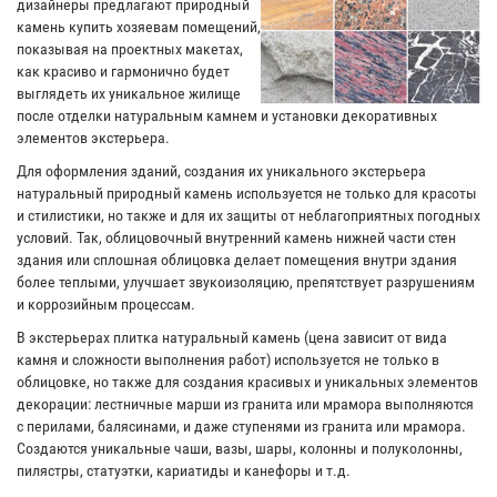
дизайнеры предлагают природный
камень купить хозяевам помещений,
показывая на проектных макетах,
как красиво и гармонично будет
выглядеть их уникальное жилище
после отделки натуральным камнем и установки декоративных
элементов экстерьера.
Для оформления зданий, создания их уникального экстерьера
натуральный природный камень используется не только для красоты
и стилистики, но также и для их защиты от неблагоприятных погодных
условий. Так, облицовочный внутренний камень нижней части стен
здания или сплошная облицовка делает помещения внутри здания
более теплыми, улучшает звукоизоляцию, препятствует разрушениям
и коррозийным процессам.
В экстерьерах плитка натуральный камень (цена зависит от вида
камня и сложности выполнения работ) используется не только в
облицовке, но также для создания красивых и уникальных элементов
декорации: лестничные марши из гранита или мрамора выполняются
с перилами, балясинами, и даже ступенями из гранита или мрамора.
Создаются уникальные чаши, вазы, шары, колонны и полуколонны,
пилястры, статуэтки, кариатиды и канефоры и т.д.