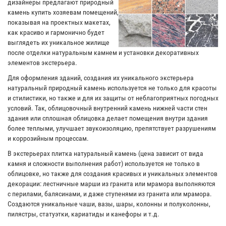
дизайнеры предлагают природный
камень купить хозяевам помещений,
показывая на проектных макетах,
как красиво и гармонично будет
выглядеть их уникальное жилище
после отделки натуральным камнем и установки декоративных
элементов экстерьера.
Для оформления зданий, создания их уникального экстерьера
натуральный природный камень используется не только для красоты
и стилистики, но также и для их защиты от неблагоприятных погодных
условий. Так, облицовочный внутренний камень нижней части стен
здания или сплошная облицовка делает помещения внутри здания
более теплыми, улучшает звукоизоляцию, препятствует разрушениям
и коррозийным процессам.
В экстерьерах плитка натуральный камень (цена зависит от вида
камня и сложности выполнения работ) используется не только в
облицовке, но также для создания красивых и уникальных элементов
декорации: лестничные марши из гранита или мрамора выполняются
с перилами, балясинами, и даже ступенями из гранита или мрамора.
Создаются уникальные чаши, вазы, шары, колонны и полуколонны,
пилястры, статуэтки, кариатиды и канефоры и т.д.