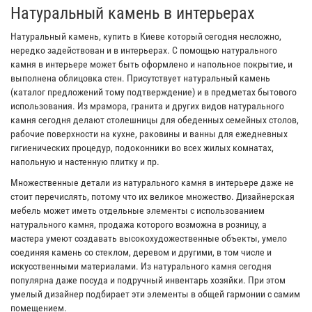
Натуральный камень в интерьерах
Натуральный камень, купить в Киеве который сегодня несложно,
нередко задействован и в интерьерах. С помощью натурального
камня в интерьере может быть оформлено и напольное покрытие, и
выполнена облицовка стен. Присутствует натуральный камень
(каталог предложений тому подтверждение) и в предметах бытового
использования. Из мрамора, гранита и других видов натурального
камня сегодня делают столешницы для обеденных семейных столов,
рабочие поверхности на кухне, раковины и ванны для ежедневных
гигиенических процедур, подоконники во всех жилых комнатах,
напольную и настенную плитку и пр.
Множественные детали из натурального камня в интерьере даже не
стоит перечислять, потому что их великое множество. Дизайнерская
мебель может иметь отдельные элементы с использованием
натурального камня, продажа которого возможна в розницу, а
мастера умеют создавать высокохудожественные объекты, умело
соединяя камень со стеклом, деревом и другими, в том числе и
искусственными материалами. Из натурального камня сегодня
популярна даже посуда и подручный инвентарь хозяйки. При этом
умелый дизайнер подбирает эти элементы в общей гармонии с самим
помещением.