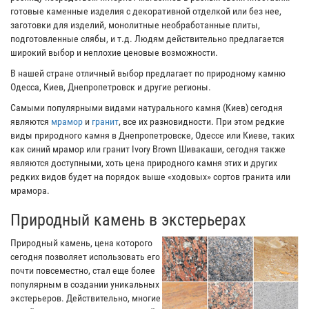
готовые каменные изделия с декоративной отделкой или без нее,
заготовки для изделий, монолитные необработанные плиты,
подготовленные слябы, и т.д. Людям действительно предлагается
широкий выбор и неплохие ценовые возможности.
В нашей стране отличный выбор предлагает по природному камню
Одесса, Киев, Днепропетровск и другие регионы.
Самыми популярными видами натурального камня (Киев) сегодня
являются
мрамор
и
гранит
, все их разновидности. При этом редкие
виды природного камня в Днепропетровске, Одессе или Киеве, таких
как синий мрамор или гранит Ivory Brown Шивакаши, сегодня также
являются доступными, хоть цена природного камня этих и других
редких видов будет на порядок выше «ходовых» сортов гранита или
мрамора.
Природный камень в экстерьерах
Природный камень, цена которого
сегодня позволяет использовать его
почти повсеместно, стал еще более
популярным в создании уникальных
экстерьеров. Действительно, многие