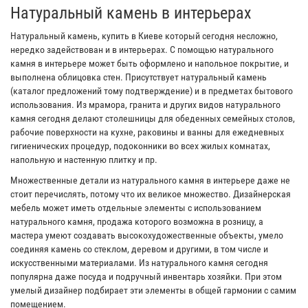
Натуральный камень в интерьерах
Натуральный камень, купить в Киеве который сегодня несложно,
нередко задействован и в интерьерах. С помощью натурального
камня в интерьере может быть оформлено и напольное покрытие, и
выполнена облицовка стен. Присутствует натуральный камень
(каталог предложений тому подтверждение) и в предметах бытового
использования. Из мрамора, гранита и других видов натурального
камня сегодня делают столешницы для обеденных семейных столов,
рабочие поверхности на кухне, раковины и ванны для ежедневных
гигиенических процедур, подоконники во всех жилых комнатах,
напольную и настенную плитку и пр.
Множественные детали из натурального камня в интерьере даже не
стоит перечислять, потому что их великое множество. Дизайнерская
мебель может иметь отдельные элементы с использованием
натурального камня, продажа которого возможна в розницу, а
мастера умеют создавать высокохудожественные объекты, умело
соединяя камень со стеклом, деревом и другими, в том числе и
искусственными материалами. Из натурального камня сегодня
популярна даже посуда и подручный инвентарь хозяйки. При этом
умелый дизайнер подбирает эти элементы в общей гармонии с самим
помещением.