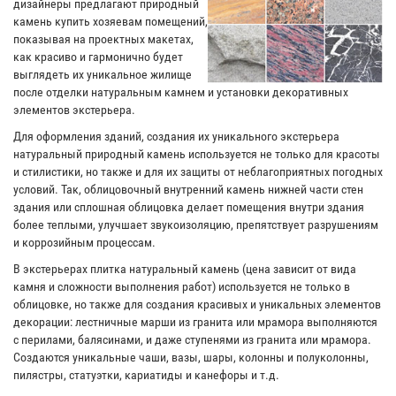
дизайнеры предлагают природный
камень купить хозяевам помещений,
показывая на проектных макетах,
как красиво и гармонично будет
выглядеть их уникальное жилище
после отделки натуральным камнем и установки декоративных
элементов экстерьера.
Для оформления зданий, создания их уникального экстерьера
натуральный природный камень используется не только для красоты
и стилистики, но также и для их защиты от неблагоприятных погодных
условий. Так, облицовочный внутренний камень нижней части стен
здания или сплошная облицовка делает помещения внутри здания
более теплыми, улучшает звукоизоляцию, препятствует разрушениям
и коррозийным процессам.
В экстерьерах плитка натуральный камень (цена зависит от вида
камня и сложности выполнения работ) используется не только в
облицовке, но также для создания красивых и уникальных элементов
декорации: лестничные марши из гранита или мрамора выполняются
с перилами, балясинами, и даже ступенями из гранита или мрамора.
Создаются уникальные чаши, вазы, шары, колонны и полуколонны,
пилястры, статуэтки, кариатиды и канефоры и т.д.