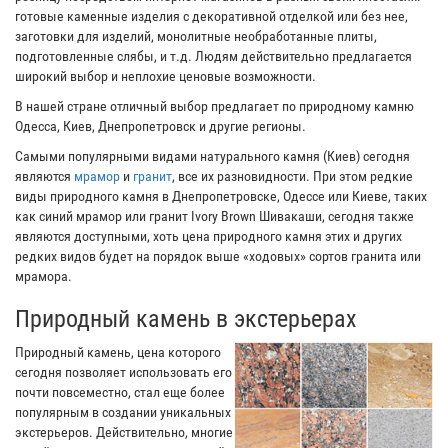
готовые каменные изделия с декоративной отделкой или без нее,
заготовки для изделий, монолитные необработанные плиты,
подготовленные слябы, и т.д. Людям действительно предлагается
широкий выбор и неплохие ценовые возможности.
В нашей стране отличный выбор предлагает по природному камню
Одесса, Киев, Днепропетровск и другие регионы.
Самыми популярными видами натурального камня (Киев) сегодня
являются
мрамор
и
гранит
, все их разновидности. При этом редкие
виды природного камня в Днепропетровске, Одессе или Киеве, таких
как синий мрамор или гранит Ivory Brown Шивакаши, сегодня также
являются доступными, хоть цена природного камня этих и других
редких видов будет на порядок выше «ходовых» сортов гранита или
мрамора.
Природный камень в экстерьерах
Природный камень, цена которого
сегодня позволяет использовать его
почти повсеместно, стал еще более
популярным в создании уникальных
экстерьеров. Действительно, многие