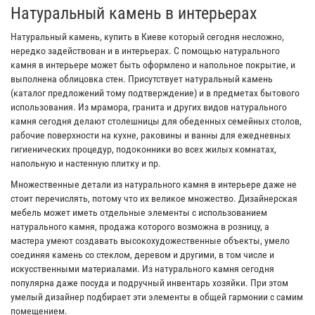
Натуральный камень в интерьерах
Натуральный камень, купить в Киеве который сегодня несложно,
нередко задействован и в интерьерах. С помощью натурального
камня в интерьере может быть оформлено и напольное покрытие, и
выполнена облицовка стен. Присутствует натуральный камень
(каталог предложений тому подтверждение) и в предметах бытового
использования. Из мрамора, гранита и других видов натурального
камня сегодня делают столешницы для обеденных семейных столов,
рабочие поверхности на кухне, раковины и ванны для ежедневных
гигиенических процедур, подоконники во всех жилых комнатах,
напольную и настенную плитку и пр.
Множественные детали из натурального камня в интерьере даже не
стоит перечислять, потому что их великое множество. Дизайнерская
мебель может иметь отдельные элементы с использованием
натурального камня, продажа которого возможна в розницу, а
мастера умеют создавать высокохудожественные объекты, умело
соединяя камень со стеклом, деревом и другими, в том числе и
искусственными материалами. Из натурального камня сегодня
популярна даже посуда и подручный инвентарь хозяйки. При этом
умелый дизайнер подбирает эти элементы в общей гармонии с самим
помещением.