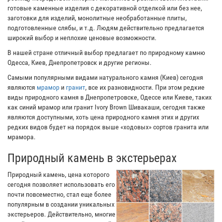
готовые каменные изделия с декоративной отделкой или без нее,
заготовки для изделий, монолитные необработанные плиты,
подготовленные слябы, и т.д. Людям действительно предлагается
широкий выбор и неплохие ценовые возможности.
В нашей стране отличный выбор предлагает по природному камню
Одесса, Киев, Днепропетровск и другие регионы.
Самыми популярными видами натурального камня (Киев) сегодня
являются
мрамор
и
гранит
, все их разновидности. При этом редкие
виды природного камня в Днепропетровске, Одессе или Киеве, таких
как синий мрамор или гранит Ivory Brown Шивакаши, сегодня также
являются доступными, хоть цена природного камня этих и других
редких видов будет на порядок выше «ходовых» сортов гранита или
мрамора.
Природный камень в экстерьерах
Природный камень, цена которого
сегодня позволяет использовать его
почти повсеместно, стал еще более
популярным в создании уникальных
экстерьеров. Действительно, многие