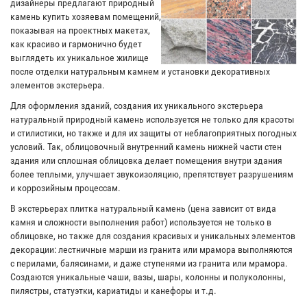
дизайнеры предлагают природный
камень купить хозяевам помещений,
показывая на проектных макетах,
как красиво и гармонично будет
выглядеть их уникальное жилище
после отделки натуральным камнем и установки декоративных
элементов экстерьера.
Для оформления зданий, создания их уникального экстерьера
натуральный природный камень используется не только для красоты
и стилистики, но также и для их защиты от неблагоприятных погодных
условий. Так, облицовочный внутренний камень нижней части стен
здания или сплошная облицовка делает помещения внутри здания
более теплыми, улучшает звукоизоляцию, препятствует разрушениям
и коррозийным процессам.
В экстерьерах плитка натуральный камень (цена зависит от вида
камня и сложности выполнения работ) используется не только в
облицовке, но также для создания красивых и уникальных элементов
декорации: лестничные марши из гранита или мрамора выполняются
с перилами, балясинами, и даже ступенями из гранита или мрамора.
Создаются уникальные чаши, вазы, шары, колонны и полуколонны,
пилястры, статуэтки, кариатиды и канефоры и т.д.