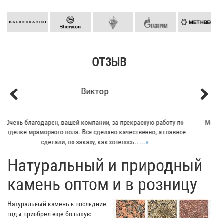
ОТЗЫВ
Кирилл
Previous
Next
Мой отец заказывал плитку из гранита для своего дома. Больше
всего понравилось - индивидуальный подход к клиенту. Отец
остался очень доволен...
...»
​Натуральный и природный
камень оптом и в розницу
Натуральный камень в последние
годы приобрел еще большую