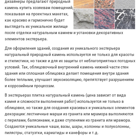
дизайнеры предлагают природный
камень купить хозяевам помещений,
показывая на проектных макетах,
как красиво и гармонично будет
выглядеть их уникальное жилище
после отделки натуральным камнем и установки декоративных
элементов экстерьера.
Для оформления зданий, создания их уникального экстерьера
натуральный природный камень используется не только для красоты
и стилистики, но также и для их защиты от неблагоприятных погодных
условий. Так, облицовочный внутренний камень нижней части стен
здания или сплошная облицовка делает помещения внутри здания
более теплыми, улучшает звукоизоляцию, препятствует разрушениям
и коррозийным процессам.
В экстерьерах плитка натуральный камень (цена зависит от вида
камня и сложности выполнения работ) используется не только в
облицовке, но также для создания красивых и уникальных элементов
декорации: лестничные марши из гранита или мрамора выполняются
с перилами, балясинами, и даже ступенями из гранита или мрамора.
Создаются уникальные чаши, вазы, шары, колонны и полуколонны,
пилястры, статуэтки, кариатиды и канефоры и т.д.