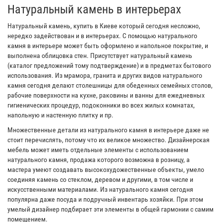
Натуральный камень в интерьерах
Натуральный камень, купить в Киеве который сегодня несложно,
нередко задействован и в интерьерах. С помощью натурального
камня в интерьере может быть оформлено и напольное покрытие, и
выполнена облицовка стен. Присутствует натуральный камень
(каталог предложений тому подтверждение) и в предметах бытового
использования. Из мрамора, гранита и других видов натурального
камня сегодня делают столешницы для обеденных семейных столов,
рабочие поверхности на кухне, раковины и ванны для ежедневных
гигиенических процедур, подоконники во всех жилых комнатах,
напольную и настенную плитку и пр.
Множественные детали из натурального камня в интерьере даже не
стоит перечислять, потому что их великое множество. Дизайнерская
мебель может иметь отдельные элементы с использованием
натурального камня, продажа которого возможна в розницу, а
мастера умеют создавать высокохудожественные объекты, умело
соединяя камень со стеклом, деревом и другими, в том числе и
искусственными материалами. Из натурального камня сегодня
популярна даже посуда и подручный инвентарь хозяйки. При этом
умелый дизайнер подбирает эти элементы в общей гармонии с самим
помещением.