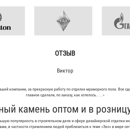
ОТЗЫВ
Кирилл
итку из гранита для своего дома. Больше всего понравилось - индивидуал
Отец остался очень доволен...
...»
ный камень оптом и в розниц
шую популярность в строительном деле и сфере дизайнерской отделки инт
ми, в частности стремлением людей приблизиться к теме «Эко» в мире с