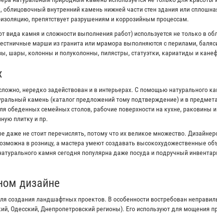
к, облицовочный внутренний камень нижней части стен здания или сплошна
оизоляцию, препятствует разрушениям и коррозийным процессам.
от вида камня и сложности выполнения работ) используется не только в об
естничные марши из гранита или мрамора выполняются с перилами, баляс
ы, шары, колонны и полуколонны, пилястры, статуэтки, кариатиды и канеф
х
сложно, нередко задействован и в интерьерах. С помощью натурального к
туральный камень (каталог предложений тому подтверждение) и в предмета
я обеденных семейных столов, рабочие поверхности на кухне, раковины 
ную плитку и пр.
е даже не стоит перечислять, потому что их великое множество. Дизайне
озможна в розницу, а мастера умеют создавать высокохудожественные объ
 натурального камня сегодня популярна даже посуда и подручный инвентар
ном дизайне
ля создания ландшафтных проектов. В особенности востребован неправи
кий, Одесский, Днепропетровский регионы). Его используют для мощения 