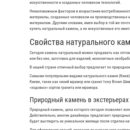
искусственности и созданных человеком технологий.
Немаловажным фактором в возрастании востребованности
материалы, созданные человеком на производственных м
материалам. Другими словами, имея выбор в той же почт
купить натуральный камень, а не искусственные его имит
Свойства натурального ка
Сегодня камень натуральный можно продавать как оптом,
или без нее, заготовки для изделий, монолитные необра
В нашей стране отличный выбор предлагает по природном
Самыми популярными видами натурального камня (Киев)
Киеве, таких как синий мрамор или гранит Ivory Brown Ш
«ходовых» сортов гранита или мрамора.
Природный камень в экстерьерах
Природный камень, цена которого сегодня позволяет исп
Действительно, многие дизайнеры предлагают природный
будет выглядеть их уникальное жилище после отделки н
Для оформления зданий, создания их уникального экстерь