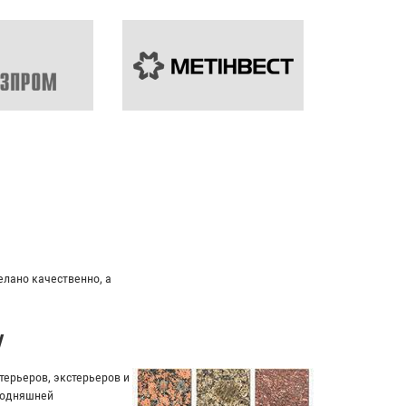
ьный подход к клиенту.
у
ерьеров, экстерьеров и
егодняшней