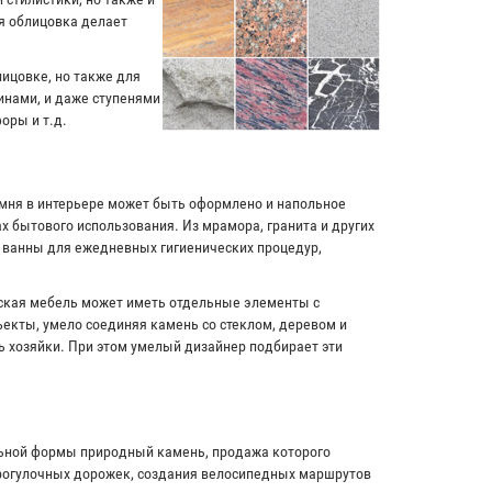
я облицовка делает
лицовке, но также для
инами, и даже ступенями
оры и т.д.
амня в интерьере может быть оформлено и напольное
х бытового использования. Из мрамора, гранита и других
и ванны для ежедневных гигиенических процедур,
рская мебель может иметь отдельные элементы с
екты, умело соединяя камень со стеклом, деревом и
ь хозяйки. При этом умелый дизайнер подбирает эти
льной формы природный камень, продажа которого
прогулочных дорожек, создания велосипедных маршрутов