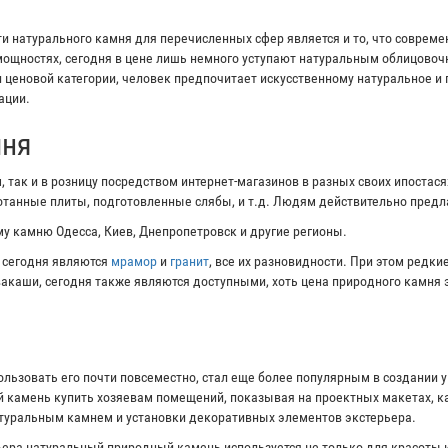
 натурального камня для перечисленных сфер является и то, что соврем
ощностях, сегодня в цене лишь немного уступают натуральным облицово
и ценовой категории, человек предпочитает искусственному натуральное и
ации.
мня
 так и в розницу посредством интернет-магазинов в разных своих ипостас
ботанные плиты, подготовленные слябы, и т.д. Людям действительно пред
у камню Одесса, Киев, Днепропетровск и другие регионы.
 сегодня являются
мрамор
и
гранит
, все их разновидности. При этом редк
ивакаши, сегодня также являются доступными, хоть цена природного камня 
ользовать его почти повсеместно, стал еще более популярным в создании 
 камень купить хозяевам помещений, показывая на проектных макетах, ка
атуральным камнем и установки декоративных элементов экстерьера.
ера натуральный природный камень используется не только для красоты и