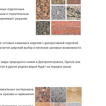
енные отделочные
чным и строительным
 принимает решение
ях: готовые каменные изделия с декоративной отделкой
лагается широкий выбор и неплохие ценовые возможности.
ие виды природного камня в Днепропетровске, Одессе или
этих и других редких видов будет на порядок выше
уникальных экстерьеров.
к красиво и гармонично
 стилистики, но также и