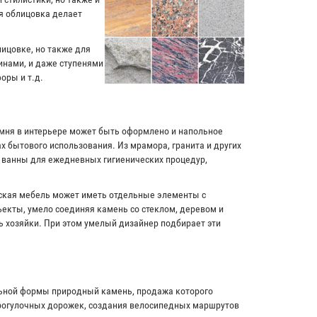
я облицовка делает
лицовке, но также для
инами, и даже ступенями
оры и т.д.
амня в интерьере может быть оформлено и напольное
х бытового использования. Из мрамора, гранита и других
и ванны для ежедневных гигиенических процедур,
рская мебель может иметь отдельные элементы с
екты, умело соединяя камень со стеклом, деревом и
ь хозяйки. При этом умелый дизайнер подбирает эти
льной формы природный камень, продажа которого
прогулочных дорожек, создания велосипедных маршрутов