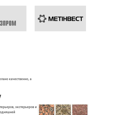
ндивидуальный подход к клиенту.
у
ерьеров, экстерьеров и
егодняшней