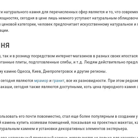
 натурального камня для перечисленных сфер является и то, что соврем
ощностях, сегодня в цене лишь немного уступают натуральным облицово
и ценовой категории, человек предпочитает искусственному натуральное и
ации.
мня
 так и в розницу посредством интернет-магазинов в разных своих ипостас
ботанные плиты, подготовленные слябы, и т.д. Людям действительно пред
у камню Одесса, Киев, Днепропетровск и другие регионы.
 сегодня являются
мрамор
и
гранит
, все их разновидности. При этом редк
ивакаши, сегодня также являются доступными, хоть цена природного камня 
ользовать его почти повсеместно, стал еще более популярным в создании 
 камень купить хозяевам помещений, показывая на проектных макетах, ка
атуральным камнем и установки декоративных элементов экстерьера.
ера натуральный природный камень используется не только для красоты и