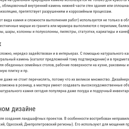
к, облицовочный внутренний камень нижней части стен здания или сплошна
оизоляцию, препятствует разрушениям и коррозийным процессам.
от вида камня и сложности выполнения работ) используется не только в об
естничные марши из гранита или мрамора выполняются с перилами, баляс
ы, шары, колонны и полуколонны, пилястры, статуэтки, кариатиды и канеф
х
сложно, нередко задействован и в интерьерах. С помощью натурального к
туральный камень (каталог предложений тому подтверждение) и в предмета
я обеденных семейных столов, рабочие поверхности на кухне, раковины 
ную плитку и пр.
е даже не стоит перечислять, потому что их великое множество. Дизайне
озможна в розницу, а мастера умеют создавать высокохудожественные объ
 натурального камня сегодня популярна даже посуда и подручный инвентар
ном дизайне
ля создания ландшафтных проектов. В особенности востребован неправи
кий, Одесский, Днепропетровский регионы). Его используют для мощения 