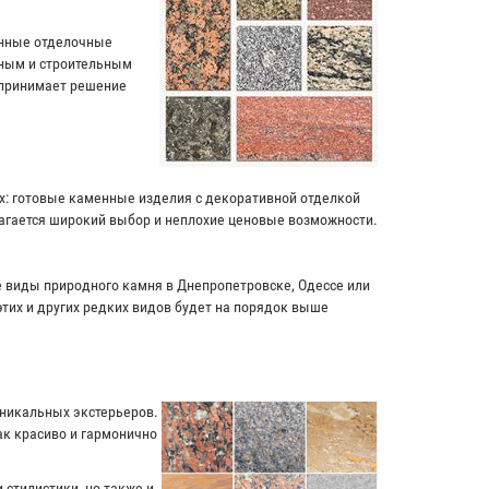
енные отделочные
чным и строительным
 принимает решение
ях: готовые каменные изделия с декоративной отделкой
лагается широкий выбор и неплохие ценовые возможности.
ие виды природного камня в Днепропетровске, Одессе или
этих и других редких видов будет на порядок выше
уникальных экстерьеров.
к красиво и гармонично
 стилистики, но также и