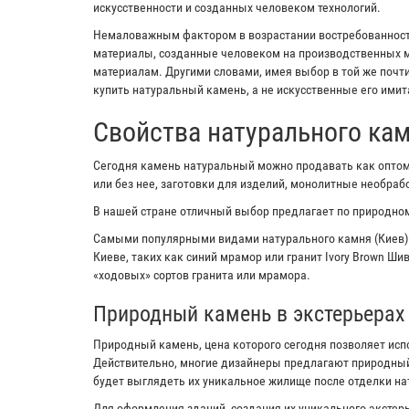
искусственности и созданных человеком технологий.
Немаловажным фактором в возрастании востребованности
материалы, созданные человеком на производственных м
материалам. Другими словами, имея выбор в той же почт
купить натуральный камень, а не искусственные его имит
Свойства натурального ка
Сегодня камень натуральный можно продавать как оптом,
или без нее, заготовки для изделий, монолитные необра
В нашей стране отличный выбор предлагает по природном
Самыми популярными видами натурального камня (Киев)
Киеве, таких как синий мрамор или гранит Ivory Brown Ш
«ходовых» сортов гранита или мрамора.
Природный камень в экстерьерах
Природный камень, цена которого сегодня позволяет исп
Действительно, многие дизайнеры предлагают природный
будет выглядеть их уникальное жилище после отделки н
Для оформления зданий, создания их уникального экстерь