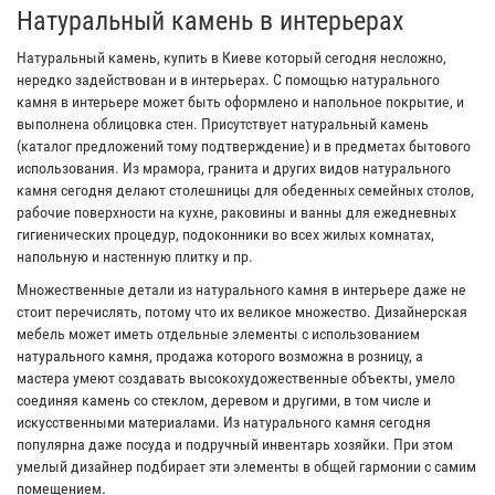
Натуральный камень в интерьерах
Натуральный камень, купить в Киеве который сегодня несложно,
нередко задействован и в интерьерах. С помощью натурального
камня в интерьере может быть оформлено и напольное покрытие, и
выполнена облицовка стен. Присутствует натуральный камень
(каталог предложений тому подтверждение) и в предметах бытового
использования. Из мрамора, гранита и других видов натурального
камня сегодня делают столешницы для обеденных семейных столов,
рабочие поверхности на кухне, раковины и ванны для ежедневных
гигиенических процедур, подоконники во всех жилых комнатах,
напольную и настенную плитку и пр.
Множественные детали из натурального камня в интерьере даже не
стоит перечислять, потому что их великое множество. Дизайнерская
мебель может иметь отдельные элементы с использованием
натурального камня, продажа которого возможна в розницу, а
мастера умеют создавать высокохудожественные объекты, умело
соединяя камень со стеклом, деревом и другими, в том числе и
искусственными материалами. Из натурального камня сегодня
популярна даже посуда и подручный инвентарь хозяйки. При этом
умелый дизайнер подбирает эти элементы в общей гармонии с самим
помещением.