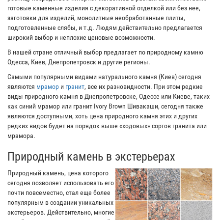
готовые каменные изделия с декоративной отделкой или без нее,
заготовки для изделий, монолитные необработанные плиты,
подготовленные слябы, и т.д. Людям действительно предлагается
широкий выбор и неплохие ценовые возможности.
В нашей стране отличный выбор предлагает по природному камню
Одесса, Киев, Днепропетровск и другие регионы.
Самыми популярными видами натурального камня (Киев) сегодня
являются
мрамор
и
гранит
, все их разновидности. При этом редкие
виды природного камня в Днепропетровске, Одессе или Киеве, таких
как синий мрамор или гранит Ivory Brown Шивакаши, сегодня также
являются доступными, хоть цена природного камня этих и других
редких видов будет на порядок выше «ходовых» сортов гранита или
мрамора.
Природный камень в экстерьерах
Природный камень, цена которого
сегодня позволяет использовать его
почти повсеместно, стал еще более
популярным в создании уникальных
экстерьеров. Действительно, многие