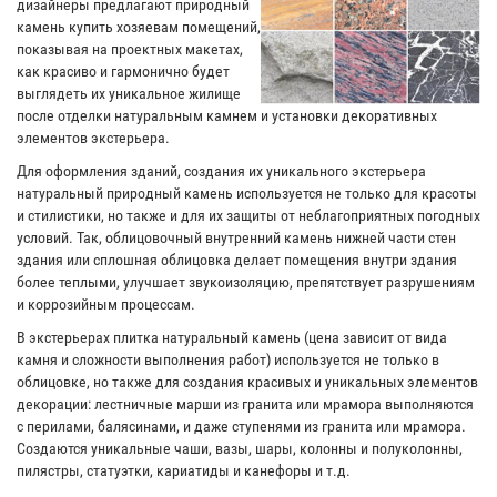
дизайнеры предлагают природный
камень купить хозяевам помещений,
показывая на проектных макетах,
как красиво и гармонично будет
выглядеть их уникальное жилище
после отделки натуральным камнем и установки декоративных
элементов экстерьера.
Для оформления зданий, создания их уникального экстерьера
натуральный природный камень используется не только для красоты
и стилистики, но также и для их защиты от неблагоприятных погодных
условий. Так, облицовочный внутренний камень нижней части стен
здания или сплошная облицовка делает помещения внутри здания
более теплыми, улучшает звукоизоляцию, препятствует разрушениям
и коррозийным процессам.
В экстерьерах плитка натуральный камень (цена зависит от вида
камня и сложности выполнения работ) используется не только в
облицовке, но также для создания красивых и уникальных элементов
декорации: лестничные марши из гранита или мрамора выполняются
с перилами, балясинами, и даже ступенями из гранита или мрамора.
Создаются уникальные чаши, вазы, шары, колонны и полуколонны,
пилястры, статуэтки, кариатиды и канефоры и т.д.