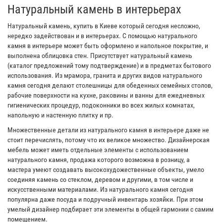
Натуральный камень в интерьерах
Натуральный камень, купить в Киеве который сегодня несложно,
нередко задействован и в интерьерах. С помощью натурального
камня в интерьере может быть оформлено и напольное покрытие, и
выполнена облицовка стен. Присутствует натуральный камень
(каталог предложений тому подтверждение) и в предметах бытового
использования. Из мрамора, гранита и других видов натурального
камня сегодня делают столешницы для обеденных семейных столов,
рабочие поверхности на кухне, раковины и ванны для ежедневных
гигиенических процедур, подоконники во всех жилых комнатах,
напольную и настенную плитку и пр.
Множественные детали из натурального камня в интерьере даже не
стоит перечислять, потому что их великое множество. Дизайнерская
мебель может иметь отдельные элементы с использованием
натурального камня, продажа которого возможна в розницу, а
мастера умеют создавать высокохудожественные объекты, умело
соединяя камень со стеклом, деревом и другими, в том числе и
искусственными материалами. Из натурального камня сегодня
популярна даже посуда и подручный инвентарь хозяйки. При этом
умелый дизайнер подбирает эти элементы в общей гармонии с самим
помещением.