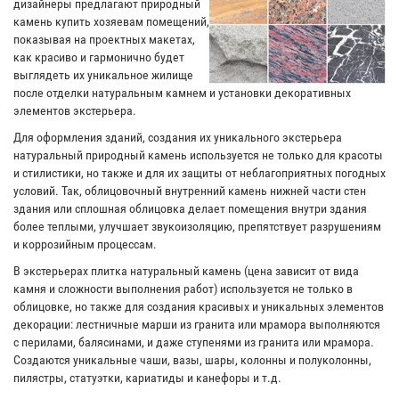
дизайнеры предлагают природный
камень купить хозяевам помещений,
показывая на проектных макетах,
как красиво и гармонично будет
выглядеть их уникальное жилище
после отделки натуральным камнем и установки декоративных
элементов экстерьера.
Для оформления зданий, создания их уникального экстерьера
натуральный природный камень используется не только для красоты
и стилистики, но также и для их защиты от неблагоприятных погодных
условий. Так, облицовочный внутренний камень нижней части стен
здания или сплошная облицовка делает помещения внутри здания
более теплыми, улучшает звукоизоляцию, препятствует разрушениям
и коррозийным процессам.
В экстерьерах плитка натуральный камень (цена зависит от вида
камня и сложности выполнения работ) используется не только в
облицовке, но также для создания красивых и уникальных элементов
декорации: лестничные марши из гранита или мрамора выполняются
с перилами, балясинами, и даже ступенями из гранита или мрамора.
Создаются уникальные чаши, вазы, шары, колонны и полуколонны,
пилястры, статуэтки, кариатиды и канефоры и т.д.