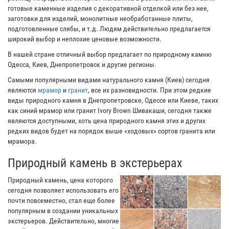
готовые каменные изделия с декоративной отделкой или без нее,
заготовки для изделий, монолитные необработанные плиты,
подготовленные слябы, и т.д. Людям действительно предлагается
широкий выбор и неплохие ценовые возможности.
В нашей стране отличный выбор предлагает по природному камню
Одесса, Киев, Днепропетровск и другие регионы.
Самыми популярными видами натурального камня (Киев) сегодня
являются
мрамор
и
гранит
, все их разновидности. При этом редкие
виды природного камня в Днепропетровске, Одессе или Киеве, таких
как синий мрамор или гранит Ivory Brown Шивакаши, сегодня также
являются доступными, хоть цена природного камня этих и других
редких видов будет на порядок выше «ходовых» сортов гранита или
мрамора.
Природный камень в экстерьерах
Природный камень, цена которого
сегодня позволяет использовать его
почти повсеместно, стал еще более
популярным в создании уникальных
экстерьеров. Действительно, многие