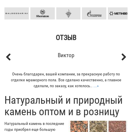
ОТЗЫВ
Кирилл
Previous
Next
Мой отец заказывал плитку из гранита для своего дома. Больше
всего понравилось - индивидуальный подход к клиенту. Отец
остался очень доволен...
...»
​Натуральный и природный
камень оптом и в розницу
Натуральный камень в последние
годы приобрел еще большую