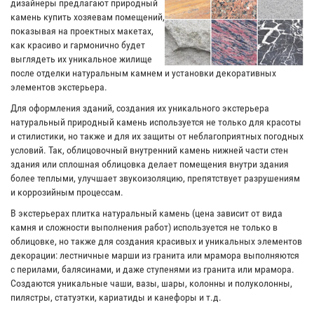
дизайнеры предлагают природный
камень купить хозяевам помещений,
показывая на проектных макетах,
как красиво и гармонично будет
выглядеть их уникальное жилище
после отделки натуральным камнем и установки декоративных
элементов экстерьера.
Для оформления зданий, создания их уникального экстерьера
натуральный природный камень используется не только для красоты
и стилистики, но также и для их защиты от неблагоприятных погодных
условий. Так, облицовочный внутренний камень нижней части стен
здания или сплошная облицовка делает помещения внутри здания
более теплыми, улучшает звукоизоляцию, препятствует разрушениям
и коррозийным процессам.
В экстерьерах плитка натуральный камень (цена зависит от вида
камня и сложности выполнения работ) используется не только в
облицовке, но также для создания красивых и уникальных элементов
декорации: лестничные марши из гранита или мрамора выполняются
с перилами, балясинами, и даже ступенями из гранита или мрамора.
Создаются уникальные чаши, вазы, шары, колонны и полуколонны,
пилястры, статуэтки, кариатиды и канефоры и т.д.