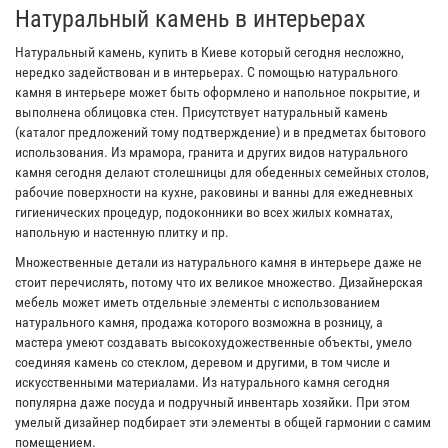
Натуральный камень в интерьерах
Натуральный камень, купить в Киеве который сегодня несложно,
нередко задействован и в интерьерах. С помощью натурального
камня в интерьере может быть оформлено и напольное покрытие, и
выполнена облицовка стен. Присутствует натуральный камень
(каталог предложений тому подтверждение) и в предметах бытового
использования. Из мрамора, гранита и других видов натурального
камня сегодня делают столешницы для обеденных семейных столов,
рабочие поверхности на кухне, раковины и ванны для ежедневных
гигиенических процедур, подоконники во всех жилых комнатах,
напольную и настенную плитку и пр.
Множественные детали из натурального камня в интерьере даже не
стоит перечислять, потому что их великое множество. Дизайнерская
мебель может иметь отдельные элементы с использованием
натурального камня, продажа которого возможна в розницу, а
мастера умеют создавать высокохудожественные объекты, умело
соединяя камень со стеклом, деревом и другими, в том числе и
искусственными материалами. Из натурального камня сегодня
популярна даже посуда и подручный инвентарь хозяйки. При этом
умелый дизайнер подбирает эти элементы в общей гармонии с самим
помещением.