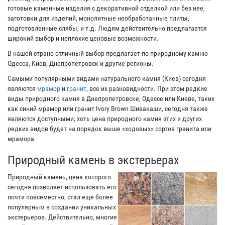
готовые каменные изделия с декоративной отделкой или без нее,
заготовки для изделий, монолитные необработанные плиты,
подготовленные слябы, и т.д. Людям действительно предлагается
широкий выбор и неплохие ценовые возможности.
В нашей стране отличный выбор предлагает по природному камню
Одесса, Киев, Днепропетровск и другие регионы.
Самыми популярными видами натурального камня (Киев) сегодня
являются
мрамор
и
гранит
, все их разновидности. При этом редкие
виды природного камня в Днепропетровске, Одессе или Киеве, таких
как синий мрамор или гранит Ivory Brown Шивакаши, сегодня также
являются доступными, хоть цена природного камня этих и других
редких видов будет на порядок выше «ходовых» сортов гранита или
мрамора.
Природный камень в экстерьерах
Природный камень, цена которого
сегодня позволяет использовать его
почти повсеместно, стал еще более
популярным в создании уникальных
экстерьеров. Действительно, многие