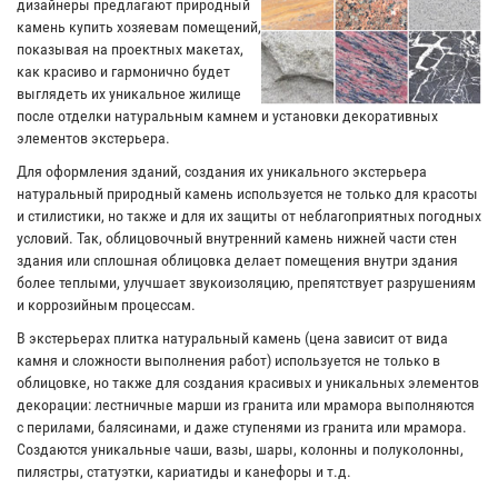
дизайнеры предлагают природный
камень купить хозяевам помещений,
показывая на проектных макетах,
как красиво и гармонично будет
выглядеть их уникальное жилище
после отделки натуральным камнем и установки декоративных
элементов экстерьера.
Для оформления зданий, создания их уникального экстерьера
натуральный природный камень используется не только для красоты
и стилистики, но также и для их защиты от неблагоприятных погодных
условий. Так, облицовочный внутренний камень нижней части стен
здания или сплошная облицовка делает помещения внутри здания
более теплыми, улучшает звукоизоляцию, препятствует разрушениям
и коррозийным процессам.
В экстерьерах плитка натуральный камень (цена зависит от вида
камня и сложности выполнения работ) используется не только в
облицовке, но также для создания красивых и уникальных элементов
декорации: лестничные марши из гранита или мрамора выполняются
с перилами, балясинами, и даже ступенями из гранита или мрамора.
Создаются уникальные чаши, вазы, шары, колонны и полуколонны,
пилястры, статуэтки, кариатиды и канефоры и т.д.