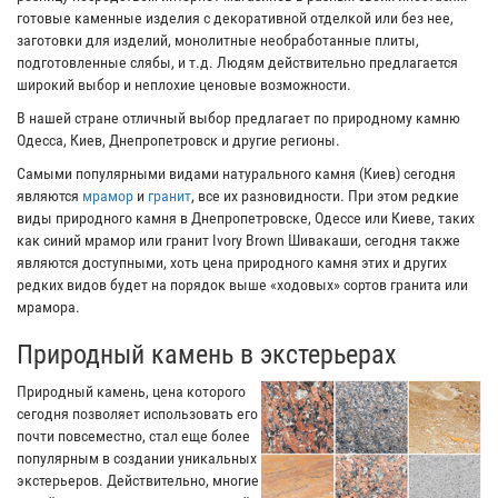
готовые каменные изделия с декоративной отделкой или без нее,
заготовки для изделий, монолитные необработанные плиты,
подготовленные слябы, и т.д. Людям действительно предлагается
широкий выбор и неплохие ценовые возможности.
В нашей стране отличный выбор предлагает по природному камню
Одесса, Киев, Днепропетровск и другие регионы.
Самыми популярными видами натурального камня (Киев) сегодня
являются
мрамор
и
гранит
, все их разновидности. При этом редкие
виды природного камня в Днепропетровске, Одессе или Киеве, таких
как синий мрамор или гранит Ivory Brown Шивакаши, сегодня также
являются доступными, хоть цена природного камня этих и других
редких видов будет на порядок выше «ходовых» сортов гранита или
мрамора.
Природный камень в экстерьерах
Природный камень, цена которого
сегодня позволяет использовать его
почти повсеместно, стал еще более
популярным в создании уникальных
экстерьеров. Действительно, многие