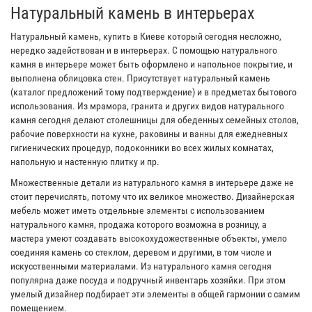
Натуральный камень в интерьерах
Натуральный камень, купить в Киеве который сегодня несложно,
нередко задействован и в интерьерах. С помощью натурального
камня в интерьере может быть оформлено и напольное покрытие, и
выполнена облицовка стен. Присутствует натуральный камень
(каталог предложений тому подтверждение) и в предметах бытового
использования. Из мрамора, гранита и других видов натурального
камня сегодня делают столешницы для обеденных семейных столов,
рабочие поверхности на кухне, раковины и ванны для ежедневных
гигиенических процедур, подоконники во всех жилых комнатах,
напольную и настенную плитку и пр.
Множественные детали из натурального камня в интерьере даже не
стоит перечислять, потому что их великое множество. Дизайнерская
мебель может иметь отдельные элементы с использованием
натурального камня, продажа которого возможна в розницу, а
мастера умеют создавать высокохудожественные объекты, умело
соединяя камень со стеклом, деревом и другими, в том числе и
искусственными материалами. Из натурального камня сегодня
популярна даже посуда и подручный инвентарь хозяйки. При этом
умелый дизайнер подбирает эти элементы в общей гармонии с самим
помещением.