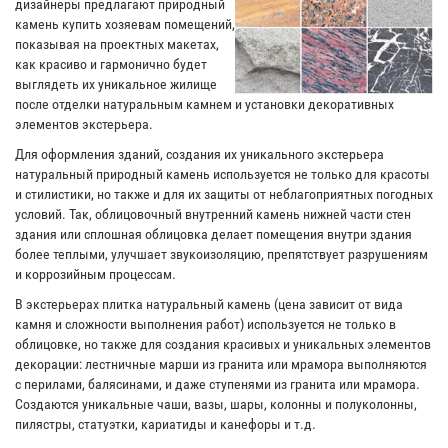
дизайнеры предлагают природный
камень купить хозяевам помещений,
показывая на проектных макетах,
как красиво и гармонично будет
выглядеть их уникальное жилище
после отделки натуральным камнем и установки декоративных
элементов экстерьера.
Для оформления зданий, создания их уникального экстерьера
натуральный природный камень используется не только для красоты
и стилистики, но также и для их защиты от неблагоприятных погодных
условий. Так, облицовочный внутренний камень нижней части стен
здания или сплошная облицовка делает помещения внутри здания
более теплыми, улучшает звукоизоляцию, препятствует разрушениям
и коррозийным процессам.
В экстерьерах плитка натуральный камень (цена зависит от вида
камня и сложности выполнения работ) используется не только в
облицовке, но также для создания красивых и уникальных элементов
декорации: лестничные марши из гранита или мрамора выполняются
с перилами, балясинами, и даже ступенями из гранита или мрамора.
Создаются уникальные чаши, вазы, шары, колонны и полуколонны,
пилястры, статуэтки, кариатиды и канефоры и т.д.