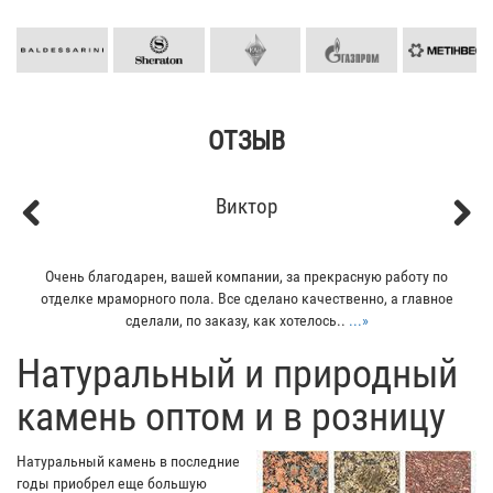
ОТЗЫВ
Кирилл
Previous
Next
Мой отец заказывал плитку из гранита для своего дома. Больше
всего понравилось - индивидуальный подход к клиенту. Отец
остался очень доволен...
...»
​Натуральный и природный
камень оптом и в розницу
Натуральный камень в последние
годы приобрел еще большую