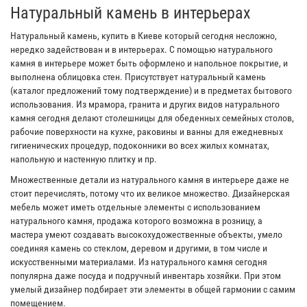
Натуральный камень в интерьерах
Натуральный камень, купить в Киеве который сегодня несложно,
нередко задействован и в интерьерах. С помощью натурального
камня в интерьере может быть оформлено и напольное покрытие, и
выполнена облицовка стен. Присутствует натуральный камень
(каталог предложений тому подтверждение) и в предметах бытового
использования. Из мрамора, гранита и других видов натурального
камня сегодня делают столешницы для обеденных семейных столов,
рабочие поверхности на кухне, раковины и ванны для ежедневных
гигиенических процедур, подоконники во всех жилых комнатах,
напольную и настенную плитку и пр.
Множественные детали из натурального камня в интерьере даже не
стоит перечислять, потому что их великое множество. Дизайнерская
мебель может иметь отдельные элементы с использованием
натурального камня, продажа которого возможна в розницу, а
мастера умеют создавать высокохудожественные объекты, умело
соединяя камень со стеклом, деревом и другими, в том числе и
искусственными материалами. Из натурального камня сегодня
популярна даже посуда и подручный инвентарь хозяйки. При этом
умелый дизайнер подбирает эти элементы в общей гармонии с самим
помещением.