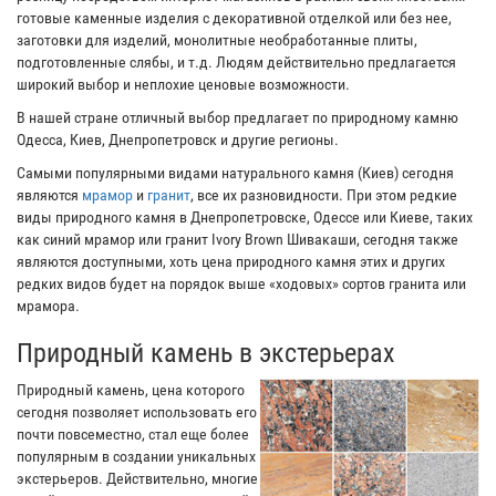
готовые каменные изделия с декоративной отделкой или без нее,
заготовки для изделий, монолитные необработанные плиты,
подготовленные слябы, и т.д. Людям действительно предлагается
широкий выбор и неплохие ценовые возможности.
В нашей стране отличный выбор предлагает по природному камню
Одесса, Киев, Днепропетровск и другие регионы.
Самыми популярными видами натурального камня (Киев) сегодня
являются
мрамор
и
гранит
, все их разновидности. При этом редкие
виды природного камня в Днепропетровске, Одессе или Киеве, таких
как синий мрамор или гранит Ivory Brown Шивакаши, сегодня также
являются доступными, хоть цена природного камня этих и других
редких видов будет на порядок выше «ходовых» сортов гранита или
мрамора.
Природный камень в экстерьерах
Природный камень, цена которого
сегодня позволяет использовать его
почти повсеместно, стал еще более
популярным в создании уникальных
экстерьеров. Действительно, многие