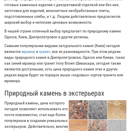
готовые каменные изделия с декоративной отделкой или без нее,
заготовки для изделий, монолитные необработанные плиты,
подготовленные слябы, и т.д. Людям действительно предлагается
широкий выбор и неплохие ценовые возможности.
В нашей стране отличный выбор предлагает по природному камню
Одесса, Киев, Днепропетровск и другие регионы.
Самыми популярными видами натурального камня (Киев) сегодня
являются
мрамор
и
гранит
, все их разновидности. При этом редкие
виды природного камня в Днепропетровске, Одессе или Киеве, таких
как синий мрамор или гранит Ivory Brown Шивакаши, сегодня также
являются доступными, хоть цена природного камня этих и других
редких видов будет на порядок выше «ходовых» сортов гранита или
мрамора.
Природный камень в экстерьерах
Природный камень, цена которого
сегодня позволяет использовать его
почти повсеместно, стал еще более
популярным в создании уникальных
экстерьеров. Действительно, многие