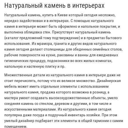
Натуральный камень в интерьерах
Натуральный камень, купить в Киеве который сегодня несложно,
нередко задействован и в интерьерах. С помощью натурального
камня в интерьере может быть оформлено и напольное покрытие, и
выполнена облицовка стен. Присутствует натуральный камень
(каталог предложений тому подтверждение) и в предметах бытового
использования. Из мрамора, гранита и других видов натурального
камня сегодня делают столешницы для обеденных семейных столов,
рабочие поверхности на кухне, раковины и ванны для ежедневных
гигиенических процедур, подоконники во всех жилых комнатах,
напольную и настенную плитку и пр.
Множественные детали из натурального камня в интерьере даже не
стоит перечислять, потому что их великое множество. Дизайнерская
мебель может иметь отдельные элементы с использованием
натурального камня, продажа которого возможна в розницу, а
мастера умеют создавать высокохудожественные объекты, умело
соединяя камень со стеклом, деревом и другими, в том числе и
искусственными материалами. Из натурального камня сегодня
популярна даже посуда и подручный инвентарь хозяйки. При этом
умелый дизайнер подбирает эти элементы в общей гармонии с самим
помещением.