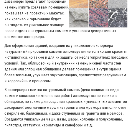
дизайнеры предлагают природный
камень купить хозяевам помещений,
показывая на проектных макетах,
как красиво и гармонично будет
выглядеть их уникальное жилище
после отделки натуральным камнем и установки декоративных
элементов экстерьера.
Для оформления зданий, создания их уникального экстерьера
натуральный природный камень используется не только для красоты
и стилистики, но также и для их защиты от неблагоприятных погодных
условий. Так, облицовочный внутренний камень нижней части стен
здания или сплошная облицовка делает помещения внутри здания
более теплыми, улучшает звукоизоляцию, препятствует разрушениям
и коррозийным процессам.
В экстерьерах плитка натуральный камень (цена зависит от вида
камня и сложности выполнения работ) используется не только в
облицовке, но также для создания красивых и уникальных элементов
декорации: лестничные марши из гранита или мрамора выполняются
с перилами, балясинами, и даже ступенями из гранита или мрамора.
Создаются уникальные чаши, вазы, шары, колонны и полуколонны,
пилястры, статуэтки, кариатиды и канефоры и т.д.