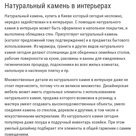
Натуральный камень в интерьерах
Натуральный камень, купить в Киеве который сегодня несложно,
нередко задействован и в интерьерах. С помощью натурального
камня в интерьере может быть оформлено и напольное покрытие, и
выполнена облицовка стен. Присутствует натуральный камень
(каталог предложений тому подтверждение) и в предметах бытового
использования. Из мрамора, гранита и других видов натурального
камня сегодня делают столешницы для обеденных семейных столов,
рабочие поверхности на кухне, раковины и ванны для ежедневных
гигиенических процедур, подоконники во всех жилых комнатах,
напольную и настенную плитку и пр.
Множественные детали из натурального камня в интерьере даже не
стоит перечислять, потому что их великое множество. Дизайнерская
мебель может иметь отдельные элементы с использованием
натурального камня, продажа которого возможна в розницу, а
мастера умеют создавать высокохудожественные объекты, умело
соединяя камень со стеклом, деревом и другими, в том числе и
искусственными материалами. Из натурального камня сегодня
популярна даже посуда и подручный инвентарь хозяйки. При этом
умелый дизайнер подбирает эти элементы в общей гармонии с самим
помещением.