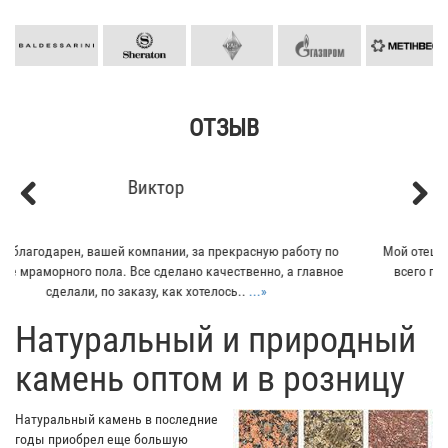
ОТЗЫВ
Кирилл
Previous
Next
Мой отец заказывал плитку из гранита для своего дома. Больше
всего понравилось - индивидуальный подход к клиенту. Отец
остался очень доволен...
...»
​Натуральный и природный
камень оптом и в розницу
Натуральный камень в последние
годы приобрел еще большую