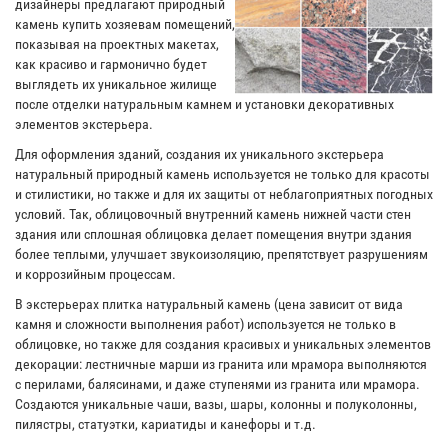
дизайнеры предлагают природный
камень купить хозяевам помещений,
показывая на проектных макетах,
как красиво и гармонично будет
выглядеть их уникальное жилище
после отделки натуральным камнем и установки декоративных
элементов экстерьера.
Для оформления зданий, создания их уникального экстерьера
натуральный природный камень используется не только для красоты
и стилистики, но также и для их защиты от неблагоприятных погодных
условий. Так, облицовочный внутренний камень нижней части стен
здания или сплошная облицовка делает помещения внутри здания
более теплыми, улучшает звукоизоляцию, препятствует разрушениям
и коррозийным процессам.
В экстерьерах плитка натуральный камень (цена зависит от вида
камня и сложности выполнения работ) используется не только в
облицовке, но также для создания красивых и уникальных элементов
декорации: лестничные марши из гранита или мрамора выполняются
с перилами, балясинами, и даже ступенями из гранита или мрамора.
Создаются уникальные чаши, вазы, шары, колонны и полуколонны,
пилястры, статуэтки, кариатиды и канефоры и т.д.