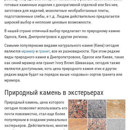
готовые каменные изделия с декоративной отделкой или без нее,
заготовки для изделий, монолитные необработанные плиты,
подготовленные слябы, и т.д. Людям действительно предлагается
широкий выбор и неплохие ценовые возможности.
В нашей стране отличный выбор предлагает по природному камню
Одесса, Киев, Днепропетровск и другие регионы.
Самыми популярными видами натурального камня (Киев) сегодня
являются
мрамор
и
гранит
, все их разновидности. При этом редкие
виды природного камня в Днепропетровске, Одессе или Киеве, таких
как синий мрамор или гранит Ivory Brown Шивакаши, сегодня также
являются доступными, хоть цена природного камня этих и других
редких видов будет на порядок выше «ходовых» сортов гранита или
мрамора.
Природный камень в экстерьерах
Природный камень, цена которого
сегодня позволяет использовать его
почти повсеместно, стал еще более
популярным в создании уникальных
экстерьеров. Действительно, многие