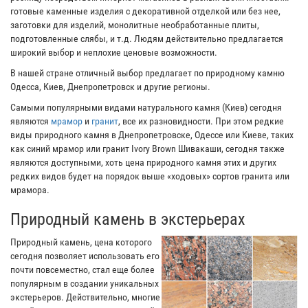
готовые каменные изделия с декоративной отделкой или без нее,
заготовки для изделий, монолитные необработанные плиты,
подготовленные слябы, и т.д. Людям действительно предлагается
широкий выбор и неплохие ценовые возможности.
В нашей стране отличный выбор предлагает по природному камню
Одесса, Киев, Днепропетровск и другие регионы.
Самыми популярными видами натурального камня (Киев) сегодня
являются
мрамор
и
гранит
, все их разновидности. При этом редкие
виды природного камня в Днепропетровске, Одессе или Киеве, таких
как синий мрамор или гранит Ivory Brown Шивакаши, сегодня также
являются доступными, хоть цена природного камня этих и других
редких видов будет на порядок выше «ходовых» сортов гранита или
мрамора.
Природный камень в экстерьерах
Природный камень, цена которого
сегодня позволяет использовать его
почти повсеместно, стал еще более
популярным в создании уникальных
экстерьеров. Действительно, многие