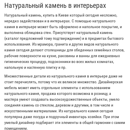
Натуральный камень в интерьерах
Натуральный камень, купить в Киеве который сегодня несложно,
нередко задействован и в интерьерах. С помощью натурального
камня в интерьере может быть оформлено и напольное покрытие, и
выполнена облицовка стен. Присутствует натуральный камень
(каталог предложений тому подтверждение) и в предметах бытового
использования. Из мрамора, гранита и других видов натурального
камня сегодня делают столешницы для обеденных семейных столов,
рабочие поверхности на кухне, раковины и ванны для ежедневных
гигиенических процедур, подоконники во всех жилых комнатах,
напольную и настенную плитку и пр.
Множественные детали из натурального камня в интерьере даже не
стоит перечислять, потому что их великое множество. Дизайнерская
мебель может иметь отдельные элементы с использованием
натурального камня, продажа которого возможна в розницу, а
мастера умеют создавать высокохудожественные объекты, умело
соединяя камень со стеклом, деревом и другими, в том числе и
искусственными материалами. Из натурального камня сегодня
популярна даже посуда и подручный инвентарь хозяйки. При этом
умелый дизайнер подбирает эти элементы в общей гармонии с самим
помещением.