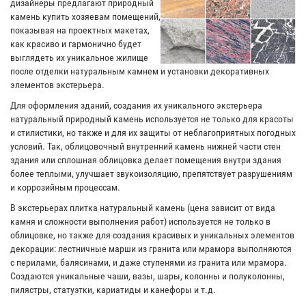
дизайнеры предлагают природный
камень купить хозяевам помещений,
показывая на проектных макетах,
как красиво и гармонично будет
выглядеть их уникальное жилище
после отделки натуральным камнем и установки декоративных
элементов экстерьера.
Для оформления зданий, создания их уникального экстерьера
натуральный природный камень используется не только для красоты
и стилистики, но также и для их защиты от неблагоприятных погодных
условий. Так, облицовочный внутренний камень нижней части стен
здания или сплошная облицовка делает помещения внутри здания
более теплыми, улучшает звукоизоляцию, препятствует разрушениям
и коррозийным процессам.
В экстерьерах плитка натуральный камень (цена зависит от вида
камня и сложности выполнения работ) используется не только в
облицовке, но также для создания красивых и уникальных элементов
декорации: лестничные марши из гранита или мрамора выполняются
с перилами, балясинами, и даже ступенями из гранита или мрамора.
Создаются уникальные чаши, вазы, шары, колонны и полуколонны,
пилястры, статуэтки, кариатиды и канефоры и т.д.