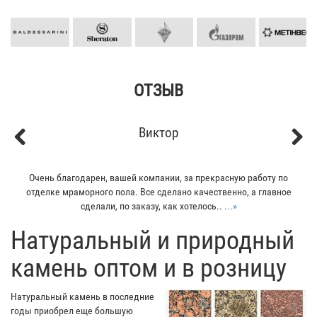
ОТЗЫВ
Кирилл
Previous
Next
Мой отец заказывал плитку из гранита для своего дома. Больше
всего понравилось - индивидуальный подход к клиенту. Отец
остался очень доволен...
...»
​Натуральный и природный
камень оптом и в розницу
Натуральный камень в последние
годы приобрел еще большую