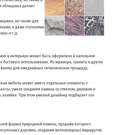
я облицовка делает
лицовке, но также для
инами, и даже ступенями
оры и т.д.
амня в интерьере может быть оформлено и напольное
х бытового использования. Из мрамора, гранита и других
и ванны для ежедневных гигиенических процедур,
рская мебель может иметь отдельные элементы с
екты, умело соединяя камень со стеклом, деревом и
ь хозяйки. При этом умелый дизайнер подбирает эти
льной формы природный камень, продажа которого
прогулочных дорожек, создания велосипедных маршрутов