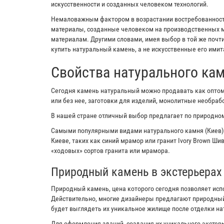
искусственности и созданных человеком технологий.
Немаловажным фактором в возрастании востребованности
материалы, созданные человеком на производственных м
материалам. Другими словами, имея выбор в той же почт
купить натуральный камень, а не искусственные его имит
Свойства натурального ка
Сегодня камень натуральный можно продавать как оптом,
или без нее, заготовки для изделий, монолитные необра
В нашей стране отличный выбор предлагает по природном
Самыми популярными видами натурального камня (Киев)
Киеве, таких как синий мрамор или гранит Ivory Brown Ш
«ходовых» сортов гранита или мрамора.
Природный камень в экстерьерах
Природный камень, цена которого сегодня позволяет исп
Действительно, многие дизайнеры предлагают природный
будет выглядеть их уникальное жилище после отделки н
Для оформления зданий, создания их уникального экстерь