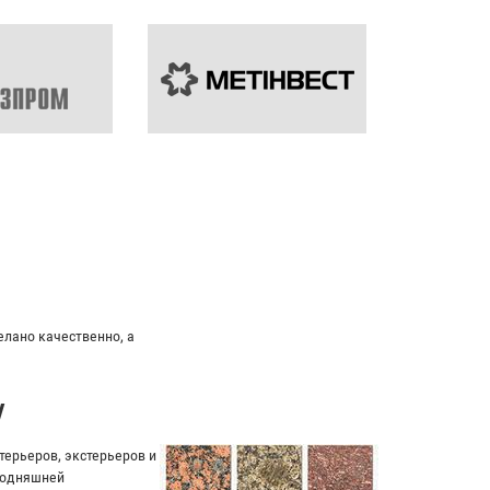
ивидуальный подход к клиенту.
у
ерьеров, экстерьеров и
егодняшней