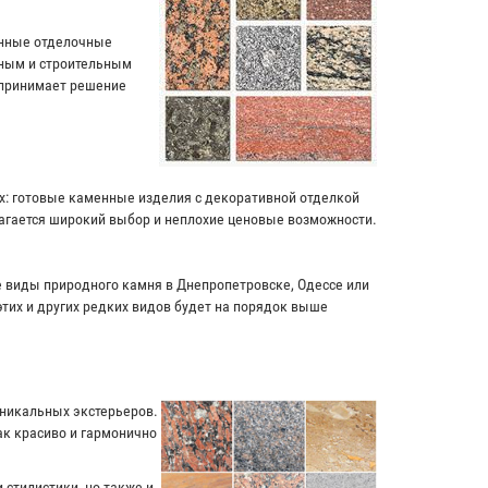
енные отделочные
чным и строительным
 принимает решение
ях: готовые каменные изделия с декоративной отделкой
лагается широкий выбор и неплохие ценовые возможности.
ие виды природного камня в Днепропетровске, Одессе или
этих и других редких видов будет на порядок выше
уникальных экстерьеров.
к красиво и гармонично
 стилистики, но также и