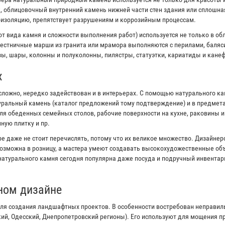
к, облицовочный внутренний камень нижней части стен здания или сплошна
оизоляцию, препятствует разрушениям и коррозийным процессам.
от вида камня и сложности выполнения работ) используется не только в об
естничные марши из гранита или мрамора выполняются с перилами, баляс
ы, шары, колонны и полуколонны, пилястры, статуэтки, кариатиды и канеф
х
сложно, нередко задействован и в интерьерах. С помощью натурального к
туральный камень (каталог предложений тому подтверждение) и в предмета
я обеденных семейных столов, рабочие поверхности на кухне, раковины 
ную плитку и пр.
е даже не стоит перечислять, потому что их великое множество. Дизайне
озможна в розницу, а мастера умеют создавать высокохудожественные объ
 натурального камня сегодня популярна даже посуда и подручный инвентар
ном дизайне
ля создания ландшафтных проектов. В особенности востребован неправи
кий, Одесский, Днепропетровский регионы). Его используют для мощения 