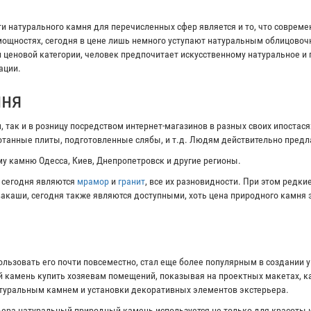
 натурального камня для перечисленных сфер является и то, что соврем
ощностях, сегодня в цене лишь немного уступают натуральным облицово
и ценовой категории, человек предпочитает искусственному натуральное и
ации.
мня
 так и в розницу посредством интернет-магазинов в разных своих ипостас
ботанные плиты, подготовленные слябы, и т.д. Людям действительно пред
у камню Одесса, Киев, Днепропетровск и другие регионы.
 сегодня являются
мрамор
и
гранит
, все их разновидности. При этом редк
ивакаши, сегодня также являются доступными, хоть цена природного камня 
ользовать его почти повсеместно, стал еще более популярным в создании 
 камень купить хозяевам помещений, показывая на проектных макетах, ка
атуральным камнем и установки декоративных элементов экстерьера.
ера натуральный природный камень используется не только для красоты и