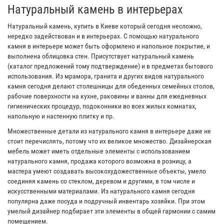
Натуральный камень в интерьерах
Натуральный камень, купить в Киеве который сегодня несложно,
нередко задействован и в интерьерах. С помощью натурального
камня в интерьере может быть оформлено и напольное покрытие, и
выполнена облицовка стен. Присутствует натуральный камень
(каталог предложений тому подтверждение) и в предметах бытового
использования. Из мрамора, гранита и других видов натурального
камня сегодня делают столешницы для обеденных семейных столов,
рабочие поверхности на кухне, раковины и ванны для ежедневных
гигиенических процедур, подоконники во всех жилых комнатах,
напольную и настенную плитку и пр.
Множественные детали из натурального камня в интерьере даже не
стоит перечислять, потому что их великое множество. Дизайнерская
мебель может иметь отдельные элементы с использованием
натурального камня, продажа которого возможна в розницу, а
мастера умеют создавать высокохудожественные объекты, умело
соединяя камень со стеклом, деревом и другими, в том числе и
искусственными материалами. Из натурального камня сегодня
популярна даже посуда и подручный инвентарь хозяйки. При этом
умелый дизайнер подбирает эти элементы в общей гармонии с самим
помещением.