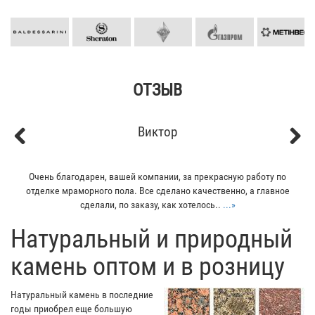
ОТЗЫВ
Кирилл
Previous
Next
Мой отец заказывал плитку из гранита для своего дома. Больше
всего понравилось - индивидуальный подход к клиенту. Отец
остался очень доволен...
...»
​Натуральный и природный
камень оптом и в розницу
Натуральный камень в последние
годы приобрел еще большую