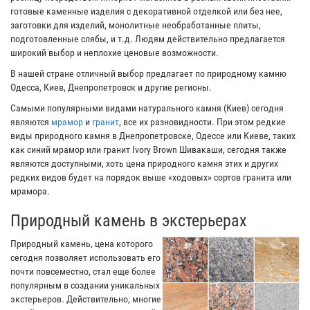
готовые каменные изделия с декоративной отделкой или без нее,
заготовки для изделий, монолитные необработанные плиты,
подготовленные слябы, и т.д. Людям действительно предлагается
широкий выбор и неплохие ценовые возможности.
В нашей стране отличный выбор предлагает по природному камню
Одесса, Киев, Днепропетровск и другие регионы.
Самыми популярными видами натурального камня (Киев) сегодня
являются
мрамор
и
гранит
, все их разновидности. При этом редкие
виды природного камня в Днепропетровске, Одессе или Киеве, таких
как синий мрамор или гранит Ivory Brown Шивакаши, сегодня также
являются доступными, хоть цена природного камня этих и других
редких видов будет на порядок выше «ходовых» сортов гранита или
мрамора.
Природный камень в экстерьерах
Природный камень, цена которого
сегодня позволяет использовать его
почти повсеместно, стал еще более
популярным в создании уникальных
экстерьеров. Действительно, многие