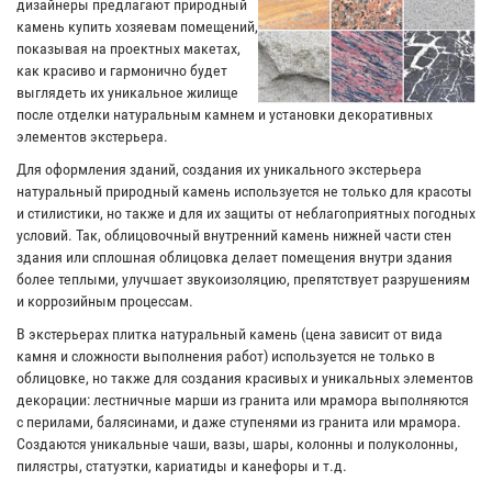
дизайнеры предлагают природный
камень купить хозяевам помещений,
показывая на проектных макетах,
как красиво и гармонично будет
выглядеть их уникальное жилище
после отделки натуральным камнем и установки декоративных
элементов экстерьера.
Для оформления зданий, создания их уникального экстерьера
натуральный природный камень используется не только для красоты
и стилистики, но также и для их защиты от неблагоприятных погодных
условий. Так, облицовочный внутренний камень нижней части стен
здания или сплошная облицовка делает помещения внутри здания
более теплыми, улучшает звукоизоляцию, препятствует разрушениям
и коррозийным процессам.
В экстерьерах плитка натуральный камень (цена зависит от вида
камня и сложности выполнения работ) используется не только в
облицовке, но также для создания красивых и уникальных элементов
декорации: лестничные марши из гранита или мрамора выполняются
с перилами, балясинами, и даже ступенями из гранита или мрамора.
Создаются уникальные чаши, вазы, шары, колонны и полуколонны,
пилястры, статуэтки, кариатиды и канефоры и т.д.