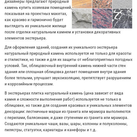
дизайнеры предлагают природный
камень купить хозяевам помещений,
показывая на проектных макетах,
как красиво и гармонично будет
выглядеть их уникальное жилище
после отделки натуральным камнем и установки декоративных
элементов экстерьера.
Для оформления зданий, создания их уникального экстерьера
натуральный природный камень используется не только для красоты
и стилистики, но также и для их защиты от неблагоприятных погодных
условий. Так, облицовочный внутренний камень нижней части стен
здания или сплошная облицовка делает помещения внутри здания
более теплыми, улучшает звукоизоляцию, препятствует разрушениям
и коррозийным процессам.
В экстерьерах плитка натуральный камень (цена зависит от вида
камня и сложности выполнения работ) используется не только в
облицовке, но также для создания красивых и уникальных элементов
декорации: лестничные марши из гранита или мрамора выполняются
с перилами, балясинами, и даже ступенями из гранита или мрамора.
Создаются уникальные чаши, вазы, шары, колонны и полуколонны,
пилястры, статуэтки, кариатиды и канефоры и т.д.