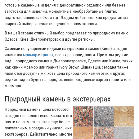
готовые каменные изделия с декоративной отделкой или без нее,
заготовки для изделий, монолитные необработанные плиты,
подготовленные слябы, и т.д. Людям действительно предлагается
широкий выбор и неплохие ценовые возможности.
В нашей стране отличный выбор предлагает по природному камню
Одесса, Киев, Днепропетровск и другие регионы.
Самыми популярными видами натурального камня (Киев) сегодня
являются
мрамор
и
гранит
, все их разновидности. При этом редкие
виды природного камня в Днепропетровске, Одессе или Киеве, таких
как синий мрамор или гранит Ivory Brown Шивакаши, сегодня также
являются доступными, хоть цена природного камня этих и других
редких видов будет на порядок выше «ходовых» сортов гранита или
мрамора.
Природный камень в экстерьерах
Природный камень, цена которого
сегодня позволяет использовать его
почти повсеместно, стал еще более
популярным в создании уникальных
экстерьеров. Действительно, многие