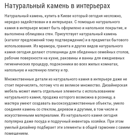
Натуральный камень в интерьерах
Натуральный камень, купить в Киеве который сегодня несложно,
нередко задействован и в интерьерах. С помощью натурального
камня в интерьере может быть оформлено и напольное покрытие, и
выполнена облицовка стен. Присутствует натуральный камень
(каталог предложений тому подтверждение) и в предметах бытового
использования. Из мрамора, гранита и других видов натурального
камня сегодня делают столешницы для обеденных семейных столов,
рабочие поверхности на кухне, раковины и ванны для ежедневных
гигиенических процедур, подоконники во всех жилых комнатах,
напольную и настенную плитку и пр.
Множественные детали из натурального камня в интерьере даже не
стоит перечислять, потому что их великое множество. Дизайнерская
мебель может иметь отдельные элементы с использованием
натурального камня, продажа которого возможна в розницу, а
мастера умеют создавать высокохудожественные объекты, умело
соединяя камень со стеклом, деревом и другими, в том числе и
искусственными материалами. Из натурального камня сегодня
популярна даже посуда и подручный инвентарь хозяйки. При этом
умелый дизайнер подбирает эти элементы в общей гармонии с самим
помещением.