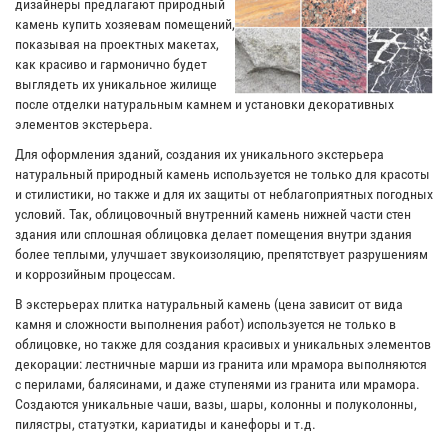
дизайнеры предлагают природный
камень купить хозяевам помещений,
показывая на проектных макетах,
как красиво и гармонично будет
выглядеть их уникальное жилище
после отделки натуральным камнем и установки декоративных
элементов экстерьера.
Для оформления зданий, создания их уникального экстерьера
натуральный природный камень используется не только для красоты
и стилистики, но также и для их защиты от неблагоприятных погодных
условий. Так, облицовочный внутренний камень нижней части стен
здания или сплошная облицовка делает помещения внутри здания
более теплыми, улучшает звукоизоляцию, препятствует разрушениям
и коррозийным процессам.
В экстерьерах плитка натуральный камень (цена зависит от вида
камня и сложности выполнения работ) используется не только в
облицовке, но также для создания красивых и уникальных элементов
декорации: лестничные марши из гранита или мрамора выполняются
с перилами, балясинами, и даже ступенями из гранита или мрамора.
Создаются уникальные чаши, вазы, шары, колонны и полуколонны,
пилястры, статуэтки, кариатиды и канефоры и т.д.