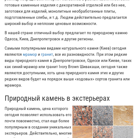
готовые каменные изделия с декоративной отделкой или без нее,
заготовки для изделий, монолитные необработанные плиты,
подготовленные слябы, и т.д. Людям действительно предлагается
широкий выбор и неплохие ценовые возможности.
В нашей стране отличный выбор предлагает по природному камню
Одесса, Киев, Днепропетровск и другие регионы.
Самыми популярными видами натурального камня (Киев) сегодня
являются
мрамор
и
гранит
, все их разновидности. При этом редкие
виды природного камня в Днепропетровске, Одессе или Киеве, таких
как синий мрамор или гранит Ivory Brown Шивакаши, сегодня также
являются доступными, хоть цена природного камня этих и других
редких видов будет на порядок выше «ходовых» сортов гранита или
мрамора.
Природный камень в экстерьерах
Природный камень, цена которого
сегодня позволяет использовать его
почти повсеместно, стал еще более
популярным в создании уникальных
экстерьеров. Действительно, многие