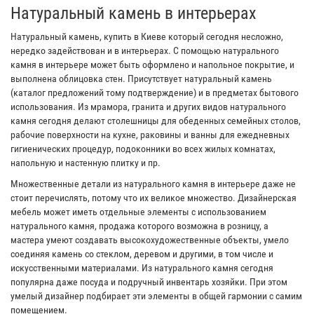
Натуральный камень в интерьерах
Натуральный камень, купить в Киеве который сегодня несложно,
нередко задействован и в интерьерах. С помощью натурального
камня в интерьере может быть оформлено и напольное покрытие, и
выполнена облицовка стен. Присутствует натуральный камень
(каталог предложений тому подтверждение) и в предметах бытового
использования. Из мрамора, гранита и других видов натурального
камня сегодня делают столешницы для обеденных семейных столов,
рабочие поверхности на кухне, раковины и ванны для ежедневных
гигиенических процедур, подоконники во всех жилых комнатах,
напольную и настенную плитку и пр.
Множественные детали из натурального камня в интерьере даже не
стоит перечислять, потому что их великое множество. Дизайнерская
мебель может иметь отдельные элементы с использованием
натурального камня, продажа которого возможна в розницу, а
мастера умеют создавать высокохудожественные объекты, умело
соединяя камень со стеклом, деревом и другими, в том числе и
искусственными материалами. Из натурального камня сегодня
популярна даже посуда и подручный инвентарь хозяйки. При этом
умелый дизайнер подбирает эти элементы в общей гармонии с самим
помещением.