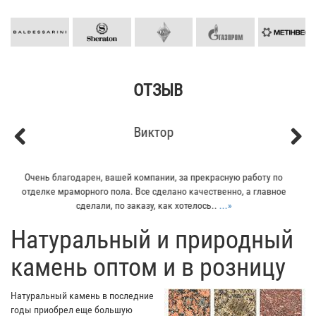
ОТЗЫВ
Кирилл
Previous
Next
Мой отец заказывал плитку из гранита для своего дома. Больше
всего понравилось - индивидуальный подход к клиенту. Отец
остался очень доволен...
...»
​Натуральный и природный
камень оптом и в розницу
Натуральный камень в последние
годы приобрел еще большую