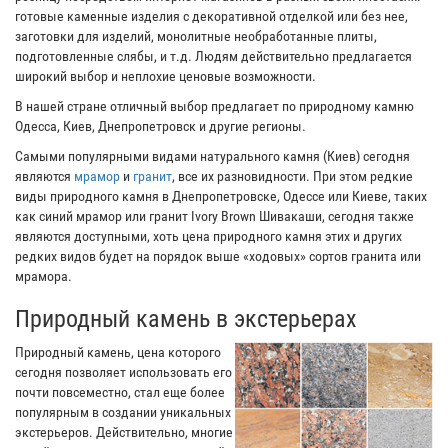
готовые каменные изделия с декоративной отделкой или без нее,
заготовки для изделий, монолитные необработанные плиты,
подготовленные слябы, и т.д. Людям действительно предлагается
широкий выбор и неплохие ценовые возможности.
В нашей стране отличный выбор предлагает по природному камню
Одесса, Киев, Днепропетровск и другие регионы.
Самыми популярными видами натурального камня (Киев) сегодня
являются
мрамор
и
гранит
, все их разновидности. При этом редкие
виды природного камня в Днепропетровске, Одессе или Киеве, таких
как синий мрамор или гранит Ivory Brown Шивакаши, сегодня также
являются доступными, хоть цена природного камня этих и других
редких видов будет на порядок выше «ходовых» сортов гранита или
мрамора.
Природный камень в экстерьерах
Природный камень, цена которого
сегодня позволяет использовать его
почти повсеместно, стал еще более
популярным в создании уникальных
экстерьеров. Действительно, многие