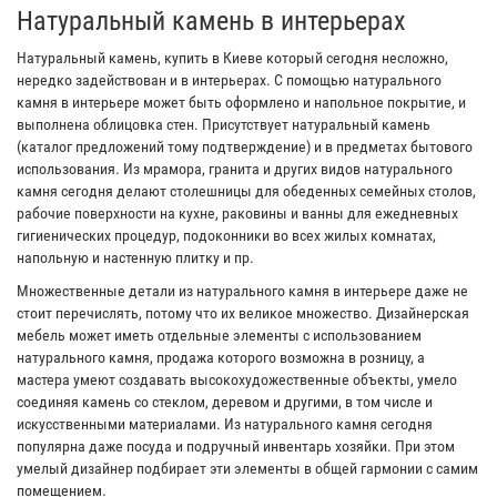
Натуральный камень в интерьерах
Натуральный камень, купить в Киеве который сегодня несложно,
нередко задействован и в интерьерах. С помощью натурального
камня в интерьере может быть оформлено и напольное покрытие, и
выполнена облицовка стен. Присутствует натуральный камень
(каталог предложений тому подтверждение) и в предметах бытового
использования. Из мрамора, гранита и других видов натурального
камня сегодня делают столешницы для обеденных семейных столов,
рабочие поверхности на кухне, раковины и ванны для ежедневных
гигиенических процедур, подоконники во всех жилых комнатах,
напольную и настенную плитку и пр.
Множественные детали из натурального камня в интерьере даже не
стоит перечислять, потому что их великое множество. Дизайнерская
мебель может иметь отдельные элементы с использованием
натурального камня, продажа которого возможна в розницу, а
мастера умеют создавать высокохудожественные объекты, умело
соединяя камень со стеклом, деревом и другими, в том числе и
искусственными материалами. Из натурального камня сегодня
популярна даже посуда и подручный инвентарь хозяйки. При этом
умелый дизайнер подбирает эти элементы в общей гармонии с самим
помещением.