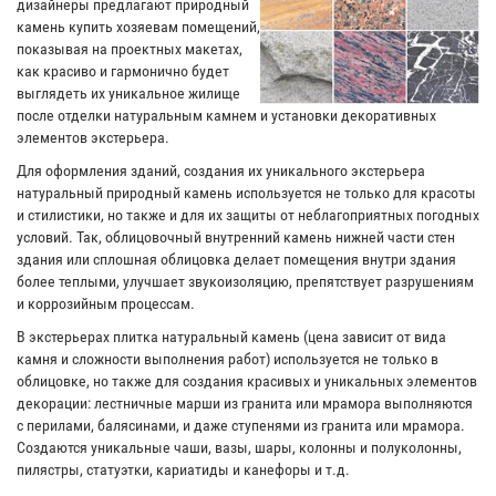
дизайнеры предлагают природный
камень купить хозяевам помещений,
показывая на проектных макетах,
как красиво и гармонично будет
выглядеть их уникальное жилище
после отделки натуральным камнем и установки декоративных
элементов экстерьера.
Для оформления зданий, создания их уникального экстерьера
натуральный природный камень используется не только для красоты
и стилистики, но также и для их защиты от неблагоприятных погодных
условий. Так, облицовочный внутренний камень нижней части стен
здания или сплошная облицовка делает помещения внутри здания
более теплыми, улучшает звукоизоляцию, препятствует разрушениям
и коррозийным процессам.
В экстерьерах плитка натуральный камень (цена зависит от вида
камня и сложности выполнения работ) используется не только в
облицовке, но также для создания красивых и уникальных элементов
декорации: лестничные марши из гранита или мрамора выполняются
с перилами, балясинами, и даже ступенями из гранита или мрамора.
Создаются уникальные чаши, вазы, шары, колонны и полуколонны,
пилястры, статуэтки, кариатиды и канефоры и т.д.