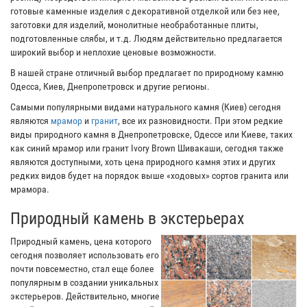
готовые каменные изделия с декоративной отделкой или без нее,
заготовки для изделий, монолитные необработанные плиты,
подготовленные слябы, и т.д. Людям действительно предлагается
широкий выбор и неплохие ценовые возможности.
В нашей стране отличный выбор предлагает по природному камню
Одесса, Киев, Днепропетровск и другие регионы.
Самыми популярными видами натурального камня (Киев) сегодня
являются
мрамор
и
гранит
, все их разновидности. При этом редкие
виды природного камня в Днепропетровске, Одессе или Киеве, таких
как синий мрамор или гранит Ivory Brown Шивакаши, сегодня также
являются доступными, хоть цена природного камня этих и других
редких видов будет на порядок выше «ходовых» сортов гранита или
мрамора.
Природный камень в экстерьерах
Природный камень, цена которого
сегодня позволяет использовать его
почти повсеместно, стал еще более
популярным в создании уникальных
экстерьеров. Действительно, многие