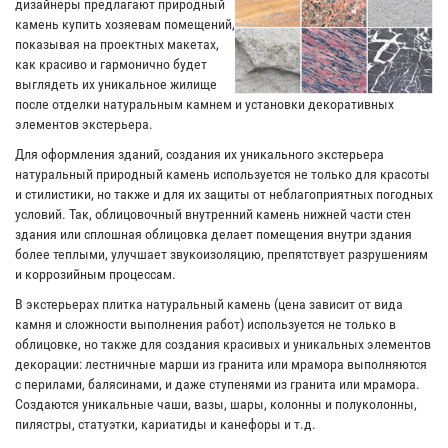
дизайнеры предлагают природный
камень купить хозяевам помещений,
показывая на проектных макетах,
как красиво и гармонично будет
выглядеть их уникальное жилище
после отделки натуральным камнем и установки декоративных
элементов экстерьера.
Для оформления зданий, создания их уникального экстерьера
натуральный природный камень используется не только для красоты
и стилистики, но также и для их защиты от неблагоприятных погодных
условий. Так, облицовочный внутренний камень нижней части стен
здания или сплошная облицовка делает помещения внутри здания
более теплыми, улучшает звукоизоляцию, препятствует разрушениям
и коррозийным процессам.
В экстерьерах плитка натуральный камень (цена зависит от вида
камня и сложности выполнения работ) используется не только в
облицовке, но также для создания красивых и уникальных элементов
декорации: лестничные марши из гранита или мрамора выполняются
с перилами, балясинами, и даже ступенями из гранита или мрамора.
Создаются уникальные чаши, вазы, шары, колонны и полуколонны,
пилястры, статуэтки, кариатиды и канефоры и т.д.