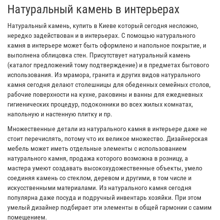
Натуральный камень в интерьерах
Натуральный камень, купить в Киеве который сегодня несложно,
нередко задействован и в интерьерах. С помощью натурального
камня в интерьере может быть оформлено и напольное покрытие, и
выполнена облицовка стен. Присутствует натуральный камень
(каталог предложений тому подтверждение) и в предметах бытового
использования. Из мрамора, гранита и других видов натурального
камня сегодня делают столешницы для обеденных семейных столов,
рабочие поверхности на кухне, раковины и ванны для ежедневных
гигиенических процедур, подоконники во всех жилых комнатах,
напольную и настенную плитку и пр.
Множественные детали из натурального камня в интерьере даже не
стоит перечислять, потому что их великое множество. Дизайнерская
мебель может иметь отдельные элементы с использованием
натурального камня, продажа которого возможна в розницу, а
мастера умеют создавать высокохудожественные объекты, умело
соединяя камень со стеклом, деревом и другими, в том числе и
искусственными материалами. Из натурального камня сегодня
популярна даже посуда и подручный инвентарь хозяйки. При этом
умелый дизайнер подбирает эти элементы в общей гармонии с самим
помещением.