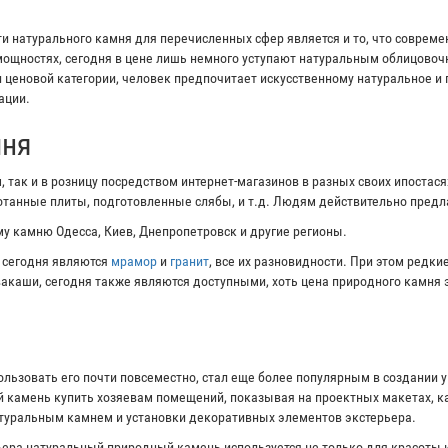
 натурального камня для перечисленных сфер является и то, что соврем
ощностях, сегодня в цене лишь немного уступают натуральным облицово
и ценовой категории, человек предпочитает искусственному натуральное и
ации.
мня
 так и в розницу посредством интернет-магазинов в разных своих ипостас
ботанные плиты, подготовленные слябы, и т.д. Людям действительно пред
у камню Одесса, Киев, Днепропетровск и другие регионы.
 сегодня являются
мрамор
и
гранит
, все их разновидности. При этом редк
ивакаши, сегодня также являются доступными, хоть цена природного камня 
ользовать его почти повсеместно, стал еще более популярным в создании 
 камень купить хозяевам помещений, показывая на проектных макетах, ка
атуральным камнем и установки декоративных элементов экстерьера.
ера натуральный природный камень используется не только для красоты и