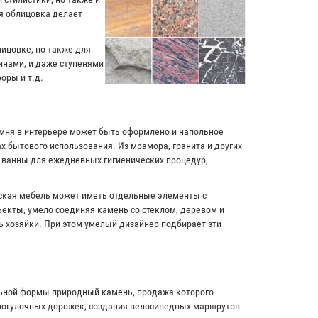
я облицовка делает
лицовке, но также для
инами, и даже ступенями
оры и т.д.
амня в интерьере может быть оформлено и напольное
х бытового использования. Из мрамора, гранита и других
и ванны для ежедневных гигиенических процедур,
рская мебель может иметь отдельные элементы с
екты, умело соединяя камень со стеклом, деревом и
ь хозяйки. При этом умелый дизайнер подбирает эти
льной формы природный камень, продажа которого
прогулочных дорожек, создания велосипедных маршрутов