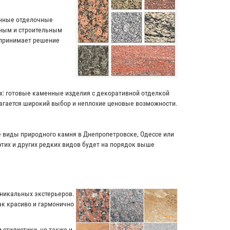
енные отделочные
чным и строительным
 принимает решение
ях: готовые каменные изделия с декоративной отделкой
лагается широкий выбор и неплохие ценовые возможности.
ие виды природного камня в Днепропетровске, Одессе или
этих и других редких видов будет на порядок выше
уникальных экстерьеров.
к красиво и гармонично
 стилистики, но также и