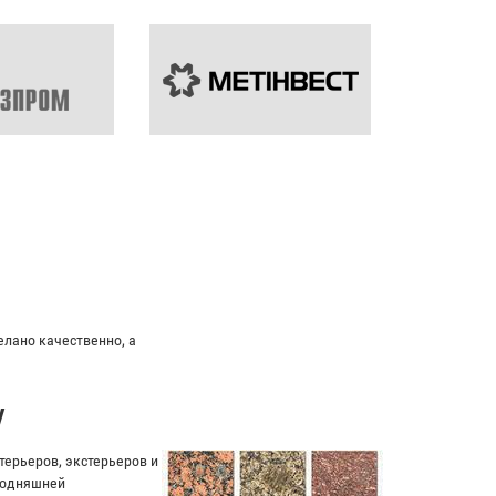
елано качественно, а
у
ерьеров, экстерьеров и
егодняшней