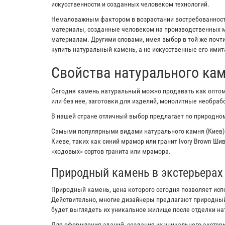
искусственности и созданных человеком технологий.
Немаловажным фактором в возрастании востребованности
материалы, созданные человеком на производственных м
материалам. Другими словами, имея выбор в той же почт
купить натуральный камень, а не искусственные его имит
Свойства натурального ка
Сегодня камень натуральный можно продавать как оптом,
или без нее, заготовки для изделий, монолитные необра
В нашей стране отличный выбор предлагает по природном
Самыми популярными видами натурального камня (Киев)
Киеве, таких как синий мрамор или гранит Ivory Brown Ш
«ходовых» сортов гранита или мрамора.
Природный камень в экстерьерах
Природный камень, цена которого сегодня позволяет исп
Действительно, многие дизайнеры предлагают природный
будет выглядеть их уникальное жилище после отделки н
Для оформления зданий, создания их уникального экстерь