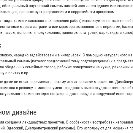
к, облицовочный внутренний камень нижней части стен здания или сплошна
оизоляцию, препятствует разрушениям и коррозийным процессам.
от вида камня и сложности выполнения работ) используется не только в об
естничные марши из гранита или мрамора выполняются с перилами, баляс
ы, шары, колонны и полуколонны, пилястры, статуэтки, кариатиды и канеф
х
сложно, нередко задействован и в интерьерах. С помощью натурального к
туральный камень (каталог предложений тому подтверждение) и в предмета
я обеденных семейных столов, рабочие поверхности на кухне, раковины 
ную плитку и пр.
е даже не стоит перечислять, потому что их великое множество. Дизайне
озможна в розницу, а мастера умеют создавать высокохудожественные объ
 натурального камня сегодня популярна даже посуда и подручный инвентар
ном дизайне
ля создания ландшафтных проектов. В особенности востребован неправи
кий, Одесский, Днепропетровский регионы). Его используют для мощения 