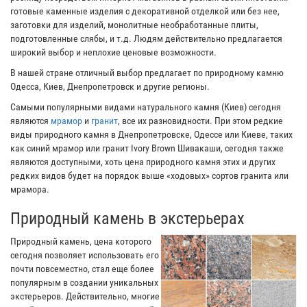
готовые каменные изделия с декоративной отделкой или без нее,
заготовки для изделий, монолитные необработанные плиты,
подготовленные слябы, и т.д. Людям действительно предлагается
широкий выбор и неплохие ценовые возможности.
В нашей стране отличный выбор предлагает по природному камню
Одесса, Киев, Днепропетровск и другие регионы.
Самыми популярными видами натурального камня (Киев) сегодня
являются
мрамор
и
гранит
, все их разновидности. При этом редкие
виды природного камня в Днепропетровске, Одессе или Киеве, таких
как синий мрамор или гранит Ivory Brown Шивакаши, сегодня также
являются доступными, хоть цена природного камня этих и других
редких видов будет на порядок выше «ходовых» сортов гранита или
мрамора.
Природный камень в экстерьерах
Природный камень, цена которого
сегодня позволяет использовать его
почти повсеместно, стал еще более
популярным в создании уникальных
экстерьеров. Действительно, многие