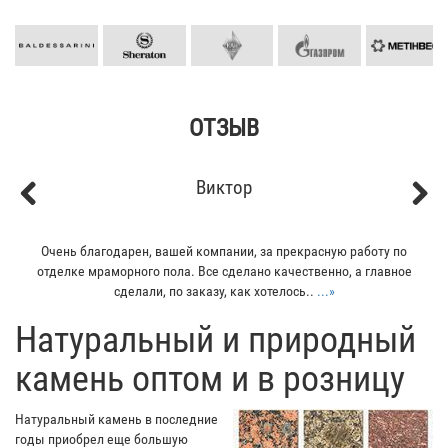
ОТЗЫВ
Виктор
Previous
Next
, вашей компании, за прекрасную работу по
Мой отец заказывал пли
о пола. Все сделано качественно, а главное
всего понравилось - 
ли, по заказу, как хотелось..
...»
остал
​Натуральный и природный
камень оптом и в розницу
Натуральный камень в последние
годы приобрел еще большую