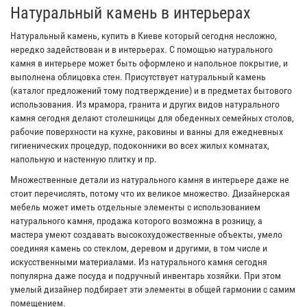
Натуральный камень в интерьерах
Натуральный камень, купить в Киеве который сегодня несложно,
нередко задействован и в интерьерах. С помощью натурального
камня в интерьере может быть оформлено и напольное покрытие, и
выполнена облицовка стен. Присутствует натуральный камень
(каталог предложений тому подтверждение) и в предметах бытового
использования. Из мрамора, гранита и других видов натурального
камня сегодня делают столешницы для обеденных семейных столов,
рабочие поверхности на кухне, раковины и ванны для ежедневных
гигиенических процедур, подоконники во всех жилых комнатах,
напольную и настенную плитку и пр.
Множественные детали из натурального камня в интерьере даже не
стоит перечислять, потому что их великое множество. Дизайнерская
мебель может иметь отдельные элементы с использованием
натурального камня, продажа которого возможна в розницу, а
мастера умеют создавать высокохудожественные объекты, умело
соединяя камень со стеклом, деревом и другими, в том числе и
искусственными материалами. Из натурального камня сегодня
популярна даже посуда и подручный инвентарь хозяйки. При этом
умелый дизайнер подбирает эти элементы в общей гармонии с самим
помещением.