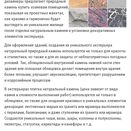
дизайнеры предлагают природный
камень купить хозяевам помещений,
показывая на проектных макетах,
как красиво и гармонично будет
выглядеть их уникальное жилище
после отделки натуральным камнем и установки декоративных
элементов экстерьера.
Для оформления зданий, создания их уникального экстерьера
натуральный природный камень используется не только для красоты
и стилистики, но также и для их защиты от неблагоприятных погодных
условий. Так, облицовочный внутренний камень нижней части стен
здания или сплошная облицовка делает помещения внутри здания
более теплыми, улучшает звукоизоляцию, препятствует разрушениям
и коррозийным процессам.
В экстерьерах плитка натуральный камень (цена зависит от вида
камня и сложности выполнения работ) используется не только в
облицовке, но также для создания красивых и уникальных элементов
декорации: лестничные марши из гранита или мрамора выполняются
с перилами, балясинами, и даже ступенями из гранита или мрамора.
Создаются уникальные чаши, вазы, шары, колонны и полуколонны,
пилястры, статуэтки, кариатиды и канефоры и т.д.