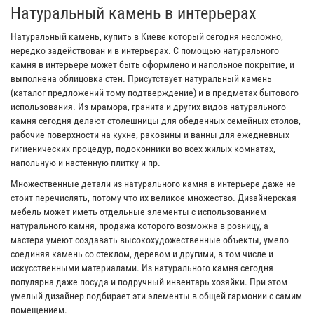
Натуральный камень в интерьерах
Натуральный камень, купить в Киеве который сегодня несложно,
нередко задействован и в интерьерах. С помощью натурального
камня в интерьере может быть оформлено и напольное покрытие, и
выполнена облицовка стен. Присутствует натуральный камень
(каталог предложений тому подтверждение) и в предметах бытового
использования. Из мрамора, гранита и других видов натурального
камня сегодня делают столешницы для обеденных семейных столов,
рабочие поверхности на кухне, раковины и ванны для ежедневных
гигиенических процедур, подоконники во всех жилых комнатах,
напольную и настенную плитку и пр.
Множественные детали из натурального камня в интерьере даже не
стоит перечислять, потому что их великое множество. Дизайнерская
мебель может иметь отдельные элементы с использованием
натурального камня, продажа которого возможна в розницу, а
мастера умеют создавать высокохудожественные объекты, умело
соединяя камень со стеклом, деревом и другими, в том числе и
искусственными материалами. Из натурального камня сегодня
популярна даже посуда и подручный инвентарь хозяйки. При этом
умелый дизайнер подбирает эти элементы в общей гармонии с самим
помещением.