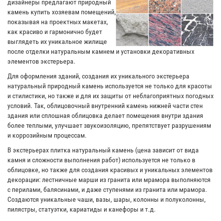
дизайнеры предлагают природный
камень купить хозяевам помещений,
показывая на проектных макетах,
как красиво и гармонично будет
выглядеть их уникальное жилище
после отделки натуральным камнем и установки декоративных
элементов экстерьера.
Для оформления зданий, создания их уникального экстерьера
натуральный природный камень используется не только для красоты
и стилистики, но также и для их защиты от неблагоприятных погодных
условий. Так, облицовочный внутренний камень нижней части стен
здания или сплошная облицовка делает помещения внутри здания
более теплыми, улучшает звукоизоляцию, препятствует разрушениям
и коррозийным процессам.
В экстерьерах плитка натуральный камень (цена зависит от вида
камня и сложности выполнения работ) используется не только в
облицовке, но также для создания красивых и уникальных элементов
декорации: лестничные марши из гранита или мрамора выполняются
с перилами, балясинами, и даже ступенями из гранита или мрамора.
Создаются уникальные чаши, вазы, шары, колонны и полуколонны,
пилястры, статуэтки, кариатиды и канефоры и т.д.