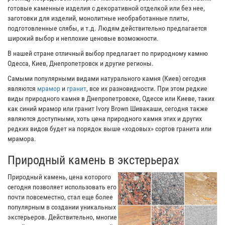
готовые каменные изделия с декоративной отделкой или без нее,
заготовки для изделий, монолитные необработанные плиты,
подготовленные слябы, и т.д. Людям действительно предлагается
широкий выбор и неплохие ценовые возможности.
В нашей стране отличный выбор предлагает по природному камню
Одесса, Киев, Днепропетровск и другие регионы.
Самыми популярными видами натурального камня (Киев) сегодня
являются
мрамор
и
гранит
, все их разновидности. При этом редкие
виды природного камня в Днепропетровске, Одессе или Киеве, таких
как синий мрамор или гранит Ivory Brown Шивакаши, сегодня также
являются доступными, хоть цена природного камня этих и других
редких видов будет на порядок выше «ходовых» сортов гранита или
мрамора.
Природный камень в экстерьерах
Природный камень, цена которого
сегодня позволяет использовать его
почти повсеместно, стал еще более
популярным в создании уникальных
экстерьеров. Действительно, многие