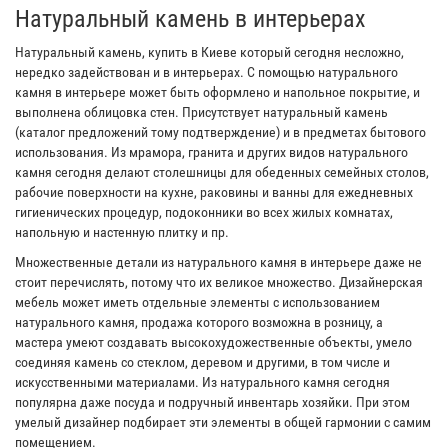
Натуральный камень в интерьерах
Натуральный камень, купить в Киеве который сегодня несложно,
нередко задействован и в интерьерах. С помощью натурального
камня в интерьере может быть оформлено и напольное покрытие, и
выполнена облицовка стен. Присутствует натуральный камень
(каталог предложений тому подтверждение) и в предметах бытового
использования. Из мрамора, гранита и других видов натурального
камня сегодня делают столешницы для обеденных семейных столов,
рабочие поверхности на кухне, раковины и ванны для ежедневных
гигиенических процедур, подоконники во всех жилых комнатах,
напольную и настенную плитку и пр.
Множественные детали из натурального камня в интерьере даже не
стоит перечислять, потому что их великое множество. Дизайнерская
мебель может иметь отдельные элементы с использованием
натурального камня, продажа которого возможна в розницу, а
мастера умеют создавать высокохудожественные объекты, умело
соединяя камень со стеклом, деревом и другими, в том числе и
искусственными материалами. Из натурального камня сегодня
популярна даже посуда и подручный инвентарь хозяйки. При этом
умелый дизайнер подбирает эти элементы в общей гармонии с самим
помещением.