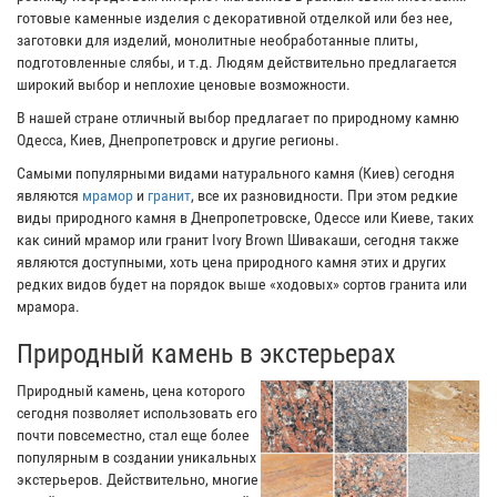
готовые каменные изделия с декоративной отделкой или без нее,
заготовки для изделий, монолитные необработанные плиты,
подготовленные слябы, и т.д. Людям действительно предлагается
широкий выбор и неплохие ценовые возможности.
В нашей стране отличный выбор предлагает по природному камню
Одесса, Киев, Днепропетровск и другие регионы.
Самыми популярными видами натурального камня (Киев) сегодня
являются
мрамор
и
гранит
, все их разновидности. При этом редкие
виды природного камня в Днепропетровске, Одессе или Киеве, таких
как синий мрамор или гранит Ivory Brown Шивакаши, сегодня также
являются доступными, хоть цена природного камня этих и других
редких видов будет на порядок выше «ходовых» сортов гранита или
мрамора.
Природный камень в экстерьерах
Природный камень, цена которого
сегодня позволяет использовать его
почти повсеместно, стал еще более
популярным в создании уникальных
экстерьеров. Действительно, многие