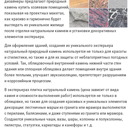
дизайнеры предлагают природный
камень купить хозяевам помещений,
показывая на проектных макетах,
как красиво и гармонично будет
выглядеть их уникальное жилище
после отделки натуральным камнем и установки декоративных
элементов экстерьера.
Для оформления зданий, создания их уникального экстерьера
натуральный природный камень используется не только для красоты
и стилистики, но также и для их защиты от неблагоприятных погодных
условий. Так, облицовочный внутренний камень нижней части стен
здания или сплошная облицовка делает помещения внутри здания
более теплыми, улучшает звукоизоляцию, препятствует разрушениям
и коррозийным процессам.
В экстерьерах плитка натуральный камень (цена зависит от вида
камня и сложности выполнения работ) используется не только в
облицовке, но также для создания красивых и уникальных элементов
декорации: лестничные марши из гранита или мрамора выполняются
с перилами, балясинами, и даже ступенями из гранита или мрамора.
Создаются уникальные чаши, вазы, шары, колонны и полуколонны,
пилястры, статуэтки, кариатиды и канефоры и т.д.