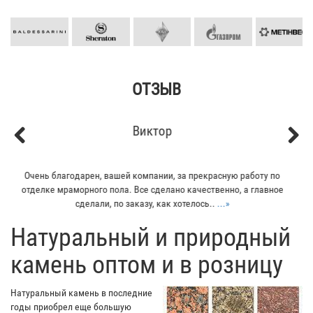
ОТЗЫВ
Кирилл
Previous
Next
Мой отец заказывал плитку из гранита для своего дома. Больше
всего понравилось - индивидуальный подход к клиенту. Отец
остался очень доволен...
...»
​Натуральный и природный
камень оптом и в розницу
Натуральный камень в последние
годы приобрел еще большую