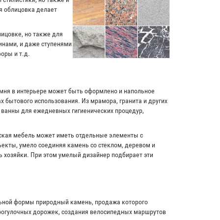
я облицовка делает
лицовке, но также для
инами, и даже ступенями
оры и т.д.
амня в интерьере может быть оформлено и напольное
х бытового использования. Из мрамора, гранита и других
и ванны для ежедневных гигиенических процедур,
рская мебель может иметь отдельные элементы с
екты, умело соединяя камень со стеклом, деревом и
ь хозяйки. При этом умелый дизайнер подбирает эти
льной формы природный камень, продажа которого
прогулочных дорожек, создания велосипедных маршрутов