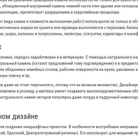
к, облицовочный внутренний камень нижней части стен здания или сплошна
оизоляцию, препятствует разрушениям и коррозийным процессам.
от вида камня и сложности выполнения работ) используется не только в об
естничные марши из гранита или мрамора выполняются с перилами, баляс
ы, шары, колонны и полуколонны, пилястры, статуэтки, кариатиды и канеф
х
сложно, нередко задействован и в интерьерах. С помощью натурального к
туральный камень (каталог предложений тому подтверждение) и в предмета
я обеденных семейных столов, рабочие поверхности на кухне, раковины 
ную плитку и пр.
е даже не стоит перечислять, потому что их великое множество. Дизайне
озможна в розницу, а мастера умеют создавать высокохудожественные объ
 натурального камня сегодня популярна даже посуда и подручный инвентар
ном дизайне
ля создания ландшафтных проектов. В особенности востребован неправи
кий, Одесский, Днепропетровский регионы). Его используют для мощения 