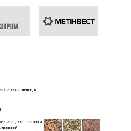
елано качественно, а
у
ерьеров, экстерьеров и
егодняшней