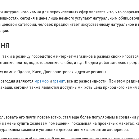
 натурального камня для перечисленных сфер является и то, что соврем
ощностях, сегодня в цене лишь немного уступают натуральным облицово
и ценовой категории, человек предпочитает искусственному натуральное и
ации.
мня
 так и в розницу посредством интернет-магазинов в разных своих ипостас
ботанные плиты, подготовленные слябы, и т.д. Людям действительно пред
у камню Одесса, Киев, Днепропетровск и другие регионы.
 сегодня являются
мрамор
и
гранит
, все их разновидности. При этом редк
ивакаши, сегодня также являются доступными, хоть цена природного камня 
ользовать его почти повсеместно, стал еще более популярным в создании 
 камень купить хозяевам помещений, показывая на проектных макетах, ка
атуральным камнем и установки декоративных элементов экстерьера.
ера натуральный природный камень используется не только для красоты и