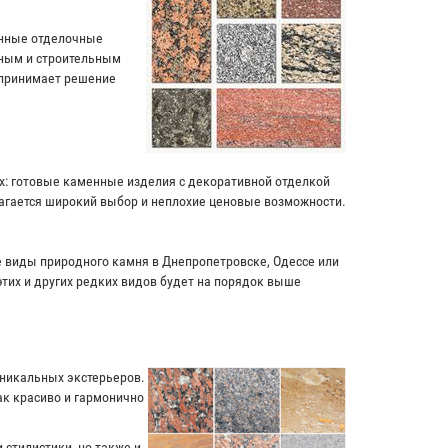
енные отделочные
чным и строительным
 принимает решение
ях: готовые каменные изделия с декоративной отделкой
лагается широкий выбор и неплохие ценовые возможности.
ие виды природного камня в Днепропетровске, Одессе или
этих и других редких видов будет на порядок выше
уникальных экстерьеров.
к красиво и гармонично
 стилистики, но также и