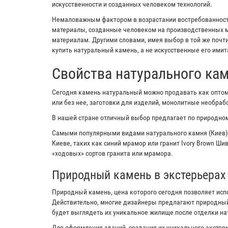
искусственности и созданных человеком технологий.
Немаловажным фактором в возрастании востребованности
материалы, созданные человеком на производственных м
материалам. Другими словами, имея выбор в той же почт
купить натуральный камень, а не искусственные его имит
Свойства натурального ка
Сегодня камень натуральный можно продавать как оптом,
или без нее, заготовки для изделий, монолитные необра
В нашей стране отличный выбор предлагает по природном
Самыми популярными видами натурального камня (Киев)
Киеве, таких как синий мрамор или гранит Ivory Brown Ш
«ходовых» сортов гранита или мрамора.
Природный камень в экстерьерах
Природный камень, цена которого сегодня позволяет исп
Действительно, многие дизайнеры предлагают природный
будет выглядеть их уникальное жилище после отделки н
Для оформления зданий, создания их уникального экстерь