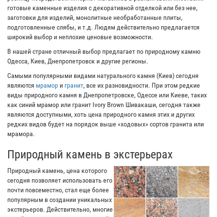
готовые каменные изделия с декоративной отделкой или без нее,
заготовки для изделий, монолитные необработанные плиты,
подготовленные слябы, и т.д. Людям действительно предлагается
широкий выбор и неплохие ценовые возможности.
В нашей стране отличный выбор предлагает по природному камню
Одесса, Киев, Днепропетровск и другие регионы.
Самыми популярными видами натурального камня (Киев) сегодня
являются
мрамор
и
гранит
, все их разновидности. При этом редкие
виды природного камня в Днепропетровске, Одессе или Киеве, таких
как синий мрамор или гранит Ivory Brown Шивакаши, сегодня также
являются доступными, хоть цена природного камня этих и других
редких видов будет на порядок выше «ходовых» сортов гранита или
мрамора.
Природный камень в экстерьерах
Природный камень, цена которого
сегодня позволяет использовать его
почти повсеместно, стал еще более
популярным в создании уникальных
экстерьеров. Действительно, многие