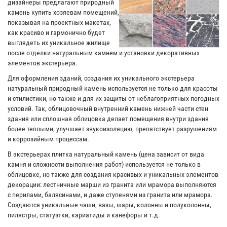
дизайнеры предлагают природный
камень купить хозяевам помещений,
показывая на проектных макетах,
как красиво и гармонично будет
выглядеть их уникальное жилище
после отделки натуральным камнем и установки декоративных
элементов экстерьера.
Для оформления зданий, создания их уникального экстерьера
натуральный природный камень используется не только для красоты
и стилистики, но также и для их защиты от неблагоприятных погодных
условий. Так, облицовочный внутренний камень нижней части стен
здания или сплошная облицовка делает помещения внутри здания
более теплыми, улучшает звукоизоляцию, препятствует разрушениям
и коррозийным процессам.
В экстерьерах плитка натуральный камень (цена зависит от вида
камня и сложности выполнения работ) используется не только в
облицовке, но также для создания красивых и уникальных элементов
декорации: лестничные марши из гранита или мрамора выполняются
с перилами, балясинами, и даже ступенями из гранита или мрамора.
Создаются уникальные чаши, вазы, шары, колонны и полуколонны,
пилястры, статуэтки, кариатиды и канефоры и т.д.