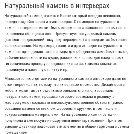
Натуральный камень в интерьерах
Натуральный камень, купить в Киеве который сегодня несложно,
нередко задействован и в интерьерах. С помощью натурального
камня в интерьере может быть оформлено и напольное покрытие, и
выполнена облицовка стен. Присутствует натуральный камень
(каталог предложений тому подтверждение) и в предметах бытового
использования. Из мрамора, гранита и других видов натурального
камня сегодня делают столешницы для обеденных семейных столов,
рабочие поверхности на кухне, раковины и ванны для ежедневных
гигиенических процедур, подоконники во всех жилых комнатах,
напольную и настенную плитку и пр.
Множественные детали из натурального камня в интерьере даже не
стоит перечислять, потому что их великое множество. Дизайнерская
мебель может иметь отдельные элементы с использованием
натурального камня, продажа которого возможна в розницу, а
мастера умеют создавать высокохудожественные объекты, умело
соединяя камень со стеклом, деревом и другими, в том числе и
искусственными материалами. Из натурального камня сегодня
популярна даже посуда и подручный инвентарь хозяйки. При этом
умелый дизайнер подбирает эти элементы в общей гармонии с самим
помещением.