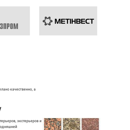
елано качественно, а
у
ерьеров, экстерьеров и
егодняшней