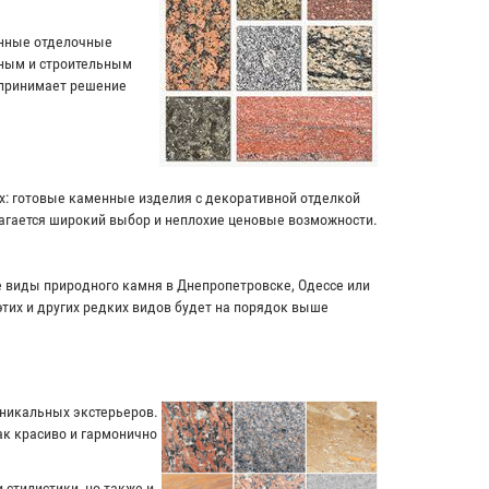
енные отделочные
чным и строительным
 принимает решение
ях: готовые каменные изделия с декоративной отделкой
лагается широкий выбор и неплохие ценовые возможности.
ие виды природного камня в Днепропетровске, Одессе или
этих и других редких видов будет на порядок выше
уникальных экстерьеров.
к красиво и гармонично
 стилистики, но также и