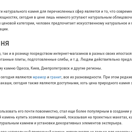
 натурального камня для перечисленных сфер является и то, что соврем
ощностях, сегодня в цене лишь немного уступают натуральным облицово
и ценовой категории, человек предпочитает искусственному натуральное и
ации.
мня
 так и в розницу посредством интернет-магазинов в разных своих ипостас
ботанные плиты, подготовленные слябы, и т.д. Людям действительно пред
у камню Одесса, Киев, Днепропетровск и другие регионы.
 сегодня являются
мрамор
и
гранит
, все их разновидности. При этом редк
ивакаши, сегодня также являются доступными, хоть цена природного камня 
ользовать его почти повсеместно, стал еще более популярным в создании 
 камень купить хозяевам помещений, показывая на проектных макетах, ка
атуральным камнем и установки декоративных элементов экстерьера.
ера натуральный природный камень используется не только для красоты и