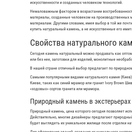
искусственности и созданных человеком технологий.
Немаловажным фактором в возрастании востребованности
материалы, созданные человеком на производственных м
материалам. Другими словами, имея выбор в той же почт
купить натуральный камень, а не искусственные его имит
Свойства натурального ка
Сегодня камень натуральный можно продавать как оптом,
или без нее, заготовки для изделий, монолитные необра
В нашей стране отличный выбор предлагает по природном
Самыми популярными видами натурального камня (Киев)
Киеве, таких как синий мрамор или гранит Ivory Brown Ш
«ходовых» сортов гранита или мрамора.
Природный камень в экстерьерах
Природный камень, цена которого сегодня позволяет исп
Действительно, многие дизайнеры предлагают природный
будет выглядеть их уникальное жилище после отделки н
Для оформления зданий, создания их уникального экстерь