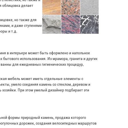
я облицовка делает
лицовке, но также для
инами, и даже ступенями
оры и т.д.
амня в интерьере может быть оформлено и напольное
х бытового использования. Из мрамора, гранита и других
и ванны для ежедневных гигиенических процедур,
рская мебель может иметь отдельные элементы с
екты, умело соединяя камень со стеклом, деревом и
ь хозяйки. При этом умелый дизайнер подбирает эти
льной формы природный камень, продажа которого
прогулочных дорожек, создания велосипедных маршрутов