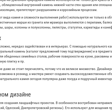
к, облицовочный внутренний камень нижней части стен здания или сплошна
оизоляцию, препятствует разрушениям и коррозийным процессам.
от вида камня и сложности выполнения работ) используется не только в об
естничные марши из гранита или мрамора выполняются с перилами, баляс
ы, шары, колонны и полуколонны, пилястры, статуэтки, кариатиды и канеф
х
сложно, нередко задействован и в интерьерах. С помощью натурального к
туральный камень (каталог предложений тому подтверждение) и в предмета
я обеденных семейных столов, рабочие поверхности на кухне, раковины 
ную плитку и пр.
е даже не стоит перечислять, потому что их великое множество. Дизайне
озможна в розницу, а мастера умеют создавать высокохудожественные объ
 натурального камня сегодня популярна даже посуда и подручный инвентар
ном дизайне
ля создания ландшафтных проектов. В особенности востребован неправи
кий, Одесский, Днепропетровский регионы). Его используют для мощения 