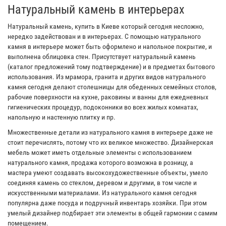
Натуральный камень в интерьерах
Натуральный камень, купить в Киеве который сегодня несложно,
нередко задействован и в интерьерах. С помощью натурального
камня в интерьере может быть оформлено и напольное покрытие, и
выполнена облицовка стен. Присутствует натуральный камень
(каталог предложений тому подтверждение) и в предметах бытового
использования. Из мрамора, гранита и других видов натурального
камня сегодня делают столешницы для обеденных семейных столов,
рабочие поверхности на кухне, раковины и ванны для ежедневных
гигиенических процедур, подоконники во всех жилых комнатах,
напольную и настенную плитку и пр.
Множественные детали из натурального камня в интерьере даже не
стоит перечислять, потому что их великое множество. Дизайнерская
мебель может иметь отдельные элементы с использованием
натурального камня, продажа которого возможна в розницу, а
мастера умеют создавать высокохудожественные объекты, умело
соединяя камень со стеклом, деревом и другими, в том числе и
искусственными материалами. Из натурального камня сегодня
популярна даже посуда и подручный инвентарь хозяйки. При этом
умелый дизайнер подбирает эти элементы в общей гармонии с самим
помещением.