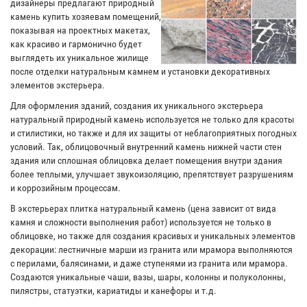
дизайнеры предлагают природный
камень купить хозяевам помещений,
показывая на проектных макетах,
как красиво и гармонично будет
выглядеть их уникальное жилище
после отделки натуральным камнем и установки декоративных
элементов экстерьера.
Для оформления зданий, создания их уникального экстерьера
натуральный природный камень используется не только для красоты
и стилистики, но также и для их защиты от неблагоприятных погодных
условий. Так, облицовочный внутренний камень нижней части стен
здания или сплошная облицовка делает помещения внутри здания
более теплыми, улучшает звукоизоляцию, препятствует разрушениям
и коррозийным процессам.
В экстерьерах плитка натуральный камень (цена зависит от вида
камня и сложности выполнения работ) используется не только в
облицовке, но также для создания красивых и уникальных элементов
декорации: лестничные марши из гранита или мрамора выполняются
с перилами, балясинами, и даже ступенями из гранита или мрамора.
Создаются уникальные чаши, вазы, шары, колонны и полуколонны,
пилястры, статуэтки, кариатиды и канефоры и т.д.