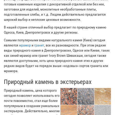
готовые каменные изделия с декоративной отделкой или без нее,
заготовки для изделий, монолитные необработанные плиты,
подготовленные слябы, и т.д. Людям действительно предлагается
широкий выбор и неплохие ценовые возможности.
В нашей стране отличный выбор предлагает по природному камню
Одесса, Киев, Днепропетровск и другие регионы.
Самыми популярными видами натурального камня (Киев) сегодня
являются
мрамор
и
гранит
, все их разновидности. При этом редкие
виды природного камня в Днепропетровске, Одессе или Киеве, таких
как синий мрамор или гранит Ivory Brown Шивакаши, сегодня также
являются доступными, хоть цена природного камня этих и других
редких видов будет на порядок выше «ходовых» сортов гранита или
мрамора.
Природный камень в экстерьерах
Природный камень, цена которого
сегодня позволяет использовать его
почти повсеместно, стал еще более
популярным в создании уникальных
экстерьеров. Действительно, многие