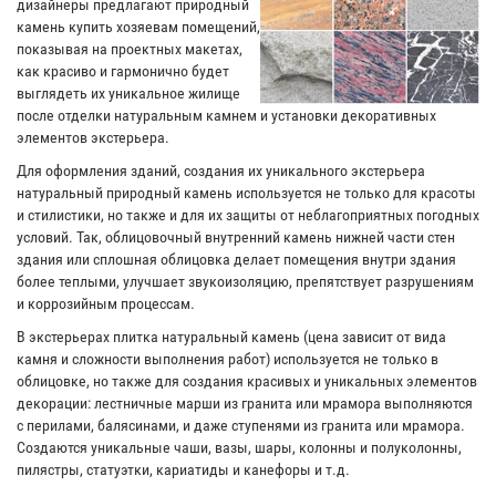
дизайнеры предлагают природный
камень купить хозяевам помещений,
показывая на проектных макетах,
как красиво и гармонично будет
выглядеть их уникальное жилище
после отделки натуральным камнем и установки декоративных
элементов экстерьера.
Для оформления зданий, создания их уникального экстерьера
натуральный природный камень используется не только для красоты
и стилистики, но также и для их защиты от неблагоприятных погодных
условий. Так, облицовочный внутренний камень нижней части стен
здания или сплошная облицовка делает помещения внутри здания
более теплыми, улучшает звукоизоляцию, препятствует разрушениям
и коррозийным процессам.
В экстерьерах плитка натуральный камень (цена зависит от вида
камня и сложности выполнения работ) используется не только в
облицовке, но также для создания красивых и уникальных элементов
декорации: лестничные марши из гранита или мрамора выполняются
с перилами, балясинами, и даже ступенями из гранита или мрамора.
Создаются уникальные чаши, вазы, шары, колонны и полуколонны,
пилястры, статуэтки, кариатиды и канефоры и т.д.