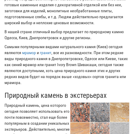
готовые каменные изделия с декоративной отделкой или без нее,
заготовки для изделий, монолитные необработанные плиты,
подготовленные слябы, и т.д. Людям действительно предлагается
широкий выбор и неплохие ценовые возможности.
В нашей стране отличный выбор предлагает по природному камню
Одесса, Киев, Днепропетровск и другие регионы.
Самыми популярными видами натурального камня (Киев) сегодня
являются
мрамор
и
гранит
, все их разновидности. При этом редкие
виды природного камня в Днепропетровске, Одессе или Киеве, таких
как синий мрамор или гранит Ivory Brown Шивакаши, сегодня также
являются доступными, хоть цена природного камня этих и других
редких видов будет на порядок выше «ходовых» сортов гранита или
мрамора.
Природный камень в экстерьерах
Природный камень, цена которого
сегодня позволяет использовать его
почти повсеместно, стал еще более
популярным в создании уникальных
экстерьеров. Действительно, многие