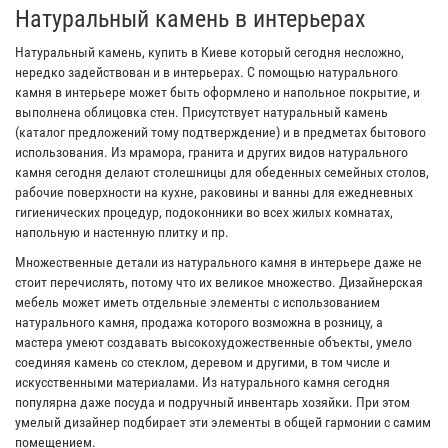
Натуральный камень в интерьерах
Натуральный камень, купить в Киеве который сегодня несложно,
нередко задействован и в интерьерах. С помощью натурального
камня в интерьере может быть оформлено и напольное покрытие, и
выполнена облицовка стен. Присутствует натуральный камень
(каталог предложений тому подтверждение) и в предметах бытового
использования. Из мрамора, гранита и других видов натурального
камня сегодня делают столешницы для обеденных семейных столов,
рабочие поверхности на кухне, раковины и ванны для ежедневных
гигиенических процедур, подоконники во всех жилых комнатах,
напольную и настенную плитку и пр.
Множественные детали из натурального камня в интерьере даже не
стоит перечислять, потому что их великое множество. Дизайнерская
мебель может иметь отдельные элементы с использованием
натурального камня, продажа которого возможна в розницу, а
мастера умеют создавать высокохудожественные объекты, умело
соединяя камень со стеклом, деревом и другими, в том числе и
искусственными материалами. Из натурального камня сегодня
популярна даже посуда и подручный инвентарь хозяйки. При этом
умелый дизайнер подбирает эти элементы в общей гармонии с самим
помещением.