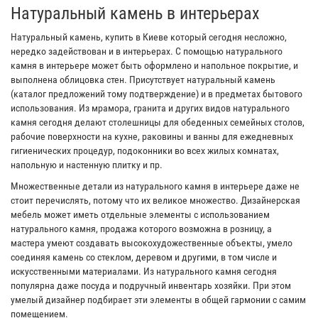
Натуральный камень в интерьерах
Натуральный камень, купить в Киеве который сегодня несложно,
нередко задействован и в интерьерах. С помощью натурального
камня в интерьере может быть оформлено и напольное покрытие, и
выполнена облицовка стен. Присутствует натуральный камень
(каталог предложений тому подтверждение) и в предметах бытового
использования. Из мрамора, гранита и других видов натурального
камня сегодня делают столешницы для обеденных семейных столов,
рабочие поверхности на кухне, раковины и ванны для ежедневных
гигиенических процедур, подоконники во всех жилых комнатах,
напольную и настенную плитку и пр.
Множественные детали из натурального камня в интерьере даже не
стоит перечислять, потому что их великое множество. Дизайнерская
мебель может иметь отдельные элементы с использованием
натурального камня, продажа которого возможна в розницу, а
мастера умеют создавать высокохудожественные объекты, умело
соединяя камень со стеклом, деревом и другими, в том числе и
искусственными материалами. Из натурального камня сегодня
популярна даже посуда и подручный инвентарь хозяйки. При этом
умелый дизайнер подбирает эти элементы в общей гармонии с самим
помещением.