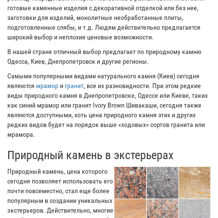
готовые каменные изделия с декоративной отделкой или без нее,
заготовки для изделий, монолитные необработанные плиты,
подготовленные слябы, и т.д. Людям действительно предлагается
широкий выбор и неплохие ценовые возможности.
В нашей стране отличный выбор предлагает по природному камню
Одесса, Киев, Днепропетровск и другие регионы.
Самыми популярными видами натурального камня (Киев) сегодня
являются
мрамор
и
гранит
, все их разновидности. При этом редкие
виды природного камня в Днепропетровске, Одессе или Киеве, таких
как синий мрамор или гранит Ivory Brown Шивакаши, сегодня также
являются доступными, хоть цена природного камня этих и других
редких видов будет на порядок выше «ходовых» сортов гранита или
мрамора.
Природный камень в экстерьерах
Природный камень, цена которого
сегодня позволяет использовать его
почти повсеместно, стал еще более
популярным в создании уникальных
экстерьеров. Действительно, многие