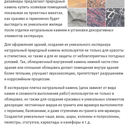
дизайнеры предлагают природный
камень купить хозяевам помещений,
показывая на проектных макетах,
как красиво и гармонично будет
выглядеть их уникальное жилище
после отделки натуральным камнем и установки декоративных
элементов экстерьера.
Для оформления зданий, создания их уникального экстерьера
натуральный природный камень используется не только для красоты
и стилистики, но также и для их защиты от неблагоприятных погодных
условий. Так, облицовочный внутренний камень нижней части стен
здания или сплошная облицовка делает помещения внутри здания
более теплыми, улучшает звукоизоляцию, препятствует разрушениям
и коррозийным процессам.
В экстерьерах плитка натуральный камень (цена зависит от вида
камня и сложности выполнения работ) используется не только в
облицовке, но также для создания красивых и уникальных элементов
декорации: лестничные марши из гранита или мрамора выполняются
с перилами, балясинами, и даже ступенями из гранита или мрамора.
Создаются уникальные чаши, вазы, шары, колонны и полуколонны,
пилястры, статуэтки, кариатиды и канефоры и т.д.