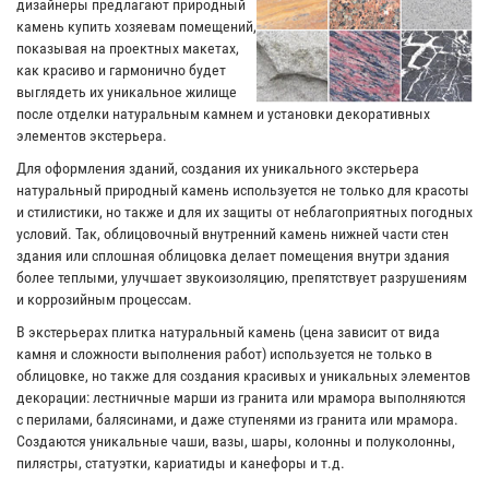
дизайнеры предлагают природный
камень купить хозяевам помещений,
показывая на проектных макетах,
как красиво и гармонично будет
выглядеть их уникальное жилище
после отделки натуральным камнем и установки декоративных
элементов экстерьера.
Для оформления зданий, создания их уникального экстерьера
натуральный природный камень используется не только для красоты
и стилистики, но также и для их защиты от неблагоприятных погодных
условий. Так, облицовочный внутренний камень нижней части стен
здания или сплошная облицовка делает помещения внутри здания
более теплыми, улучшает звукоизоляцию, препятствует разрушениям
и коррозийным процессам.
В экстерьерах плитка натуральный камень (цена зависит от вида
камня и сложности выполнения работ) используется не только в
облицовке, но также для создания красивых и уникальных элементов
декорации: лестничные марши из гранита или мрамора выполняются
с перилами, балясинами, и даже ступенями из гранита или мрамора.
Создаются уникальные чаши, вазы, шары, колонны и полуколонны,
пилястры, статуэтки, кариатиды и канефоры и т.д.