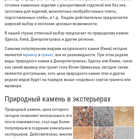
готовые каменные изделия с декоративной отделкой или без нее,
заготовки для изделий, монолитные необработанные плиты,
подготовленные слябы, и т.д. Людям действительно предлагается
широкий выбор и неплохие ценовые возможности.
В нашей стране отличный выбор предлагает по природному камню
Одесса, Киев, Днепропетровск и другие регионы.
Самыми популярными видами натурального камня (Киев) сегодня
являются
мрамор
и
гранит
, все их разновидности. При этом редкие
виды природного камня в Днепропетровске, Одессе или Киеве, таких
как синий мрамор или гранит Ivory Brown Шивакаши, сегодня также
являются доступными, хоть цена природного камня этих и других
редких видов будет на порядок выше «ходовых» сортов гранита или
мрамора.
Природный камень в экстерьерах
Природный камень, цена которого
сегодня позволяет использовать его
почти повсеместно, стал еще более
популярным в создании уникальных
экстерьеров. Действительно, многие