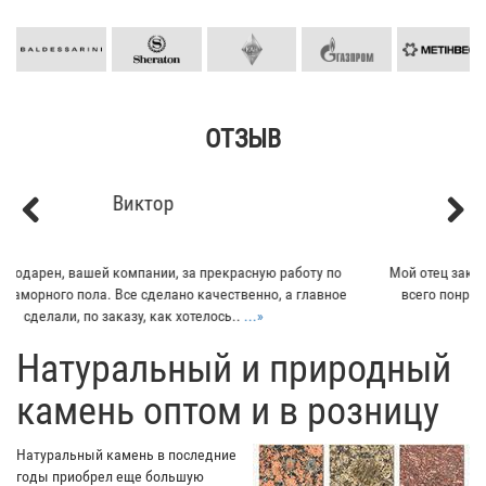
ОТЗЫВ
Кирилл
Previous
Next
Мой отец заказывал плитку из гранита для своего дома. Больше
всего понравилось - индивидуальный подход к клиенту. Отец
остался очень доволен...
...»
​Натуральный и природный
камень оптом и в розницу
Натуральный камень в последние
годы приобрел еще большую