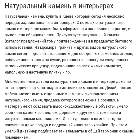
Натуральный камень в интерьерах
Натуральный камень, купить в Киеве который сегодня несложно,
нередко задействован и в интерьерах. С помощью натурального
камня в интерьере может быть оформлено и напольное покрытие, и
выполнена облицовка стен. Присутствует натуральный камень
(каталог предложений тому подтверждение) и в предметах бытового
использования. Из мрамора, гранита и других видов натурального
камня сегодня делают столешницы для обеденных семейных столов,
рабочие поверхности на кухне, раковины и ванны для ежедневных
гигиенических процедур, подоконники во всех жилых комнатах,
напольную и настенную плитку и пр.
Множественные детали из натурального камня в интерьере даже не
стоит перечислять, потому что их великое множество. Дизайнерская
мебель может иметь отдельные элементы с использованием
натурального камня, продажа которого возможна в розницу, а
мастера умеют создавать высокохудожественные объекты, умело
соединяя камень со стеклом, деревом и другими, в том числе и
искусственными материалами. Из натурального камня сегодня
популярна даже посуда и подручный инвентарь хозяйки. При этом
умелый дизайнер подбирает эти элементы в общей гармонии с самим
помещением.