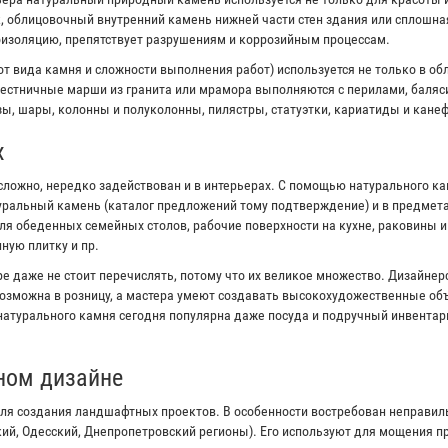
к, облицовочный внутренний камень нижней части стен здания или сплошна
оизоляцию, препятствует разрушениям и коррозийным процессам.
от вида камня и сложности выполнения работ) используется не только в об
естничные марши из гранита или мрамора выполняются с перилами, баляс
ы, шары, колонны и полуколонны, пилястры, статуэтки, кариатиды и канеф
х
сложно, нередко задействован и в интерьерах. С помощью натурального к
туральный камень (каталог предложений тому подтверждение) и в предмета
я обеденных семейных столов, рабочие поверхности на кухне, раковины 
ную плитку и пр.
е даже не стоит перечислять, потому что их великое множество. Дизайне
озможна в розницу, а мастера умеют создавать высокохудожественные объ
 натурального камня сегодня популярна даже посуда и подручный инвентар
ном дизайне
ля создания ландшафтных проектов. В особенности востребован неправи
кий, Одесский, Днепропетровский регионы). Его используют для мощения 