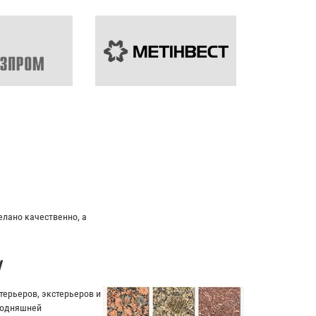
елано качественно, а
у
ерьеров, экстерьеров и
егодняшней