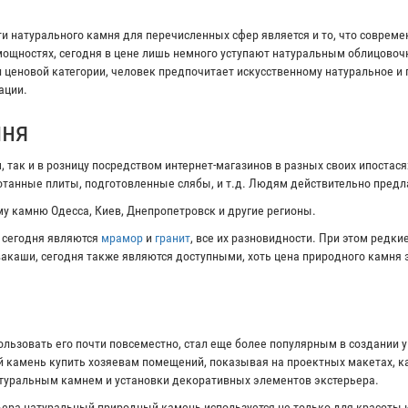
 натурального камня для перечисленных сфер является и то, что соврем
ощностях, сегодня в цене лишь немного уступают натуральным облицово
и ценовой категории, человек предпочитает искусственному натуральное и
ации.
мня
 так и в розницу посредством интернет-магазинов в разных своих ипостас
ботанные плиты, подготовленные слябы, и т.д. Людям действительно пред
у камню Одесса, Киев, Днепропетровск и другие регионы.
 сегодня являются
мрамор
и
гранит
, все их разновидности. При этом редк
ивакаши, сегодня также являются доступными, хоть цена природного камня 
ользовать его почти повсеместно, стал еще более популярным в создании 
 камень купить хозяевам помещений, показывая на проектных макетах, ка
атуральным камнем и установки декоративных элементов экстерьера.
ера натуральный природный камень используется не только для красоты и