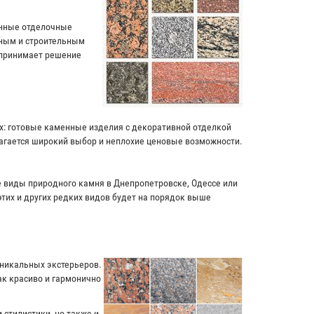
енные отделочные
чным и строительным
 принимает решение
ях: готовые каменные изделия с декоративной отделкой
лагается широкий выбор и неплохие ценовые возможности.
ие виды природного камня в Днепропетровске, Одессе или
этих и других редких видов будет на порядок выше
уникальных экстерьеров.
к красиво и гармонично
 стилистики, но также и