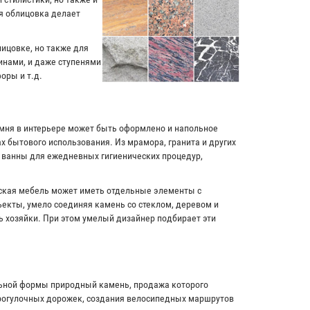
я облицовка делает
лицовке, но также для
инами, и даже ступенями
оры и т.д.
амня в интерьере может быть оформлено и напольное
х бытового использования. Из мрамора, гранита и других
и ванны для ежедневных гигиенических процедур,
рская мебель может иметь отдельные элементы с
екты, умело соединяя камень со стеклом, деревом и
ь хозяйки. При этом умелый дизайнер подбирает эти
льной формы природный камень, продажа которого
прогулочных дорожек, создания велосипедных маршрутов