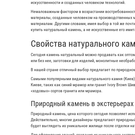
искусственности и созданных человеком технологий.
Немаловажным фактором в возрастании востребованности
материалы, созданные человеком на производственных м
материалам. Другими словами, имея выбор в той же почт
купить натуральный камень, а не искусственные его имит
Свойства натурального ка
Сегодня камень натуральный можно продавать как оптом,
или без нее, заготовки для изделий, монолитные необра
В нашей стране отличный выбор предлагает по природном
Самыми популярными видами натурального камня (Киев)
Киеве, таких как синий мрамор или гранит Ivory Brown Ш
«ходовых» сортов гранита или мрамора.
Природный камень в экстерьерах
Природный камень, цена которого сегодня позволяет исп
Действительно, многие дизайнеры предлагают природный
будет выглядеть их уникальное жилище после отделки н
Для оформления зданий, создания их уникального экстерь