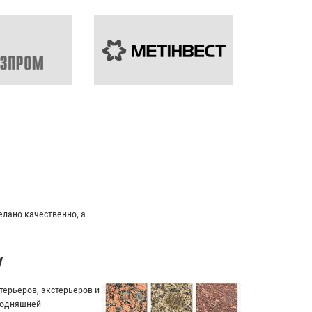
альный подход к клиенту.
у
ерьеров, экстерьеров и
егодняшней