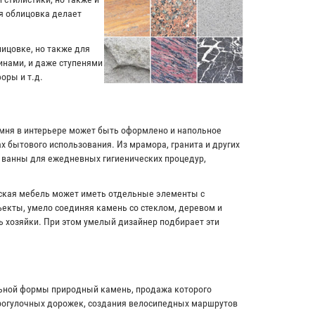
я облицовка делает
лицовке, но также для
инами, и даже ступенями
оры и т.д.
амня в интерьере может быть оформлено и напольное
х бытового использования. Из мрамора, гранита и других
и ванны для ежедневных гигиенических процедур,
рская мебель может иметь отдельные элементы с
екты, умело соединяя камень со стеклом, деревом и
ь хозяйки. При этом умелый дизайнер подбирает эти
льной формы природный камень, продажа которого
прогулочных дорожек, создания велосипедных маршрутов