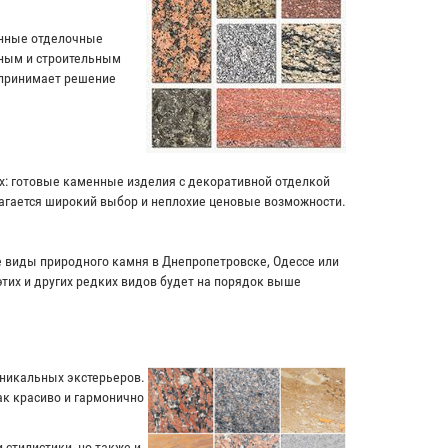
енные отделочные
чным и строительным
 принимает решение
ях: готовые каменные изделия с декоративной отделкой
лагается широкий выбор и неплохие ценовые возможности.
ие виды природного камня в Днепропетровске, Одессе или
этих и других редких видов будет на порядок выше
уникальных экстерьеров.
к красиво и гармонично
 стилистики, но также и