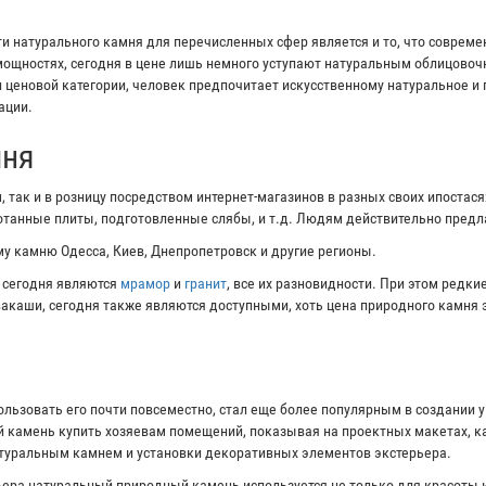
 натурального камня для перечисленных сфер является и то, что соврем
ощностях, сегодня в цене лишь немного уступают натуральным облицово
и ценовой категории, человек предпочитает искусственному натуральное и
ации.
мня
 так и в розницу посредством интернет-магазинов в разных своих ипостас
ботанные плиты, подготовленные слябы, и т.д. Людям действительно пред
у камню Одесса, Киев, Днепропетровск и другие регионы.
 сегодня являются
мрамор
и
гранит
, все их разновидности. При этом редк
ивакаши, сегодня также являются доступными, хоть цена природного камня 
ользовать его почти повсеместно, стал еще более популярным в создании 
 камень купить хозяевам помещений, показывая на проектных макетах, ка
атуральным камнем и установки декоративных элементов экстерьера.
ера натуральный природный камень используется не только для красоты и