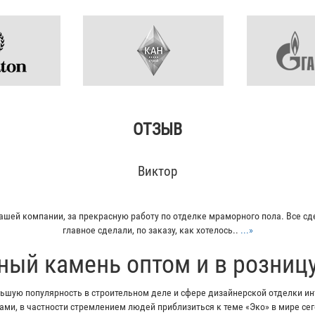
ОТЗЫВ
Кирилл
плитку из гранита для своего дома. Больше всего понравилось - индивиду
Отец остался очень доволен...
...»
ный камень оптом и в розниц
шую популярность в строительном деле и сфере дизайнерской отделки инт
ми, в частности стремлением людей приблизиться к теме «Эко» в мире с