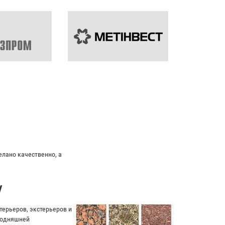
альный подход к клиенту.
у
ерьеров, экстерьеров и
егодняшней