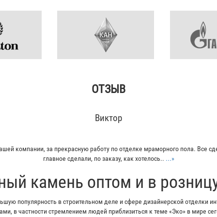
ОТЗЫВ
Кирилл
плитку из гранита для своего дома. Больше всего понравилось - индивиду
Отец остался очень доволен...
...»
ный камень оптом и в розниц
шую популярность в строительном деле и сфере дизайнерской отделки инт
ми, в частности стремлением людей приблизиться к теме «Эко» в мире с