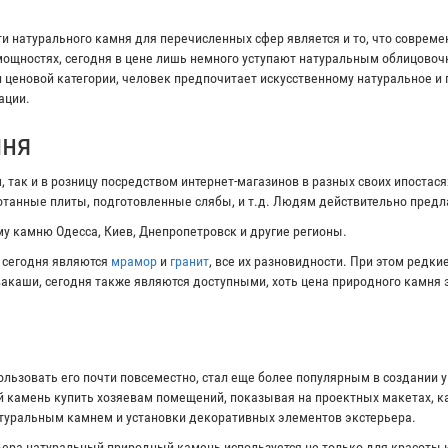
 натурального камня для перечисленных сфер является и то, что соврем
ощностях, сегодня в цене лишь немного уступают натуральным облицово
и ценовой категории, человек предпочитает искусственному натуральное и
ации.
мня
 так и в розницу посредством интернет-магазинов в разных своих ипостас
ботанные плиты, подготовленные слябы, и т.д. Людям действительно пред
у камню Одесса, Киев, Днепропетровск и другие регионы.
 сегодня являются
мрамор
и
гранит
, все их разновидности. При этом редк
ивакаши, сегодня также являются доступными, хоть цена природного камня 
ользовать его почти повсеместно, стал еще более популярным в создании 
 камень купить хозяевам помещений, показывая на проектных макетах, ка
атуральным камнем и установки декоративных элементов экстерьера.
ера натуральный природный камень используется не только для красоты и