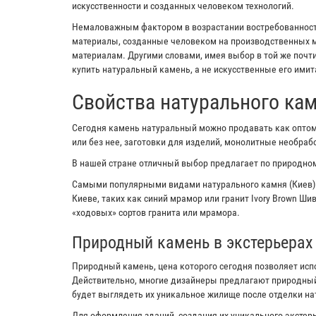
искусственности и созданных человеком технологий.
Немаловажным фактором в возрастании востребованности
материалы, созданные человеком на производственных м
материалам. Другими словами, имея выбор в той же почт
купить натуральный камень, а не искусственные его имит
Свойства натурального ка
Сегодня камень натуральный можно продавать как оптом,
или без нее, заготовки для изделий, монолитные необра
В нашей стране отличный выбор предлагает по природном
Самыми популярными видами натурального камня (Киев)
Киеве, таких как синий мрамор или гранит Ivory Brown Ш
«ходовых» сортов гранита или мрамора.
Природный камень в экстерьерах
Природный камень, цена которого сегодня позволяет исп
Действительно, многие дизайнеры предлагают природный
будет выглядеть их уникальное жилище после отделки н
Для оформления зданий, создания их уникального экстерь