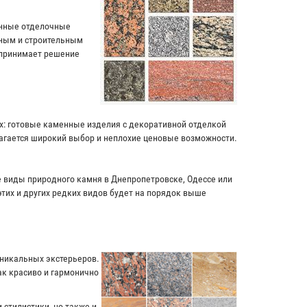
енные отделочные
чным и строительным
 принимает решение
ях: готовые каменные изделия с декоративной отделкой
лагается широкий выбор и неплохие ценовые возможности.
ие виды природного камня в Днепропетровске, Одессе или
этих и других редких видов будет на порядок выше
уникальных экстерьеров.
к красиво и гармонично
 стилистики, но также и