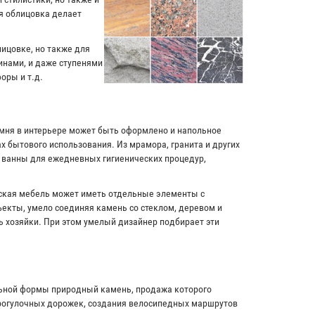
я облицовка делает
лицовке, но также для
инами, и даже ступенями
оры и т.д.
амня в интерьере может быть оформлено и напольное
х бытового использования. Из мрамора, гранита и других
и ванны для ежедневных гигиенических процедур,
рская мебель может иметь отдельные элементы с
екты, умело соединяя камень со стеклом, деревом и
ь хозяйки. При этом умелый дизайнер подбирает эти
льной формы природный камень, продажа которого
прогулочных дорожек, создания велосипедных маршрутов