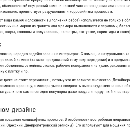
к, облицовочный внутренний камень нижней части стен здания или сплошна
оизоляцию, препятствует разрушениям и коррозийным процессам.
от вида камня и сложности выполнения работ) используется не только в об
естничные марши из гранита или мрамора выполняются с перилами, баляс
ы, шары, колонны и полуколонны, пилястры, статуэтки, кариатиды и канеф
х
сложно, нередко задействован и в интерьерах. С помощью натурального к
туральный камень (каталог предложений тому подтверждение) и в предмета
я обеденных семейных столов, рабочие поверхности на кухне, раковины 
ную плитку и пр.
е даже не стоит перечислять, потому что их великое множество. Дизайне
озможна в розницу, а мастера умеют создавать высокохудожественные объ
 натурального камня сегодня популярна даже посуда и подручный инвентар
ном дизайне
ля создания ландшафтных проектов. В особенности востребован неправи
кий, Одесский, Днепропетровский регионы). Его используют для мощения 