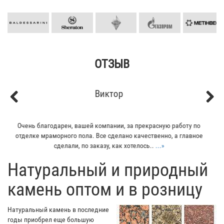
ОТЗЫВ
Кирилл
Previous
Next
Мой отец заказывал плитку из гранита для своего дома. Больше
всего понравилось - индивидуальный подход к клиенту. Отец
остался очень доволен...
...»
​Натуральный и природный
камень оптом и в розницу
Натуральный камень в последние
годы приобрел еще большую