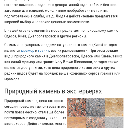
готовые каменные изделия с декоративной отделкой или без нее,
заготовки для изделий, монолитные необработанные плиты,
подготовленные слябы, и т.д. Людям действительно предлагается
широкий выбор и неплохие ценовые возможности.
В нашей стране отличный выбор предлагает по природному камню
Одесса, Киев, Днепропетровск и другие регионы.
Самыми популярными видами натурального камня (Киев) сегодня
являются
мрамор
и
гранит
, все их разновидности. При этом редкие
виды природного камня в Днепропетровске, Одессе или Киеве, таких
как синий мрамор или гранит Ivory Brown Шивакаши, сегодня также
являются доступными, хоть цена природного камня этих и других
редких видов будет на порядок выше «ходовых» сортов гранита или
мрамора.
Природный камень в экстерьерах
Природный камень, цена которого
сегодня позволяет использовать его
почти повсеместно, стал еще более
популярным в создании уникальных
экстерьеров. Действительно, многие