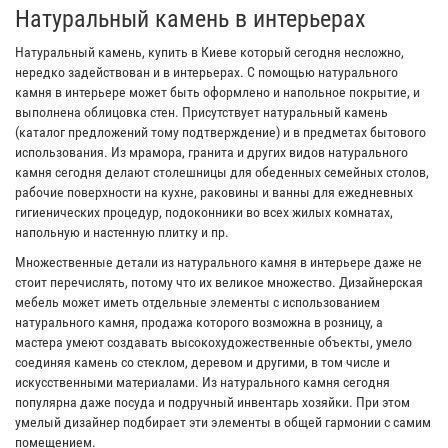
Натуральный камень в интерьерах
Натуральный камень, купить в Киеве который сегодня несложно,
нередко задействован и в интерьерах. С помощью натурального
камня в интерьере может быть оформлено и напольное покрытие, и
выполнена облицовка стен. Присутствует натуральный камень
(каталог предложений тому подтверждение) и в предметах бытового
использования. Из мрамора, гранита и других видов натурального
камня сегодня делают столешницы для обеденных семейных столов,
рабочие поверхности на кухне, раковины и ванны для ежедневных
гигиенических процедур, подоконники во всех жилых комнатах,
напольную и настенную плитку и пр.
Множественные детали из натурального камня в интерьере даже не
стоит перечислять, потому что их великое множество. Дизайнерская
мебель может иметь отдельные элементы с использованием
натурального камня, продажа которого возможна в розницу, а
мастера умеют создавать высокохудожественные объекты, умело
соединяя камень со стеклом, деревом и другими, в том числе и
искусственными материалами. Из натурального камня сегодня
популярна даже посуда и подручный инвентарь хозяйки. При этом
умелый дизайнер подбирает эти элементы в общей гармонии с самим
помещением.