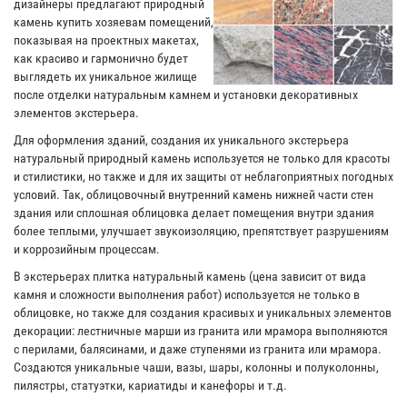
дизайнеры предлагают природный
камень купить хозяевам помещений,
показывая на проектных макетах,
как красиво и гармонично будет
выглядеть их уникальное жилище
после отделки натуральным камнем и установки декоративных
элементов экстерьера.
Для оформления зданий, создания их уникального экстерьера
натуральный природный камень используется не только для красоты
и стилистики, но также и для их защиты от неблагоприятных погодных
условий. Так, облицовочный внутренний камень нижней части стен
здания или сплошная облицовка делает помещения внутри здания
более теплыми, улучшает звукоизоляцию, препятствует разрушениям
и коррозийным процессам.
В экстерьерах плитка натуральный камень (цена зависит от вида
камня и сложности выполнения работ) используется не только в
облицовке, но также для создания красивых и уникальных элементов
декорации: лестничные марши из гранита или мрамора выполняются
с перилами, балясинами, и даже ступенями из гранита или мрамора.
Создаются уникальные чаши, вазы, шары, колонны и полуколонны,
пилястры, статуэтки, кариатиды и канефоры и т.д.