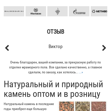
ОТЗЫВ
Кирилл
Previous
Next
Мой отец заказывал плитку из гранита для своего дома. Больше
всего понравилось - индивидуальный подход к клиенту. Отец
остался очень доволен...
...»
​Натуральный и природный
камень оптом и в розницу
Натуральный камень в последние
годы приобрел еще большую