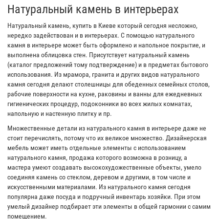
Натуральный камень в интерьерах
Натуральный камень, купить в Киеве который сегодня несложно,
нередко задействован и в интерьерах. С помощью натурального
камня в интерьере может быть оформлено и напольное покрытие, и
выполнена облицовка стен. Присутствует натуральный камень
(каталог предложений тому подтверждение) и в предметах бытового
использования. Из мрамора, гранита и других видов натурального
камня сегодня делают столешницы для обеденных семейных столов,
рабочие поверхности на кухне, раковины и ванны для ежедневных
гигиенических процедур, подоконники во всех жилых комнатах,
напольную и настенную плитку и пр.
Множественные детали из натурального камня в интерьере даже не
стоит перечислять, потому что их великое множество. Дизайнерская
мебель может иметь отдельные элементы с использованием
натурального камня, продажа которого возможна в розницу, а
мастера умеют создавать высокохудожественные объекты, умело
соединяя камень со стеклом, деревом и другими, в том числе и
искусственными материалами. Из натурального камня сегодня
популярна даже посуда и подручный инвентарь хозяйки. При этом
умелый дизайнер подбирает эти элементы в общей гармонии с самим
помещением.