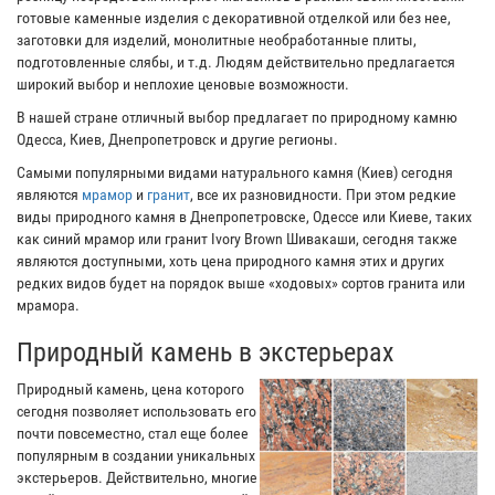
готовые каменные изделия с декоративной отделкой или без нее,
заготовки для изделий, монолитные необработанные плиты,
подготовленные слябы, и т.д. Людям действительно предлагается
широкий выбор и неплохие ценовые возможности.
В нашей стране отличный выбор предлагает по природному камню
Одесса, Киев, Днепропетровск и другие регионы.
Самыми популярными видами натурального камня (Киев) сегодня
являются
мрамор
и
гранит
, все их разновидности. При этом редкие
виды природного камня в Днепропетровске, Одессе или Киеве, таких
как синий мрамор или гранит Ivory Brown Шивакаши, сегодня также
являются доступными, хоть цена природного камня этих и других
редких видов будет на порядок выше «ходовых» сортов гранита или
мрамора.
Природный камень в экстерьерах
Природный камень, цена которого
сегодня позволяет использовать его
почти повсеместно, стал еще более
популярным в создании уникальных
экстерьеров. Действительно, многие