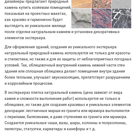
дизайнеры предлагают природный
камень купить хозяевам помещений,
показывая на проектных макетах,
как красиво и гармонично будет
выглядеть их уникальное жилище
после отделки натуральным камнем и установки декоративных
элементов экстерьера.
Для оформления зданий, создания их уникального экстерьера
натуральный природный камень используется не только для красоты
и стилистики, но также и для их защиты от неблагоприятных погодных
условий. Так, облицовочный внутренний камень нижней части стен
здания или сплошная облицовка делает помещения внутри здания
более теплыми, улучшает звукоизоляцию, препятствует разрушениям
и коррозийным процессам.
В экстерьерах плитка натуральный камень (цена зависит от вида
камня и сложности выполнения работ) используется не только в
облицовке, но также для создания красивых и уникальных элементов
декорации: лестничные марши из гранита или мрамора выполняются
с перилами, балясинами, и даже ступенями из гранита или мрамора.
Создаются уникальные чаши, вазы, шары, колонны и полуколонны,
пилястры, статуэтки, кариатиды и канефоры и т.д.